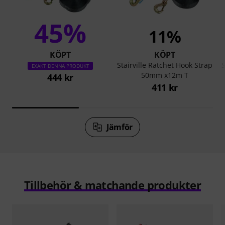
45%
11%
KÖPT
KÖPT
Stairville Ratchet Hook Strap
S
EXAKT DENNA PRODUKT
50mm x12m T
444 kr
411 kr
Jämför
Tillbehör & matchande produkter