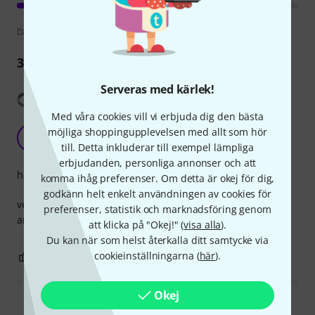
Poängpolicy
3
Recensioner
Serveras med kärlek!
Visa översättning
Med våra cookies vill vi erbjuda dig den bästa
komkov4@mail.ru
möjliga shoppingupplevelsen med allt som hör
AK
Alex Komkov 27.01.2020
till. Detta inkluderar till exempel lämpliga
erbjudanden, personliga annonser och att
hantverkskvalitet
komma ihåg preferenser. Om detta är okej för dig,
godkänn helt enkelt användningen av cookies för
very high quality and versatile product, I use it for farms
preferenser, statistik och marknadsföring genom
and subwoofers
att klicka på "Okej!" (
visa alla
).
Du kan när som helst återkalla ditt samtycke via
cookieinställningarna (
här
).
0
0
ANMÄL RECENSION
Okej
Läs alla recensioner