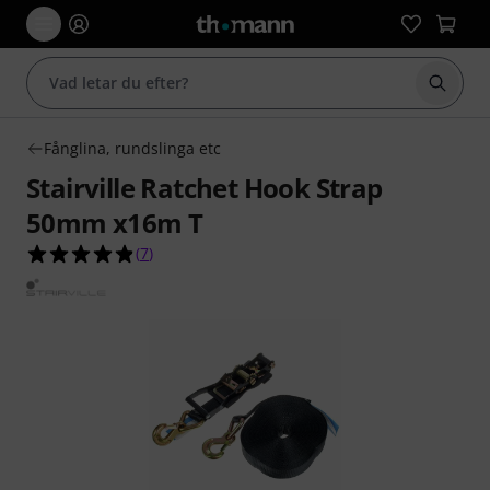
Börja 
Fånglina, rundslinga etc
Stairville Ratchet Hook Strap
50mm x16m T
4.9 av 5 stjärnor från 7 kundbetyg
(
7
)