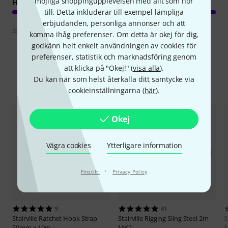
möjliga shoppingupplevelsen med allt som hör
HANTVERKSKVALITET
till. Detta inkluderar till exempel lämpliga
erbjudanden, personliga annonser och att
Poängpolicy
komma ihåg preferenser. Om detta är okej för dig,
godkänn helt enkelt användningen av cookies för
preferenser, statistik och marknadsföring genom
att klicka på "Okej!" (
visa alla
).
Du kan när som helst återkalla ditt samtycke via
Jämför alternativ
cookieinställningarna (
här
).
Okej
Vägra cookies
Ytterligare information
·
Finstilt
Privacy Policy
9
41
Stairville
Ratchet Hook Strap
Stairville
Rigging Sling Steel 2m
S
50mm x 10m
MK2