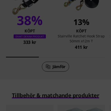
38%
13%
KÖPT
KÖPT
Stairville Ratchet Hook Strap
S
EXAKT DENNA PRODUKT
50mm x12m T
333 kr
411 kr
Jämför
Tillbehör & matchande produkter