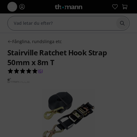
Börja 
Fånglina, rundslinga etc
Stairville Ratchet Hook Strap
50mm x 8m T
5.0 av 5 stjärnor från 6 kundbetyg
(
6
)