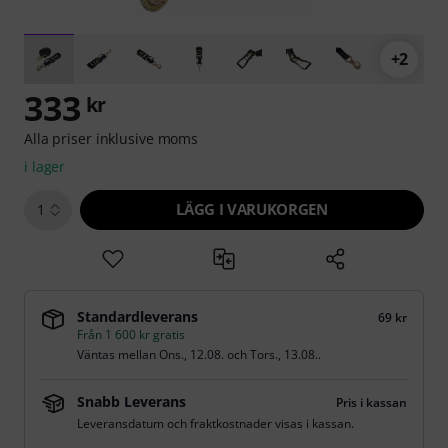
+2
333
kr
Alla priser inklusive moms
i lager
LÄGG I VARUKORGEN
1
Standardleverans
69 kr
Från 1 600 kr gratis
Väntas mellan
Ons., 12.08.
och
Tors., 13.08.
.
Snabb Leverans
Pris i kassan
Leveransdatum och fraktkostnader visas i kassan.