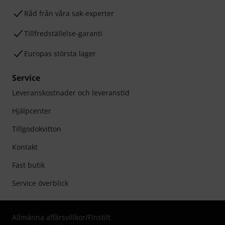
Råd från våra sak-experter
Tillfredställelse-garanti
Europas största lager
Service
Leveranskostnader och leveranstid
Hjälpcenter
Tillgodokvitton
Kontakt
Fast butik
Service överblick
Allmänna affärsvillkor
/
Finstilt