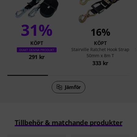
31%
16%
KÖPT
KÖPT
Stairville Ratchet Hook Strap
S
EXAKT DENNA PRODUKT
50mm x 8m T
291 kr
333 kr
Jämför
Tillbehör & matchande produkter