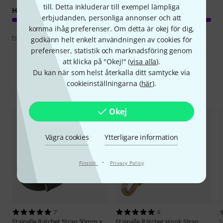
till. Detta inkluderar till exempel lämpliga
HANTVERKSKVALITET
erbjudanden, personliga annonser och att
komma ihåg preferenser. Om detta är okej för dig,
Poängpolicy
godkänn helt enkelt användningen av cookies för
preferenser, statistik och marknadsföring genom
att klicka på "Okej!" (
visa alla
).
Du kan när som helst återkalla ditt samtycke via
cookieinställningarna (
här
).
Jämför alternativ
Okej
Vägra cookies
Ytterligare information
·
Finstilt
Privacy Policy
7
6
Stairville
Ratchet Strap 50mm x
Stairville
Ratchet Hook Strap
S