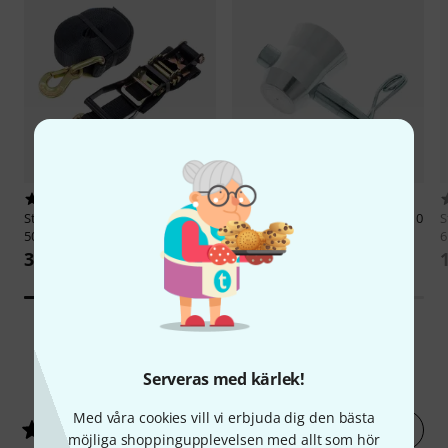
6
501
Stairville
Ratchet Hook Strap
Global Truss
5003 Half Cone M10
S
50mm x 8m T
F31-F44
333 kr
88 kr
3
Kundbetyg
Serveras med kärlek!
Med våra cookies vill vi erbjuda dig den bästa
Betygsätt nu
4.7
/ 5
möjliga shoppingupplevelsen med allt som hör