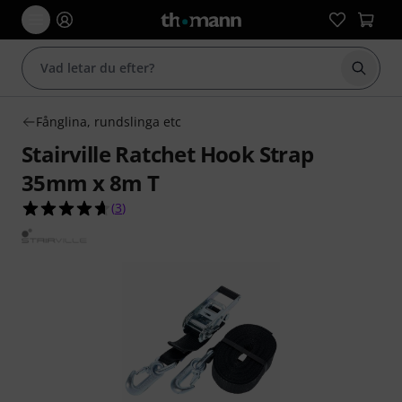
Börja 
Fånglina, rundslinga etc
Stairville Ratchet Hook Strap
35mm x 8m T
4.7 av 5 stjärnor från 3 kundbetyg
(
3
)