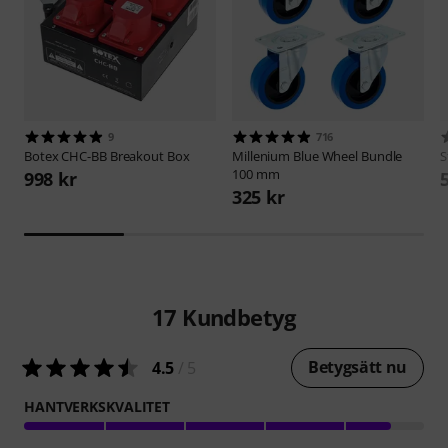
9
716
Botex
CHC-BB Breakout Box
Millenium
Blue Wheel Bundle
S
100 mm
998 kr
325 kr
17
Kundbetyg
Betygsätt nu
4.5
/ 5
HANTVERKSKVALITET