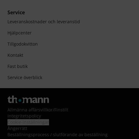
Service
Leveranskostnader och leveranstid
Hjälpcenter
Tillgodokvitton
Kontakt
Fast butik
Service överblick
Allmänna affärsvillkor
/
Finstilt
Integritetspolicy
Cookie-inställningar
Ångerrätt
Beställningsprocess / slutförande av beställning