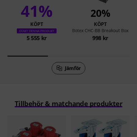
41%
20%
KÖPT
KÖPT
Botex CHC-BB Breakout Box
EXAKT DENNA PRODUKT
5 555 kr
998 kr
Jämför
Tillbehör & matchande produkter