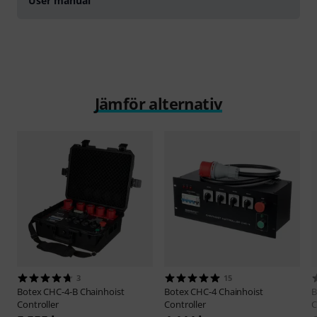
User manual
Jämför alternativ
3
15
Botex
CHC-4-B Chainhoist
Botex
CHC-4 Chainhoist
B
Controller
Controller
C