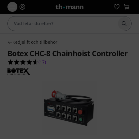
Börja 
Kedjelift och tillbehör
Botex CHC-8 Chainhoist Controller
4.5 av 5 stjärnor från 17 kundbetyg
(
17
)