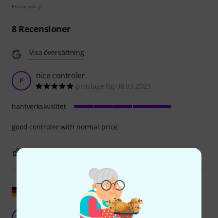
Poängpolicy
8
Recensioner
Visa översättning
nice controler
P
prostage.bg 08.03.2023
hantverkskvalitet
good controler with normal price.
0
0
ANMÄL RECENSION
Visa original
Faktiskt ganska bra…
SR