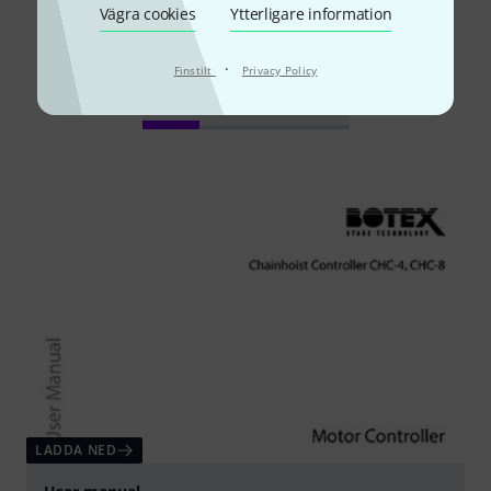
Vägra cookies
Ytterligare information
Visste du?
·
Finstilt
Privacy Policy
Alla
Nedladdningar
LADDA NED