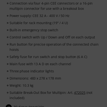
Connection via four 4-pin CEE connectors or a 16-pin
multipin connector for use with a breakout box
Power supply: CEE 32 A - 400 V / 50 Hz
Suitable for rack mounting (19" / 4 U)
Built-in emergency stop switch
Control switch with Up / Down and Off on each output
Run button for precise operation of the connected chain
hoists
Safety fuse for run switch and stop button (6 A C)
Main fuse with 13 A D on each channel
Three phase indicator lights
Dimensions: 483 x 278 x 178 mm
Weight: 10.3 kg
Suitable Break-Out Box for Multipin: Art.
472025
(not
included)
30 dagar öppet köp