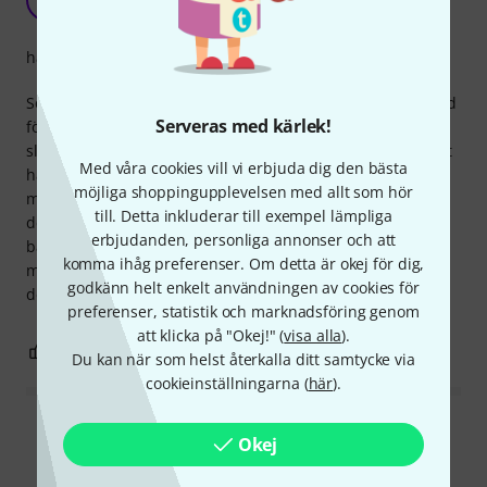
Showtechnik Reichel 22.09.2019
hantverkskvalitet
Som alltid, snabb leverans och utmärkt förpackning. Packad
Serveras med kärlek!
för spelningen och redo att gå, men sedan tog det roliga
slut. Botex har implementerat en proprietär Harting-pinout
Med våra cookies vill vi erbjuda dig den bästa
här. Om du sedan ansluter multipinen till en
möjliga shoppingupplevelsen med allt som hör
motorupplösning, löser den ut jordfelsbrytaren. Detta bör
till. Detta inkluderar till exempel lämpliga
definitivt nämnas i produktbeskrivningen för att bespara
erbjudanden, personliga annonser och att
både dig och Thomann en massa problem. Jag har nu
komma ihåg preferenser. Om detta är okej för dig,
modifierat min kontroller så att den fungerar korrekt, och
godkänn helt enkelt användningen av cookies för
detta gäller även alla upplösningar.
preferenser, statistik och marknadsföring genom
att klicka på "Okej!" (
visa alla
).
1
0
ANMÄL RECENSION
Du kan när som helst återkalla ditt samtycke via
cookieinställningarna (
här
).
Läs alla recensioner
Okej