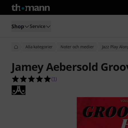
Shop
Service
Alla kategorier
Noter och medier
Jazz Play Alon
Jamey Aebersold Groov
5.0 av 5 stjärnor från 1 kundbetyg
(
1
)