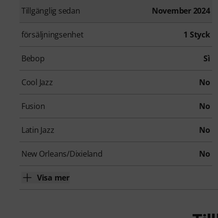
Tillgänglig sedan
November 2024
försäljningsenhet
1 Styck
Bebop
Sì
Cool Jazz
No
Fusion
No
Latin Jazz
No
New Orleans/Dixieland
No
Visa mer