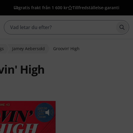
gratis frakt från 1 600 kr
Tillfredställelse-garanti
Börj
gs
Jamey Aebersold
Groovin' High
in' High