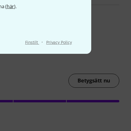
na (
här
).
·
Finstilt
Privacy Policy
Betygsätt nu