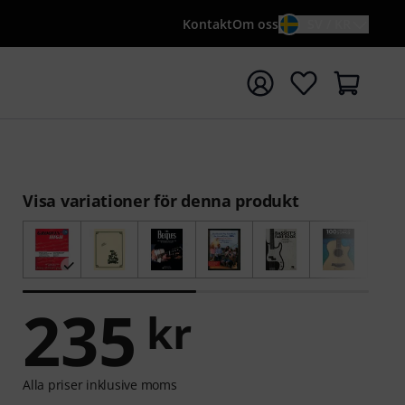
Kontakt
Om oss
SV / KR
a sökningen med söktermen {searchTerm}
Visa variationer för denna produkt
235
kr
Alla priser inklusive moms