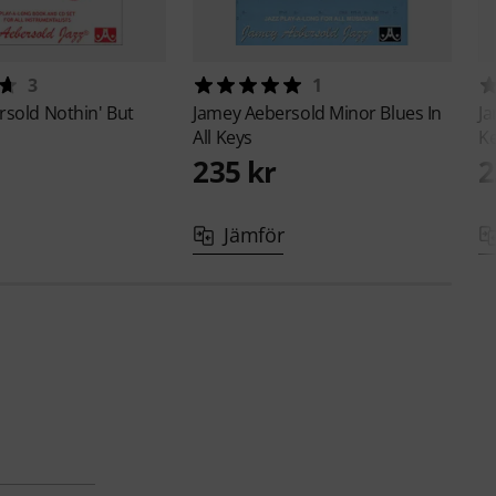
3
1
rsold
Nothin' But
Jamey Aebersold
Minor Blues In
J
All Keys
K
235 kr
2
Jämför