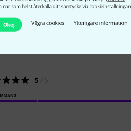
 när som helst återkalla ditt samtycke via cookieinställningar
Vägra cookies
Ytterligare information
Okej
1
Kundbetyg
5
/ 5
GEMANG