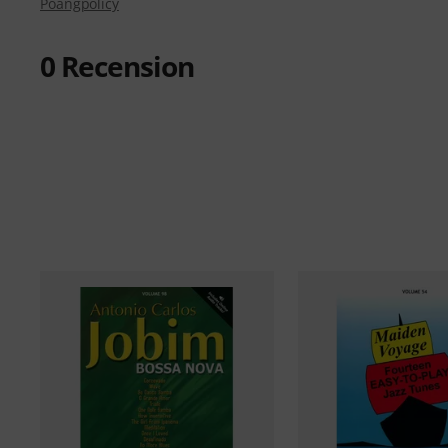
Poängpolicy
0
Recension