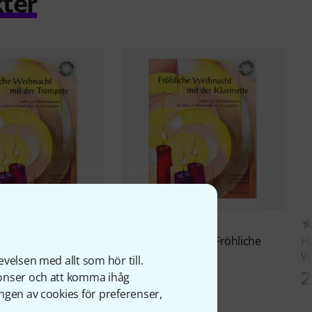
ter
21
8
 Verlag
Fröhliche
Horst Rapp Verlag
Fröhliche
Ho
 Trompete
Weihnachten Klar
We
velsen med allt som hör till.
291 kr
2
nonser och att komma ihåg
ngen av cookies för preferenser,