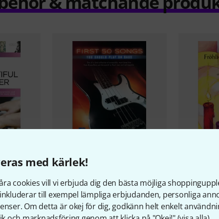
llbehör & matchande produk
6
eras med kärlek!
asy Piano 40
Hal Leonard
First 50 Songs You
Horst Rapp
Should Bass
Weihnacht
ra cookies vill vi erbjuda dig den bästa möjliga shoppingupple
261 kr
291 kr
inkluderar till exempel lämpliga erbjudanden, personliga an
enser. Om detta är okej för dig, godkänn helt enkelt användni
tik och marknadsföring genom att klicka på "Okej!" (
visa alla
).