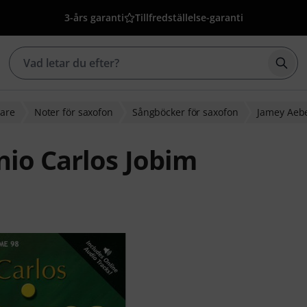
3-års garanti
Tillfredställelse-garanti
Börj
sare
Noter för saxofon
Sångböcker för saxofon
Jamey Aeb
io Carlos Jobim