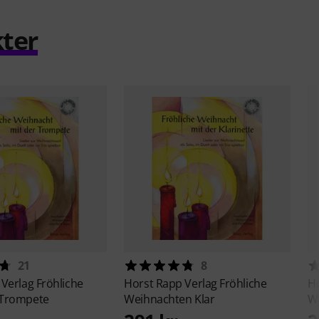
ter
21
8
 Verlag
Fröhliche
Horst Rapp Verlag
Fröhliche
Ho
 Trompete
Weihnachten Klar
We