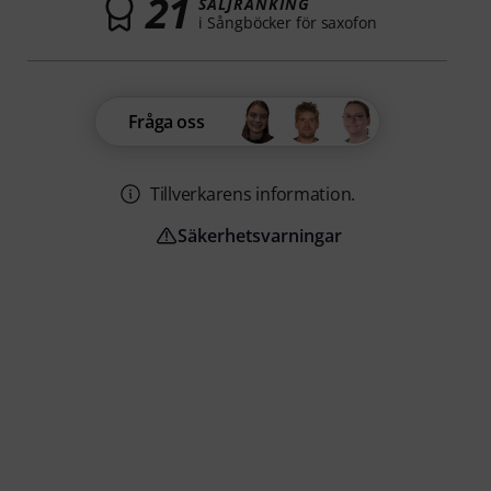
21
SÄLJRANKING
i Sångböcker för saxofon
Fråga oss
Tillverkarens information.
Säkerhetsvarningar