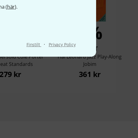
na (
här
).
6%
5%
·
Finstilt
Privacy Policy
KÖPT
KÖPT
ersold Cole Porter
Hal Leonard Jazz Play-Along
reat Standards
Jobim
279 kr
361 kr