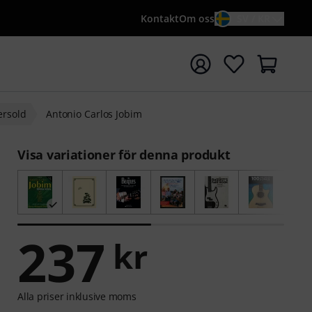
Kontakt
Om oss
SV / KR
a sökningen med söktermen {searchTerm}
ersold
Antonio Carlos Jobim
Visa variationer för denna produkt
237
kr
Alla priser inklusive moms