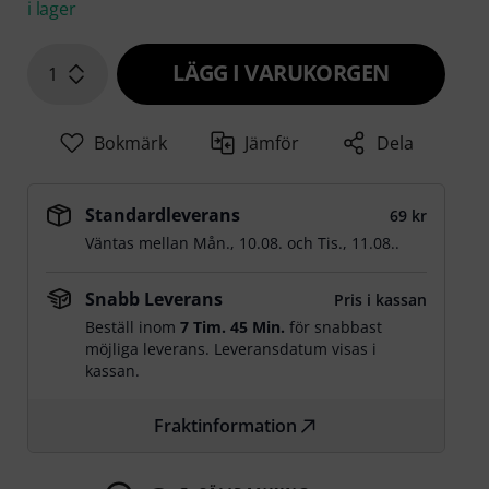
i lager
LÄGG I VARUKORGEN
1
Bokmärk
Jämför
Dela
Standardleverans
69 kr
Väntas mellan
Mån., 10.08.
och
Tis., 11.08.
.
Snabb Leverans
Pris i kassan
Beställ inom
7 Tim. 45 Min.
för snabbast
möjliga leverans. Leveransdatum visas i
kassan.
Fraktinformation