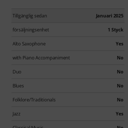
Tillgänglig sedan
Januari 2025
försäljningsenhet
1 Styck
Alto Saxophone
Yes
with Piano Accompaniment
No
Duo
No
Blues
No
Folklore/Traditionals
No
Jazz
Yes
Classical Music
No