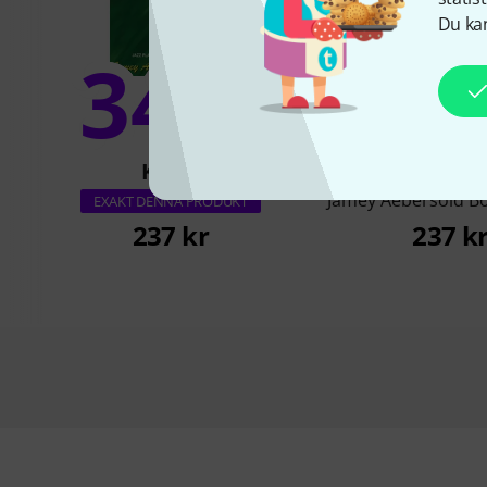
Du kan
34%
9
KÖPT
KÖPT
Jamey Aebersold B
EXAKT DENNA PRODUKT
237 kr
237 k