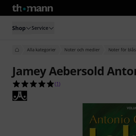
Shop
Service
Alla kategorier
Noter och medier
Noter för blå
Jamey Aebersold Anton
5.0 av 5 stjärnor från 1 kundbetyg
(
1
)