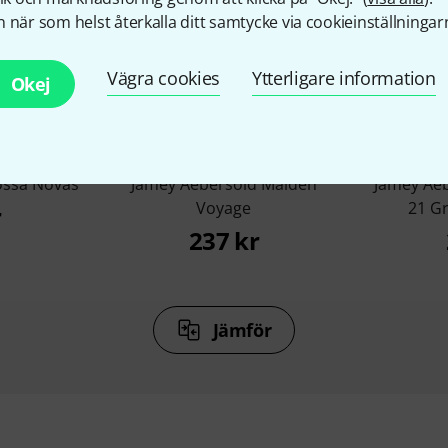
 när som helst återkalla ditt samtycke via cookieinställningar
Vägra cookies
Ytterligare information
%
7%
Okej
KÖPT
ossa Novas
Jamey Aebersold Maiden
Jamey Aeb
Voyage
21 G
r
237 kr
Jämför