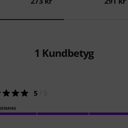
273 kr
291 kr
1
Kundbetyg
5
/ 5
GEMANG