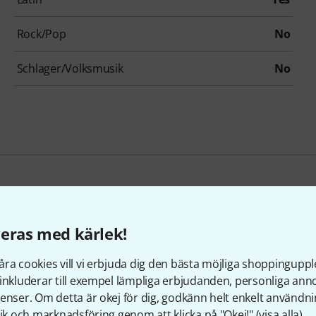
Rock/Pop
No
Schlager/Volksmusik
No
under som tittade på denn
eras med kärlek!
ra cookies vill vi erbjuda dig den bästa möjliga shoppingupple
inkluderar till exempel lämpliga erbjudanden, personliga an
enser. Om detta är okej för dig, godkänn helt enkelt användni
tik och marknadsföring genom att klicka på "Okej!" (
visa alla
).