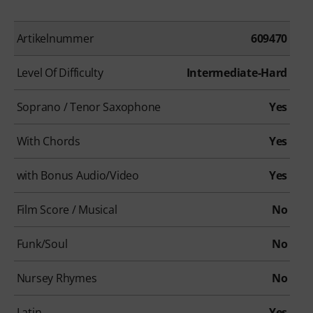
Artikelnummer
609470
Level Of Difficulty
Intermediate-Hard
Soprano / Tenor Saxophone
Yes
With Chords
Yes
with Bonus Audio/Video
Yes
Film Score / Musical
No
Funk/Soul
No
Nursey Rhymes
No
Latin
Yes