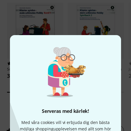
92
2
Schott
Klavier Spielen Hobby 1
Schott
Klavier Hobby Spielbuch
J
2
329 kr
235 kr
Serveras med kärlek!
4
Kundbetyg
Med våra cookies vill vi erbjuda dig den bästa
möjliga shoppingupplevelsen med allt som hör
Betygsätt nu