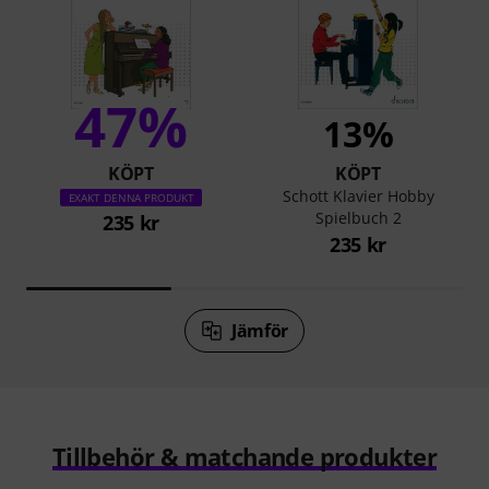
47%
13%
KÖPT
KÖPT
Schott Klavier Hobby
EXAKT DENNA PRODUKT
Spielbuch 2
235 kr
235 kr
Jämför
Tillbehör & matchande produkter