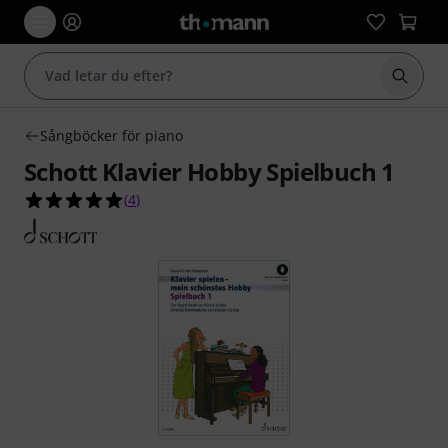
Börja 
Sångböcker för piano
Schott Klavier Hobby Spielbuch 1
5.0 av 5 stjärnor från 4 kundbetyg
(
4
)