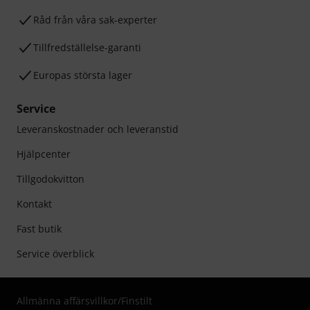
Råd från våra sak-experter
Tillfredställelse-garanti
Europas största lager
Service
Leveranskostnader och leveranstid
Hjälpcenter
Tillgodokvitton
Kontakt
Fast butik
Service överblick
Allmänna affärsvillkor
/
Finstilt