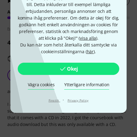
5
/ 5
till. Detta inkluderar till exempel lämpliga
erbjudanden, personliga annonser och att
ARRANGEMANG
komma ihåg preferenser. Om detta är okej för dig,
godkänn helt enkelt användningen av cookies för
Poängpolicy
preferenser, statistik och marknadsföring genom
att klicka på "Okej!" (
visa alla
).
4
Recensioner
Du kan när som helst återkalla ditt samtycke via
cookieinställningarna (
här
).
Visa översättning
Okej
Good supporting material
BK
B. Kelemen 06.01.2023
Vägra cookies
Ytterligare information
arrangemang
·
Finstilt
Privacy Policy
I am using the coursebook and this collection nicely
supplements it. Nice editing and good quality. It is strange
that it comes with a CD in 2022, I got the coursebook with
audio download but this was only available with a CD.