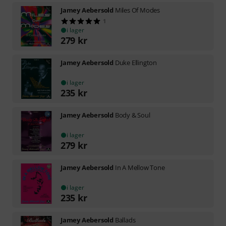
Jamey Aebersold
Miles Of Modes
1
i lager
279
kr
Jamey Aebersold
Duke Ellington
i lager
235
kr
Jamey Aebersold
Body & Soul
i lager
279
kr
Jamey Aebersold
In A Mellow Tone
i lager
235
kr
Jamey Aebersold
Ballads