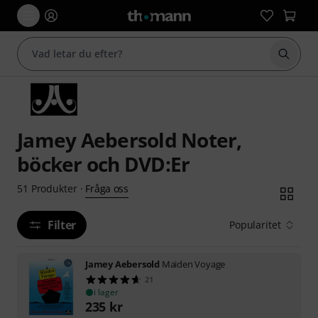
Börja 
Jamey Aebersold Noter,
böcker och DVD:Er
Fråga oss
51
Produkter
·
Filter
Popularitet
Jamey Aebersold
Maiden Voyage
21
i lager
235
kr