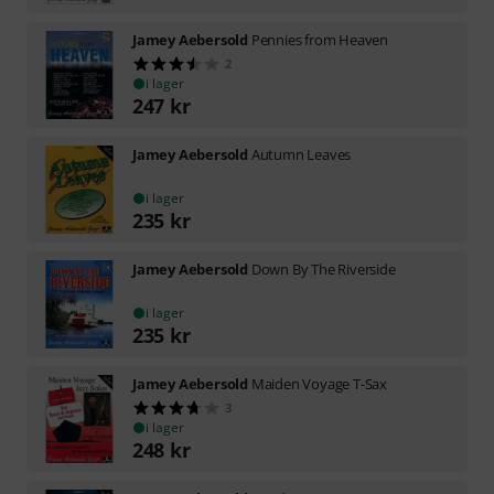
Jamey Aebersold
Pennies from Heaven
2
i lager
247
kr
Jamey Aebersold
Autumn Leaves
i lager
235
kr
Jamey Aebersold
Down By The Riverside
i lager
235
kr
Jamey Aebersold
Maiden Voyage T-Sax
3
i lager
248
kr