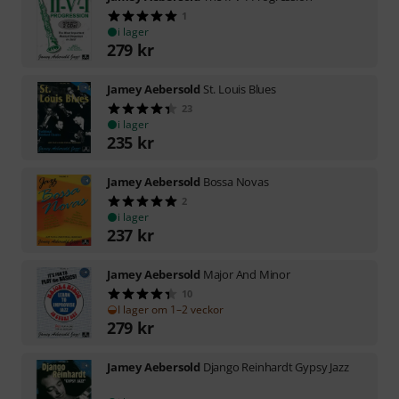
1
i lager
279
kr
Jamey Aebersold
St. Louis Blues
23
i lager
235
kr
Jamey Aebersold
Bossa Novas
2
i lager
237
kr
Jamey Aebersold
Major And Minor
10
I lager om 1–2 veckor
279
kr
Jamey Aebersold
Django Reinhardt Gypsy Jazz