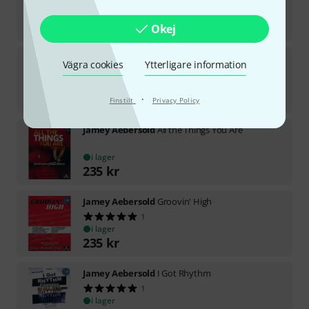
i lager
235
kr
Okej
Jamey Aebersold
Jazz Holiday Classics
Vägra cookies
Ytterligare information
i lager
235
kr
·
Finstilt
Privacy Policy
Jamey Aebersold
All the Things You Are
i lager
235
kr
Jamey Aebersold
Groovin' High
1
i lager
235
kr
Jamey Aebersold
I Got Rhythm
1
i lager