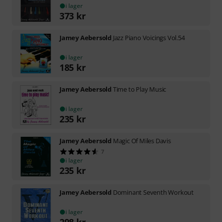
i lager
373
kr
Jamey Aebersold
Jazz Piano Voicings Vol.54
i lager
185
kr
Jamey Aebersold
Time to Play Music
i lager
235
kr
Jamey Aebersold
Magic Of Miles Davis
7
i lager
235
kr
Jamey Aebersold
Dominant Seventh Workout
i lager
298
kr