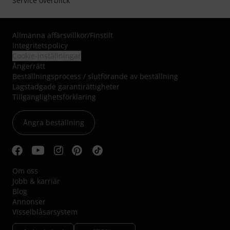
Service överblick
Allmänna affärsvillkor
/
Finstilt
Integritetspolicy
Cookie-inställningar
Ångerrätt
Beställningsprocess / slutförande av beställning
Lagstadgade garantirättigheter
Tillgänglighetsförklaring
Ångra beställning
Om oss
Jobb & karriär
Blog
Annonser
Visselblåsarsystem