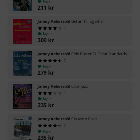
i lager
211
kr
Jamey Aebersold
Gettin' It Together
1
i lager
309
kr
Jamey Aebersold
Cole Porter 21 Great Standards
7
i lager
279
kr
Jamey Aebersold
Latin Jazz
1
i lager
235
kr
Jamey Aebersold
Cry Me A River
3
i lager
235
kr