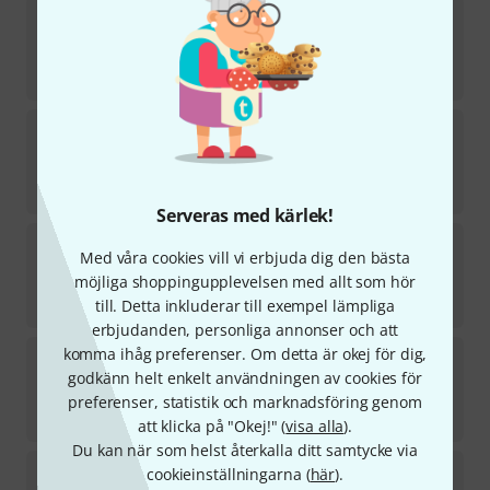
Jamey Aebersold
Turnarounds, Cycles & II-V7s
i lager
282
kr
Jamey Aebersold
The Scale Syllabus
i lager
237
kr
Serveras med kärlek!
Jamey Aebersold
Unforgettable Standards
Med våra cookies vill vi erbjuda dig den bästa
2
möjliga shoppingupplevelsen med allt som hör
i lager
235
kr
till. Detta inkluderar till exempel lämpliga
erbjudanden, personliga annonser och att
komma ihåg preferenser. Om detta är okej för dig,
Jamey Aebersold
Maiden Voyage A-Sax
godkänn helt enkelt användningen av cookies för
1
i lager
preferenser, statistik och marknadsföring genom
248
kr
att klicka på "Okej!" (
visa alla
).
Du kan när som helst återkalla ditt samtycke via
Jamey Aebersold
David Sanborn Songs
cookieinställningarna (
här
).