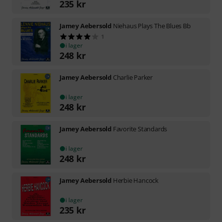
235
kr
Jamey Aebersold
Niehaus Plays The Blues Bb
1
i lager
248
kr
Jamey Aebersold
Charlie Parker
i lager
248
kr
Jamey Aebersold
Favorite Standards
i lager
248
kr
Jamey Aebersold
Herbie Hancock
i lager
235
kr