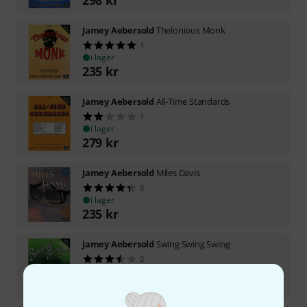
Jamey Aebersold
Thelonious Monk
1
i lager
235
kr
Jamey Aebersold
All-Time Standards
1
i lager
279
kr
Jamey Aebersold
Miles Davis
5
i lager
235
kr
Jamey Aebersold
Swing Swing Swing
2
i lager
235
kr