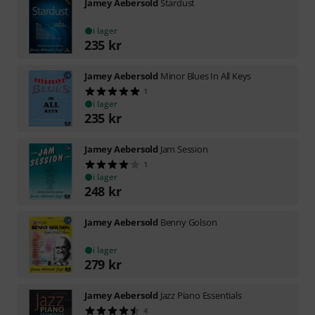
Jamey Aebersold
Stardust
i lager
235
kr
Jamey Aebersold
Minor Blues In All Keys
1
i lager
235
kr
Jamey Aebersold
Jam Session
1
i lager
248
kr
Jamey Aebersold
Benny Golson
i lager
279
kr
Jamey Aebersold
Jazz Piano Essentials
4