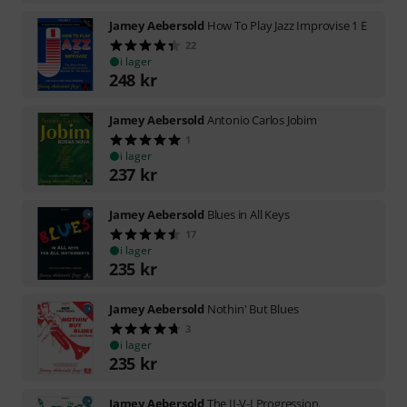
Jamey Aebersold
How To Play Jazz Improvise 1 E
22
i lager
248
kr
Jamey Aebersold
Antonio Carlos Jobim
1
i lager
237
kr
Jamey Aebersold
Blues in All Keys
17
i lager
235
kr
Jamey Aebersold
Nothin' But Blues
3
i lager
235
kr
Jamey Aebersold
The II-V-I Progression