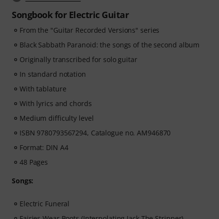
Songbook for Electric Guitar
From the "Guitar Recorded Versions" series
Black Sabbath Paranoid: the songs of the second album
Originally transcribed for solo guitar
In standard notation
With tablature
With lyrics and chords
Medium difficulty level
ISBN 9780793567294, Catalogue no. AM946870
Format: DIN A4
48 Pages
Songs:
Electric Funeral
Fairies Wear Boots (Interpolating Jack The Stripper)