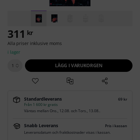
311
kr
Alla priser inklusive moms
i lager
LÄGG I VARUKORGEN
1
Standardleverans
69 kr
Från 1 600 kr gratis
Väntas mellan
Ons., 12.08.
och
Tors., 13.08.
.
Snabb Leverans
Pris i kassan
Leveransdatum och fraktkostnader visas i kassan.