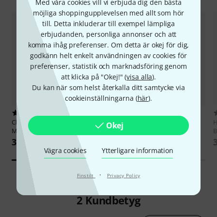
Med våra cookies vill vi erbjuda dig den bästa
möjliga shoppingupplevelsen med allt som hör
till. Detta inkluderar till exempel lämpliga
erbjudanden, personliga annonser och att
komma ihåg preferenser. Om detta är okej för dig,
godkänn helt enkelt användningen av cookies för
preferenser, statistik och marknadsföring genom
att klicka på "Okej!" (
visa alla
).
Du kan när som helst återkalla ditt samtycke via
cookieinställningarna (
här
).
36
19
Cherry Lane Music Company
Music Sales
Best Of Black
H
Okej
Metallica Master Of Puppets
Sabbath
B
371 kr
333 kr
Vägra cookies
Ytterligare information
·
Finstilt
Privacy Policy
2
Kundbetyg