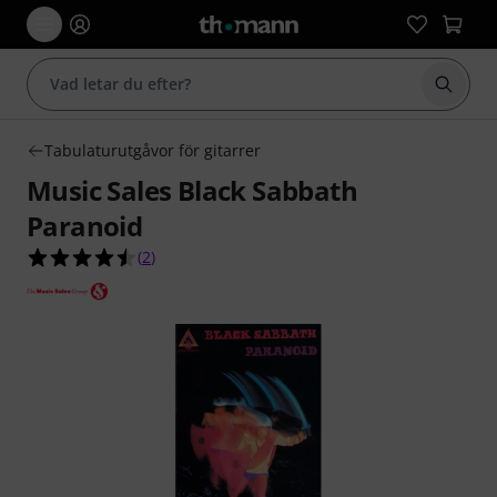
Börja 
Tabulaturutgåvor för gitarrer
Music Sales Black Sabbath
Paranoid
4.5 av 5 stjärnor från 2 kundbetyg
(
2
)