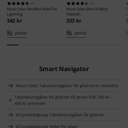
21
19
Music Sales
Metallica Ride The
Music Sales
Best Of Black
M
Lightning
Sabbath
G
342 kr
333 kr
Jämför
Jämför
Smart Navigator
Music Sales Tabulaturutgåvor för gitarrer en överblick
Tabulaturutgåvor för gitarrer till priser från 300 kr -
400 kr annonser
till produktgrupp Tabulaturutgåvor för gitarrer
till produktgrupp Noter för gitarr