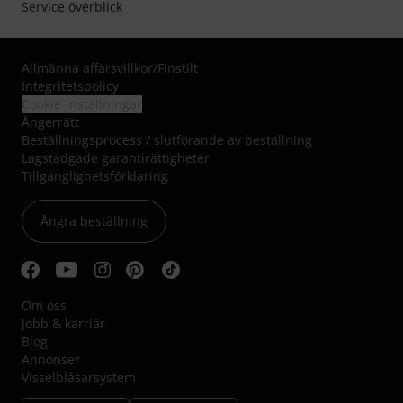
Service överblick
Allmänna affärsvillkor
/
Finstilt
Integritetspolicy
Cookie-inställningar
Ångerrätt
Beställningsprocess / slutförande av beställning
Lagstadgade garantirättigheter
Tillgänglighetsförklaring
Ångra beställning
Om oss
Jobb & karriär
Blog
Annonser
Visselblåsarsystem