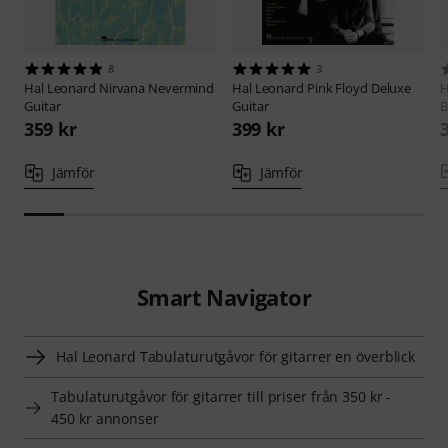
8
3
Hal Leonard
Nirvana Nevermind
Hal Leonard
Pink Floyd Deluxe
H
Guitar
Guitar
B
359 kr
399 kr
Jämför
Jämför
Smart Navigator
Hal Leonard Tabulaturutgåvor för gitarrer en överblick
Tabulaturutgåvor för gitarrer till priser från 350 kr -
450 kr annonser