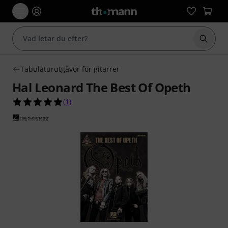
Börja 
Tabulaturutgåvor för gitarrer
Hal Leonard The Best Of Opeth
5.0 av 5 stjärnor från 1 kundbetyg
(
1
)