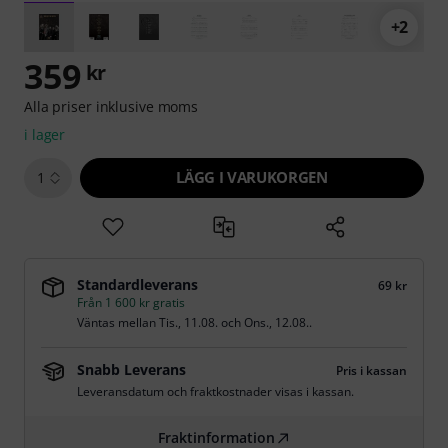
+2
359
kr
Alla priser inklusive moms
i lager
LÄGG I VARUKORGEN
1
Standardleverans
69 kr
Från 1 600 kr gratis
Väntas mellan
Tis., 11.08.
och
Ons., 12.08.
.
Snabb Leverans
Pris i kassan
Leveransdatum och fraktkostnader visas i kassan.
Fraktinformation