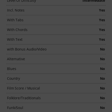
Level Of Difficulty
Intermediate
Incl. Notes
Yes
With Tabs
Yes
With Chords
Yes
With Text
Yes
with Bonus Audio/Video
No
Alternative
No
Blues
No
Country
No
Film Score / Musical
No
Folklore/Traditionals
No
Funk/Soul
No