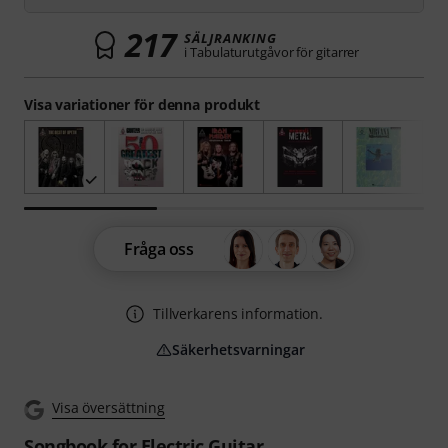
217
SÄLJRANKING
i Tabulaturutgåvor för gitarrer
Visa variationer för denna produkt
Fråga oss
Tillverkarens information.
Säkerhetsvarningar
Visa översättning
Songbook for Electric Guitar