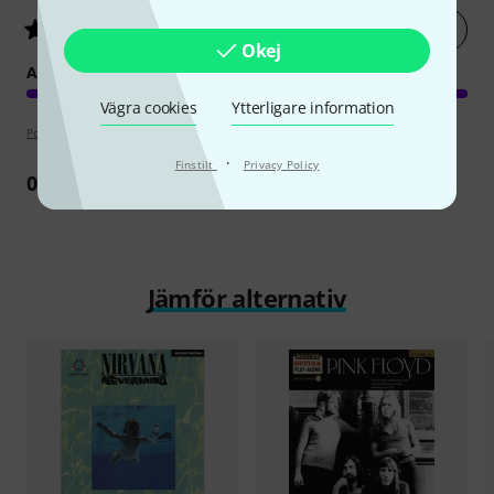
Betygsätt nu
5
/ 5
Okej
ARRANGEMANG
Vägra cookies
Ytterligare information
Poängpolicy
·
Finstilt
Privacy Policy
0
Recension
Jämför alternativ