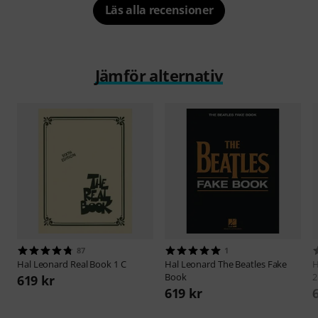
Läs alla recensioner
Jämför alternativ
87
1
Hal Leonard
Real Book 1 C
Hal Leonard
The Beatles Fake
H
Book
2
619 kr
619 kr