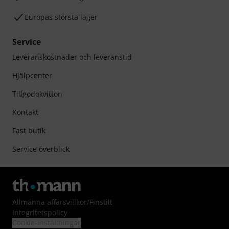
Europas största lager
Service
Leveranskostnader och leveranstid
Hjälpcenter
Tillgodokvitton
Kontakt
Fast butik
Service överblick
Allmänna affärsvillkor
/
Finstilt
Integritetspolicy
Cookie-inställningar