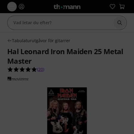
Börja 
Tabulaturutgåvor för gitarrer
Hal Leonard Iron Maiden 25 Metal
Master
5.0 av 5 stjärnor från 20 kundbetyg
(
20
)