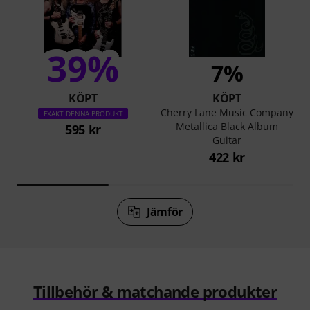
39%
7%
KÖPT
KÖPT
Cherry Lane Music Company
EXAKT DENNA PRODUKT
Metallica Black Album
595 kr
Guitar
422 kr
Jämför
Tillbehör & matchande produkter