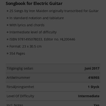
Songbook for Electric Guitar
25 Songs by Iron Maiden originally transcribed for Guitar
In standard notation and tablature
With lyrics and chords
Intermediate level of difficulty
ISBN 9781495078033, Editor no. HL200446
Format: 23 x 30.5 cm
354 Pages
Tillgänglig sedan
Juni 2017
Artikelnummer
416955
försäljningsenhet
1 Styck
Level Of Difficulty
Intermediate
Incl. Notes
Yes