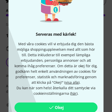
Betygsätt nu
5
/ 5
ARRANGEMANG
Poängpolicy
Serveras med kärlek!
11
Recensioner
Med våra cookies vill vi erbjuda dig den bästa
Visa översättning
möjliga shoppingupplevelsen med allt som hör
till. Detta inkluderar till exempel lämpliga
Excellent!
erbjudanden, personliga annonser och att
JS
Johnny Ska 16.03.2020
komma ihåg preferenser. Om detta är okej för dig,
godkänn helt enkelt användningen av cookies för
arrangemang
preferenser, statistik och marknadsföring genom
att klicka på "Okej!" (
visa alla
).
Amazing quality and accuracy, this song book
Du kan när som helst återkalla ditt samtycke via
delivers...everything it promises...!
cookieinställningarna (
här
).
1
0
ANMÄL RECENSION
Okej