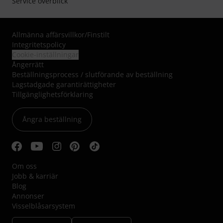
Service överblick
Allmänna affärsvillkor
/
Finstilt
Integritetspolicy
Cookie-inställningar
Ångerrätt
Beställningsprocess / slutförande av beställning
Lagstadgade garantirättigheter
Tillgänglighetsförklaring
Ångra beställning
Om oss
Jobb & karriär
Blog
Annonser
Visselblåsarsystem