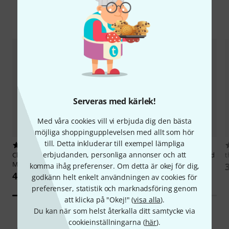
Tillbehör & matchande produkter
Serveras med kärlek!
Med våra cookies vill vi erbjuda dig den bästa
möjliga shoppingupplevelsen med allt som hör
till. Detta inkluderar till exempel lämpliga
68
17
erbjudanden, personliga annonser och att
Cherry Lane Music Company
Hal Leonard
Nirvana Unplugged
t
Metallica Black Album Guitar
In New York
komma ihåg preferenser. Om detta är okej för dig,
422 kr
392 kr
godkänn helt enkelt användningen av cookies för
preferenser, statistik och marknadsföring genom
att klicka på "Okej!" (
visa alla
).
Du kan när som helst återkalla ditt samtycke via
cookieinställningarna (
här
).