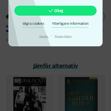
8
Kundbetyg
Okej
Betygsätt nu
4.9
/ 5
Vägra cookies
Ytterligare information
ARRANGEMANG
·
Finstilt
Privacy Policy
Poängpolicy
Jämför alternativ