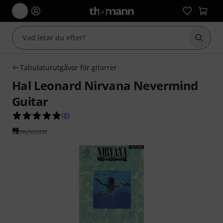
Börja 
Tabulaturutgåvor för gitarrer
Hal Leonard Nirvana Nevermind
Guitar
4.9 av 5 stjärnor från 8 kundbetyg
(
8
)