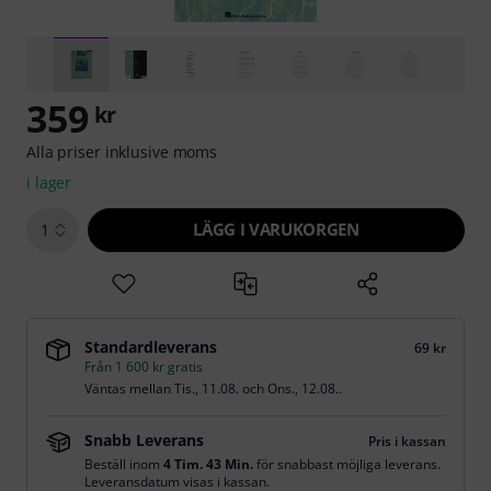
359
kr
Alla priser inklusive moms
i lager
LÄGG I VARUKORGEN
1
Standardleverans
69 kr
Från 1 600 kr gratis
Väntas mellan
Tis., 11.08.
och
Ons., 12.08.
.
Snabb Leverans
Pris i kassan
Beställ inom
4 Tim. 43 Min.
för snabbast möjliga leverans.
Leveransdatum visas i kassan.