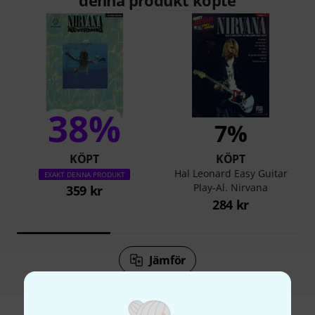
denna produkt köpte
38%
7%
KÖPT
KÖPT
Hal Leonard Easy Guitar
EXAKT DENNA PRODUKT
Play-Al. Nirvana
359 kr
284 kr
Jämför