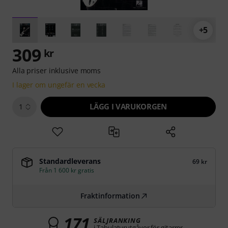
+5
309
kr
Alla priser inklusive moms
I lager om ungefär en vecka
LÄGG I VARUKORGEN
1
Standardleverans
69 kr
Från 1 600 kr gratis
Fraktinformation
171
SÄLJRANKING
i Tabulaturutgåvor för gitarrer