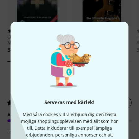
36
Hannibal Verlag
Gary Moore
Cherry Lane Music Company
Biografie
H
Metallica Master Of Puppets
B
373 kr
371 kr
4
Kundbetyg
Serveras med kärlek!
Betygsätt nu
5
/ 5
Med våra cookies vill vi erbjuda dig den bästa
ARRANGEMANG
möjliga shoppingupplevelsen med allt som hör
till. Detta inkluderar till exempel lämpliga
Poängpolicy
erbjudanden, personliga annonser och att