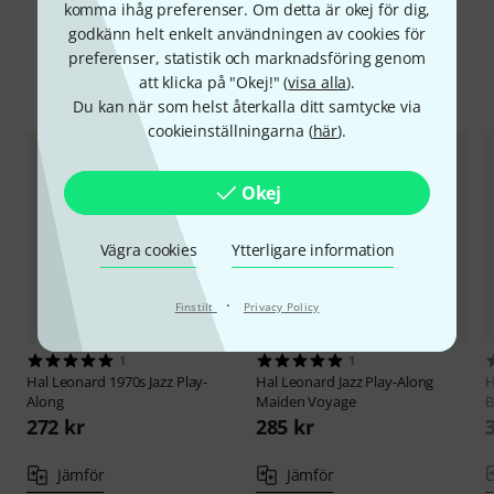
komma ihåg preferenser. Om detta är okej för dig,
godkänn helt enkelt användningen av cookies för
preferenser, statistik och marknadsföring genom
att klicka på "Okej!" (
visa alla
).
Jämför alternativ
Du kan när som helst återkalla ditt samtycke via
cookieinställningarna (
här
).
Okej
Vägra cookies
Ytterligare information
·
Finstilt
Privacy Policy
1
1
Hal Leonard
1970s Jazz Play-
Hal Leonard
Jazz Play-Along
H
Along
Maiden Voyage
B
272 kr
285 kr
Jämför
Jämför