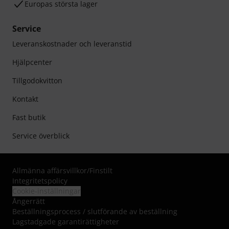
Europas största lager
Service
Leveranskostnader och leveranstid
Hjälpcenter
Tillgodokvitton
Kontakt
Fast butik
Service överblick
Allmänna affärsvillkor
/
Finstilt
Integritetspolicy
Cookie-inställningar
Ångerrätt
Beställningsprocess / slutförande av beställning
Lagstadgade garantirättigheter