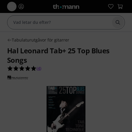
Börja 
Tabulaturutgåvor för gitarrer
Hal Leonard Tab+ 25 Top Blues
Songs
5.0 av 5 stjärnor från 4 kundbetyg
(
4
)