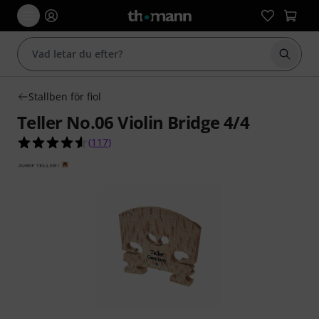
Börja 
Stallben för fiol
Teller No.06 Violin Bridge 4/4
4.5 av 5 stjärnor från 117 kundbetyg
(
117
)