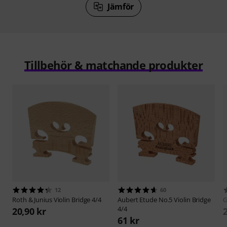
Jämför
Tillbehör & matchande produkter
12
60
Roth & Junius
Violin Bridge 4/4
Aubert
Etude No.5 Violin Bridge
4/4
20,90 kr
61 kr