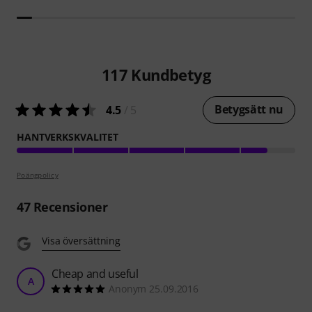
117
Kundbetyg
Betygsätt nu
4.5
/ 5
HANTVERKSKVALITET
Poängpolicy
47
Recensioner
Visa översättning
Cheap and useful
A
Anonym 25.09.2016