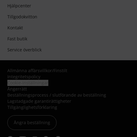
Hjälpcenter
Tillgodokvitton
Kontakt
Fast butik
Service överblick
Allmänna affärsvillkor
/
Finstilt
Integritetspolicy
Cookie-inställningar
Ångerrätt
Beställningsprocess / slutförande av beställning
Lagstadgade garantirättigheter
Tillgänglighetsförklaring
Ångra beställning