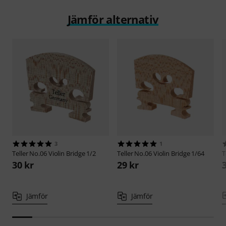
Jämför alternativ
3
1
Teller
No.06 Violin Bridge 1/2
Teller
No.06 Violin Bridge 1/64
T
30 kr
29 kr
Jämför
Jämför