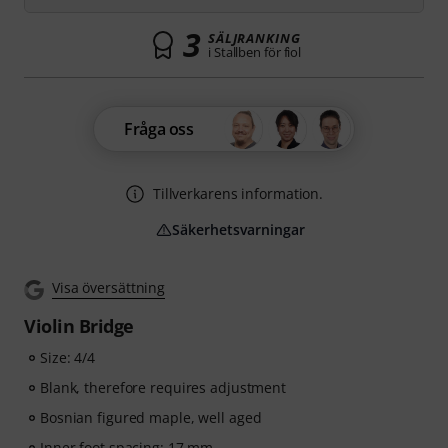
3
SÄLJRANKING
i Stallben för fiol
Fråga oss
Tillverkarens information.
Säkerhetsvarningar
Visa översättning
Violin Bridge
Size: 4/4
Blank, therefore requires adjustment
Bosnian figured maple, well aged
Inner foot spacing: 17 mm