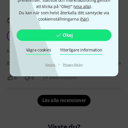
preferenser, statistik och marknadsföring genom
att klicka på "Okej!" (
visa alla
).
Du kan när som helst återkalla ditt samtycke via
cookieinställningarna (
här
).
Visa översättning
Bridge
Okej
WF
Wow Factor 08.11.2021
Vägra cookies
Ytterligare information
hantverkskvalitet
It's a good bridge that worked as a replacement on my violin
·
Finstilt
Privacy Policy
0
0
ANMÄL RECENSION
Läs alla recensioner
Visste du?