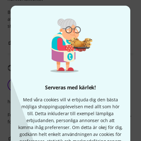
Bought for a medieval lyre. Adapted the violin bridge and
after the modifications, it was still strong, works well and
still looks pretty great.
0
0
ANMÄL RECENSION
Visa översättning
Good but not too much
T
Serveras med kärlek!
Tiziano 05.09.2013
Med våra cookies vill vi erbjuda dig den bästa
hantverkskvalitet
möjliga shoppingupplevelsen med allt som hör
till. Detta inkluderar till exempel lämpliga
For the price is excellent, but if you are looking for a bridge,
erbjudanden, personliga annonser och att
for real semi-pro and pro usage, this is not indicated for
komma ihåg preferenser. Om detta är okej för dig,
godkänn helt enkelt användningen av cookies för
1
0
ANMÄL RECENSION