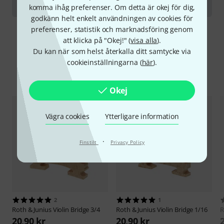
Violas
komma ihåg preferenser. Om detta är okej för dig,
godkänn helt enkelt användningen av cookies för
preferenser, statistik och marknadsföring genom
att klicka på "Okej!" (
visa alla
).
Du kan när som helst återkalla ditt samtycke via
cookieinställningarna (
här
).
Jämför alternativ
Okej
Vägra cookies
Ytterligare information
·
Finstilt
Privacy Policy
2
1
Roth & Junius
Violin Bridge 3/4
Roth & Junius
Violin Bridge 1/16
R
20,90 kr
20,90 kr