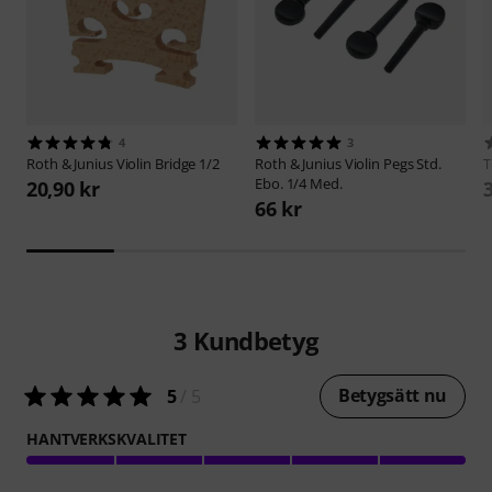
4
3
Roth & Junius
Violin Bridge 1/2
Roth & Junius
Violin Pegs Std.
T
Ebo. 1/4 Med.
20,90 kr
66 kr
3
Kundbetyg
Betygsätt nu
5
/ 5
HANTVERKSKVALITET