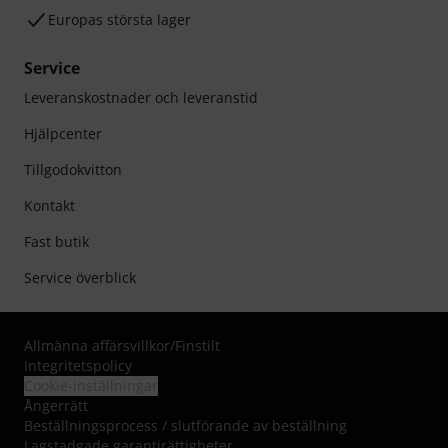
Europas största lager
Service
Leveranskostnader och leveranstid
Hjälpcenter
Tillgodokvitton
Kontakt
Fast butik
Service överblick
Allmänna affärsvillkor
/
Finstilt
Integritetspolicy
Cookie-inställningar
Ångerrätt
Beställningsprocess / slutförande av beställning
Lagstadgade garantirättigheter