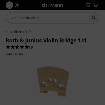
Börja 
Stallben för fiol
Roth & Junius Violin Bridge 1/4
5.0 av 5 stjärnor från 3 kundbetyg
(
3
)