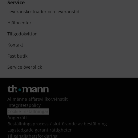
Service
Leveranskostnader och leveranstid
Hjälpcenter
Tillgodokvitton
Kontakt
Fast butik
Service överblick
Allmänna affärsvillkor
/
Finstilt
Integritetspolicy
Cookie-inställningar
Ångerrätt
Beställningsprocess / slutförande av beställning
Lagstadgade garantirättigheter
Tillgänglighetsförklaring