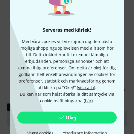
Visste du?
Alla
Onlineguide
Serveras med kärlek!
Med våra cookies vill vi erbjuda dig den bästa
möjliga shoppingupplevelsen med allt som hör
till. Detta inkluderar till exempel lämpliga
erbjudanden, personliga annonser och att
komma ihåg preferenser. Om detta är okej för dig,
godkänn helt enkelt användningen av cookies för
preferenser, statistik och marknadsföring genom
att klicka på "Okej!" (
visa alla
).
Du kan när som helst återkalla ditt samtycke via
cookieinställningarna (
här
).
GUIDE
Okej
Violas
Vägra cookies
Ytterligare information