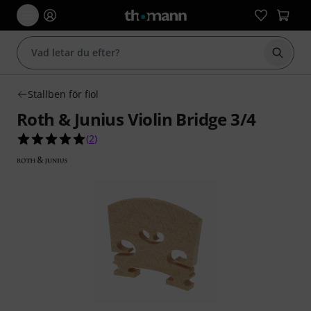
Börja 
Stallben för fiol
Roth & Junius Violin Bridge 3/4
5.0 av 5 stjärnor från 2 kundbetyg
(
2
)