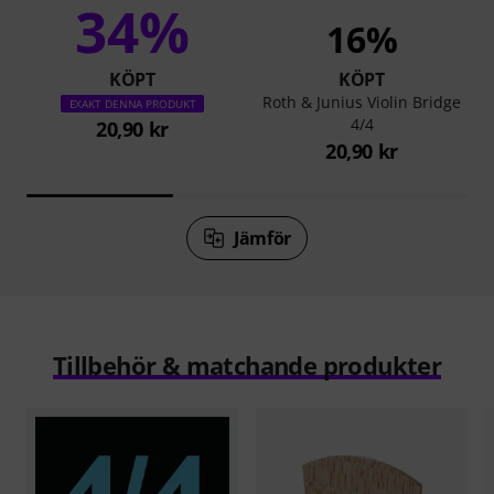
34%
16%
KÖPT
KÖPT
Roth & Junius Violin Bridge
EXAKT DENNA PRODUKT
4/4
20,90 kr
20,90 kr
Jämför
Tillbehör & matchande produkter