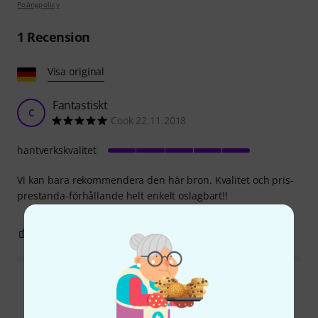
Poängpolicy
1
Recension
Visa original
Fantastiskt
C
Cook 22.11.2018
hantverkskvalitet
Vi kan bara rekommendera den här bron. Kvalitet och pris-
prestanda-förhållande helt enkelt oslagbart!!
0
0
ANMÄL RECENSION
Läs alla recensioner