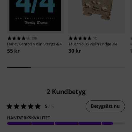
370
12
Harley Benton
Violin Strings 4/4
Teller
No.06 Violin Bridge 3/4
A
55 kr
30 kr
2
Kundbetyg
Betygsätt nu
5
/ 5
HANTVERKSKVALITET