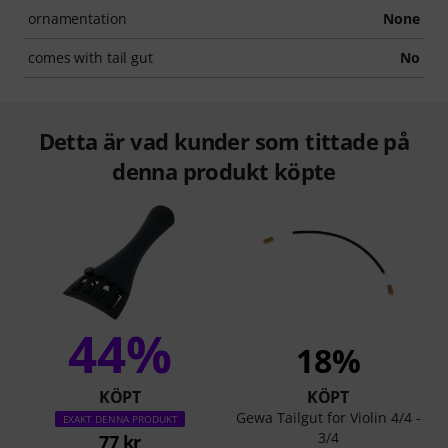
ornamentation
None
comes with tail gut
No
Detta är vad kunder som tittade på
denna produkt köpte
44%
18%
KÖPT
KÖPT
Gewa Tailgut for Violin 4/4 -
EXAKT DENNA PRODUKT
3/4
77 kr