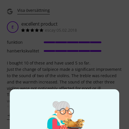
Visa översättning
excellent product
E
escay 05.02.2018
funktion
hantverkskvalitet
I bought 10 of these and have used 5 so far.
Just the change of tailpiece made a significant improvement
to the sound of two of the violins. The treble was reduced
and the warmth increased. The sound of the other three
violins were not noticeably affected for good or ill.
The screw threads are very fine so the tuning can be set
very accurately.
The E
Visa mer