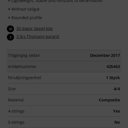
Lightweight, stable and resistant to deformation
Without tailgut
Rounded profile
30 dagar öppet köp
30
3 års Thomann garanti
3
Tillgänglig sedan
December 2017
Artikelnummer
425463
försäljningsenhet
1 Styck
Size
4/4
Material
Composite
4-strings
Yes
5-strings
No