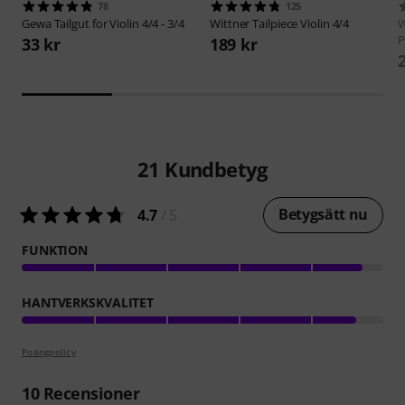
78
125
Gewa
Tailgut for Violin 4/4 - 3/4
Wittner
Tailpiece Violin 4/4
W
P
33 kr
189 kr
21
Kundbetyg
Betygsätt nu
4.7
/ 5
FUNKTION
HANTVERKSKVALITET
Poängpolicy
10
Recensioner