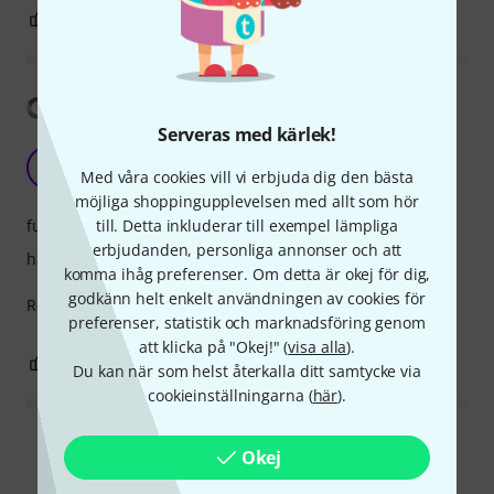
5
0
ANMÄL RECENSION
Visa översättning
Serveras med kärlek!
Great tailpiece
B
Med våra cookies vill vi erbjuda dig den bästa
BrBoris 10.05.2021
möjliga shoppingupplevelsen med allt som hör
funktion
till. Detta inkluderar till exempel lämpliga
erbjudanden, personliga annonser och att
hantverkskvalitet
komma ihåg preferenser. Om detta är okej för dig,
godkänn helt enkelt användningen av cookies för
Really high quality tailpieces. Neatly made, good scres.
preferenser, statistik och marknadsföring genom
att klicka på "Okej!" (
visa alla
).
0
0
ANMÄL RECENSION
Du kan när som helst återkalla ditt samtycke via
cookieinställningarna (
här
).
Läs alla recensioner
Okej