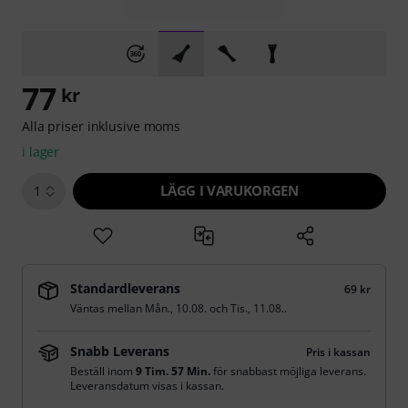
77
kr
Alla priser inklusive moms
i lager
LÄGG I VARUKORGEN
1
Standardleverans
69 kr
Väntas mellan
Mån., 10.08.
och
Tis., 11.08.
.
Snabb Leverans
Pris i kassan
Beställ inom
9 Tim. 57 Min.
för snabbast möjliga leverans.
Leveransdatum visas i kassan.