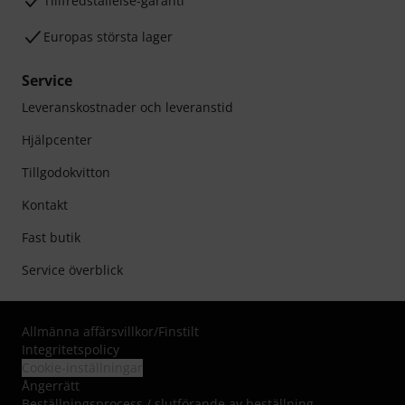
Tillfredställelse-garanti
Europas största lager
Service
Leveranskostnader och leveranstid
Hjälpcenter
Tillgodokvitton
Kontakt
Fast butik
Service överblick
Allmänna affärsvillkor
/
Finstilt
Integritetspolicy
Cookie-inställningar
Ångerrätt
Beställningsprocess / slutförande av beställning