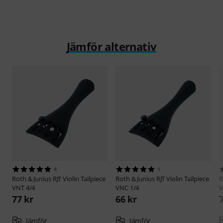
Jämför alternativ
4
1
Roth & Junius
RJT Violin Tailpiece
Roth & Junius
RJT Violin Tailpiece
R
VNT 4/4
VNC 1/4
V
77 kr
66 kr
Jämför
Jämför