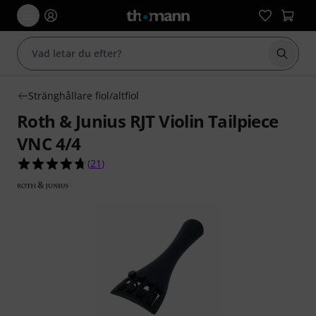
Börja 
Stränghållare fiol/altfiol
Roth & Junius RJT Violin Tailpiece
VNC 4/4
4.7 av 5 stjärnor från 21 kundbetyg
(
21
)