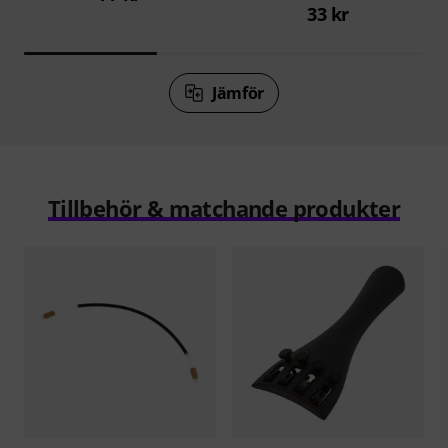
33 kr
Jämför
Tillbehör & matchande produkter