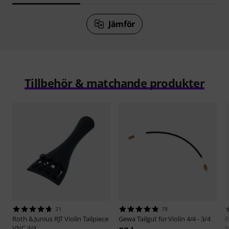
Jämför
Tillbehör & matchande produkter
21
78
Roth & Junius
RJT Violin Tailpiece
Gewa
Tailgut for Violin 4/4 - 3/4
R
VNC 4/4
V