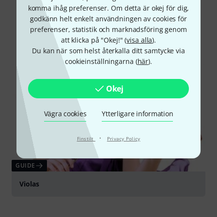
komma ihåg preferenser. Om detta är okej för dig,
Visste du?
godkänn helt enkelt användningen av cookies för
preferenser, statistik och marknadsföring genom
Alla
Onlineguide
att klicka på "Okej!" (
visa alla
).
Du kan när som helst återkalla ditt samtycke via
cookieinställningarna (
här
).
Okej
Vägra cookies
Ytterligare information
·
Finstilt
Privacy Policy
GUIDE
Violas