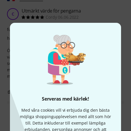
Utmärkt värde för pengarna
C
Cordy 06.06.2022
funktion
hantverkskvalitet
Överraskad av kvaliteten på detta stränghållare, det är
väldigt lätt vilket är en fördel för ljudet men verkar väldigt
solidt. Skruvarna är väljusterade, sadlarna också... Jag
monterade den på fiolen tillhörande en väns dotter som är
mycket nöjd eftersom den håller stämningen bra.
0
0
ANMÄL RECENSION
Serveras med kärlek!
Med våra cookies vill vi erbjuda dig den bästa
Läs alla recensioner
möjliga shoppingupplevelsen med allt som hör
till. Detta inkluderar till exempel lämpliga
erbjudanden, personliga annonser och att