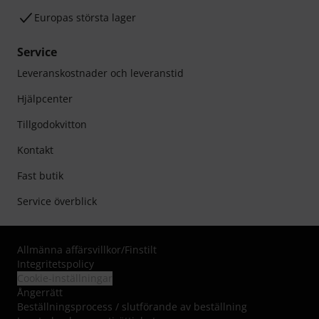
Europas största lager
Service
Leveranskostnader och leveranstid
Hjälpcenter
Tillgodokvitton
Kontakt
Fast butik
Service överblick
Allmänna affärsvillkor
/
Finstilt
Integritetspolicy
Cookie-inställningar
Ångerrätt
Beställningsprocess / slutförande av beställning