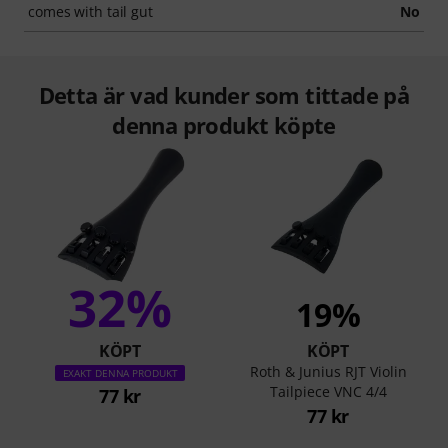
comes with tail gut
No
Detta är vad kunder som tittade på
denna produkt köpte
32%
19%
KÖPT
KÖPT
Roth & Junius RJT Violin
EXAKT DENNA PRODUKT
Tailpiece VNC 4/4
77 kr
77 kr