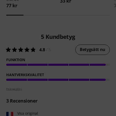
33 kr
77 kr
5
Kundbetyg
Betygsätt nu
4.8
/ 5
FUNKTION
HANTVERKSKVALITET
Poängpolicy
3
Recensioner
Visa original