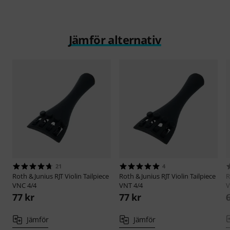
Jämför alternativ
21
4
Roth & Junius
RJT Violin Tailpiece
Roth & Junius
RJT Violin Tailpiece
R
VNC 4/4
VNT 4/4
V
77 kr
77 kr
Jämför
Jämför