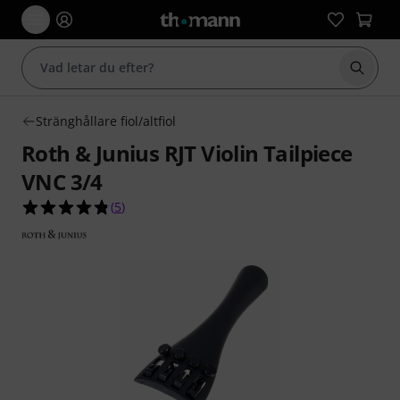
Börja 
Stränghållare fiol/altfiol
Roth & Junius RJT Violin Tailpiece
VNC 3/4
4.8 av 5 stjärnor från 5 kundbetyg
(
5
)