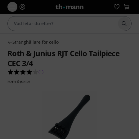
Börja 
Stränghållare för cello
Roth & Junius RJT Cello Tailpiece
CEC 3/4
4.0 av 5 stjärnor från 1 kundbetyg
(
1
)