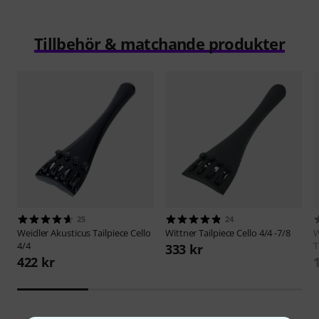
Tillbehör & matchande produkter
25
24
Weidler
Akusticus Tailpiece Cello
Wittner
Tailpiece Cello 4/4 -7/8
W
4/4
T
333 kr
422 kr