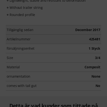
Lightweight, stable and resistant to deformation
Without trailer string
Rounded profile
Tillgänglig sedan
December 2017
Artikelnummer
425481
försäljningsenhet
1 Styck
Size
3/4
Material
Composit
ornamentation
None
comes with tail gut
No
Detta är vad kunder som tittade på