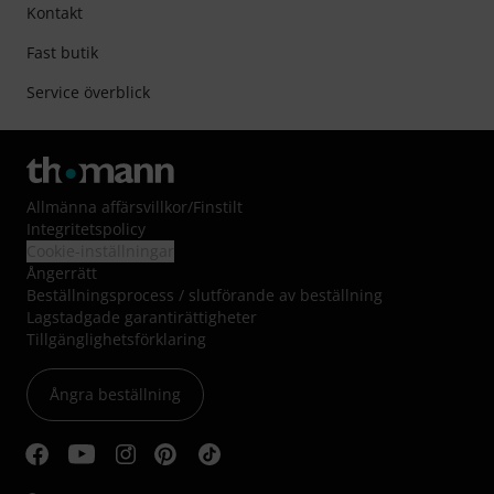
Kontakt
Fast butik
Service överblick
Allmänna affärsvillkor
/
Finstilt
Integritetspolicy
Cookie-inställningar
Ångerrätt
Beställningsprocess / slutförande av beställning
Lagstadgade garantirättigheter
Tillgänglighetsförklaring
Ångra beställning