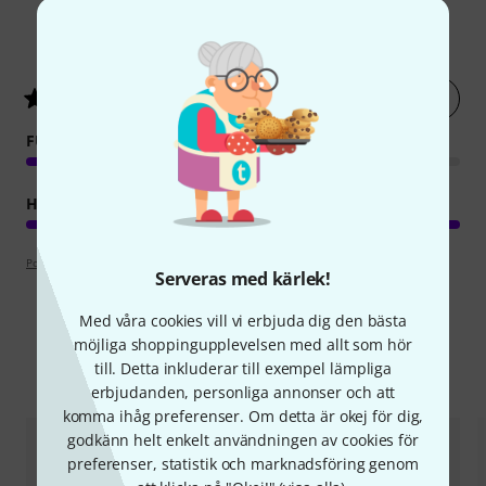
1
Kundbetyg
Betygsätt nu
4
/ 5
FUNKTION
HANTVERKSKVALITET
Poängpolicy
Serveras med kärlek!
Med våra cookies vill vi erbjuda dig den bästa
möjliga shoppingupplevelsen med allt som hör
till. Detta inkluderar till exempel lämpliga
Jämför alternativ
erbjudanden, personliga annonser och att
komma ihåg preferenser. Om detta är okej för dig,
godkänn helt enkelt användningen av cookies för
preferenser, statistik och marknadsföring genom