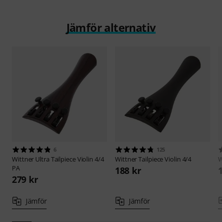
Jämför alternativ
6
125
Wittner
Ultra Tailpiece Violin 4/4
Wittner
Tailpiece Violin 4/4
W
PA
188 kr
279 kr
Jämför
Jämför