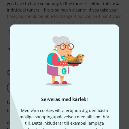
you have to have some way to fine tune. It's either this or 4
individual tuners. This is so much cleaner. If you take your
time you should be able to change it out yourself but if your
all thumbs then take it to your local violin shop. It's a quality
Visa mer
3
0
ANMÄL RECENSION
Visa översättning
G
Gurteen 13.03.2019
Serveras med kärlek!
funktion
Med våra cookies vill vi erbjuda dig den bästa
hantverkskvalitet
möjliga shoppingupplevelsen med allt som hör
Good quality tailpiece. Better than using separate fine
till. Detta inkluderar till exempel lämpliga