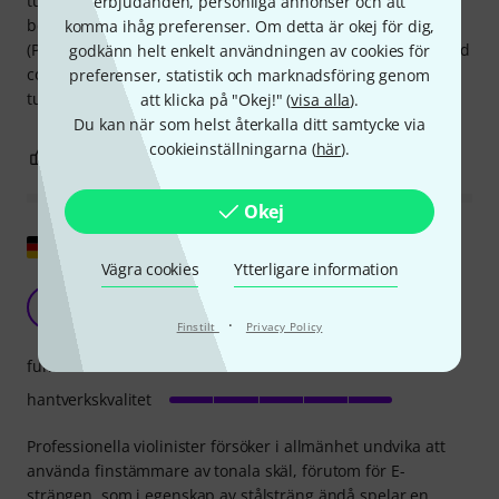
tuners. Easy to put on. With this tailpiece, the string length
erbjudanden, personliga annonser och att
between the bridge and tailpiece won't be shortened .
komma ihåg preferenser. Om detta är okej för dig,
(Putting on separate fine tuners will shorten thet lenght and
godkänn helt enkelt användningen av cookies för
could really compromise the sound) so if you need fine
preferenser, statistik och marknadsföring genom
tuners, this is the solution.
att klicka på "Okej!" (
visa alla
).
Du kan när som helst återkalla ditt samtycke via
cookieinställningarna (
här
).
0
1
ANMÄL RECENSION
Okej
Visa original
Vägra cookies
Ytterligare information
Stränghållare med finstämare
AK
Andreas K. 15.09.2012
·
Finstilt
Privacy Policy
funktion
hantverkskvalitet
Professionella violinister försöker i allmänhet undvika att
använda finstämmare av tonala skäl, förutom för E-
strängen, som i egenskap av stålsträng ändå spelar en