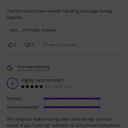
The fine tuners have smooth handling and large tuning
capacity.
- cons... the looks, maybee.
0
0
ANMÄL RECENSION
Visa översättning
Highly recommend !!
G
Gor 23.05.2014
funktion
hantverkskvalitet
This tailpiece makes tuning steel cored strings so much
easier. If you "running" helicores on a fractional instrument