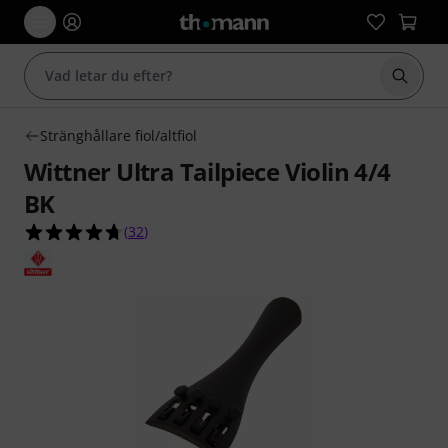
Börja 
Stränghållare fiol/altfiol
Wittner Ultra Tailpiece Violin 4/4
BK
4.7 av 5 stjärnor från 32 kundbetyg
(
32
)