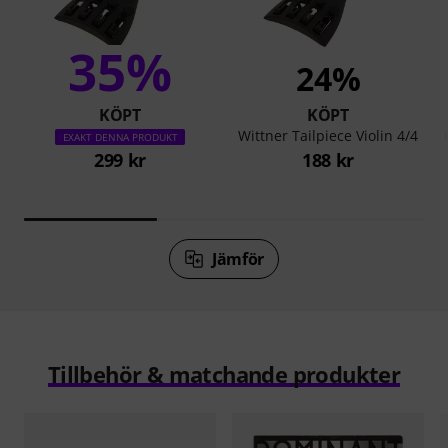
35%
24%
KÖPT
KÖPT
Wittner Tailpiece Violin 4/4
EXAKT DENNA PRODUKT
299 kr
188 kr
Jämför
Tillbehör & matchande produkter