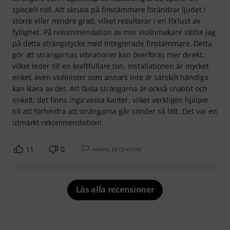
speciell roll. Att skruva på finstämmare förändrar ljudet i
större eller mindre grad, vilket resulterar i en förlust av
fyllighet. På rekommendation av min violinmakare stötte jag
på detta strängstycke med integrerade finstämmare. Detta
gör att strängarnas vibrationer kan överföras mer direkt,
vilket leder till en kraftfullare ton. Installationen är mycket
enkel; även violinister som annars inte är särskilt händiga
kan klara av det. Att fästa strängarna är också snabbt och
enkelt; det finns inga vassa kanter, vilket verkligen hjälper
till att förhindra att strängarna går sönder så lätt. Det var en
utmärkt rekommendation!
11
0
ANMÄL RECENSION
Läs alla recensioner