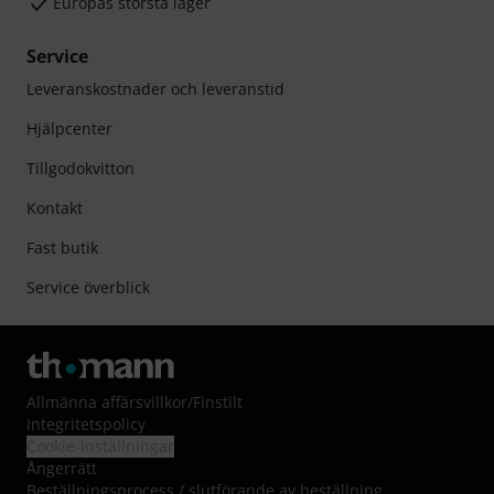
Europas största lager
Service
Leveranskostnader och leveranstid
Hjälpcenter
Tillgodokvitton
Kontakt
Fast butik
Service överblick
Allmänna affärsvillkor
/
Finstilt
Integritetspolicy
Cookie-inställningar
Ångerrätt
Beställningsprocess / slutförande av beställning