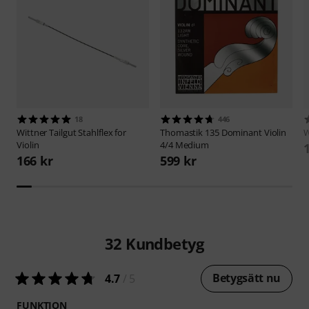
18
446
Wittner
Tailgut Stahlflex for
Thomastik
135 Dominant Violin
W
Violin
4/4 Medium
166 kr
599 kr
32
Kundbetyg
Betygsätt nu
4.7
/ 5
FUNKTION