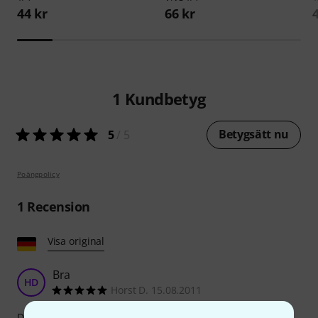
44 kr
66 kr
1
Kundbetyg
Betygsätt nu
5
/ 5
Poängpolicy
1
Recension
Visa original
Bra
HD
Horst D. 15.08.2011
Den här produkten håller måttet i alla jämförelser. För mig