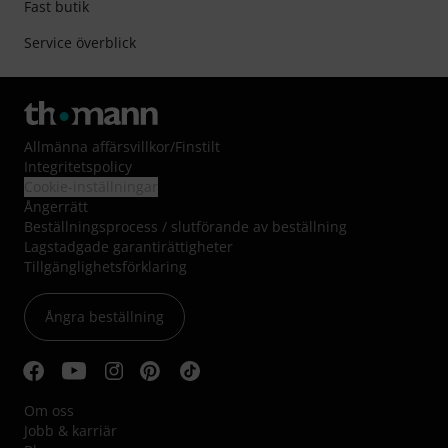
Fast butik
Service överblick
Allmänna affärsvillkor
/
Finstilt
Integritetspolicy
Cookie-inställningar
Ångerrätt
Beställningsprocess / slutförande av beställning
Lagstadgade garantirättigheter
Tillgänglighetsförklaring
Ångra beställning
Om oss
Jobb & karriär