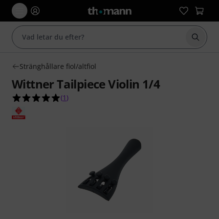
Börja 
Stränghållare fiol/altfiol
Wittner Tailpiece Violin 1/4
5.0 av 5 stjärnor från 1 kundbetyg
(
1
)