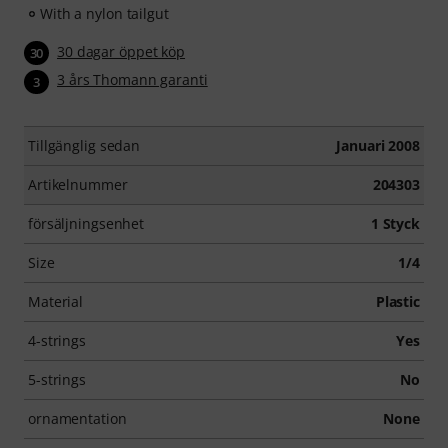
With a nylon tailgut
30 dagar öppet köp
30
3 års Thomann garanti
3
Tillgänglig sedan
Januari 2008
Artikelnummer
204303
försäljningsenhet
1 Styck
Size
1/4
Material
Plastic
4-strings
Yes
5-strings
No
ornamentation
None