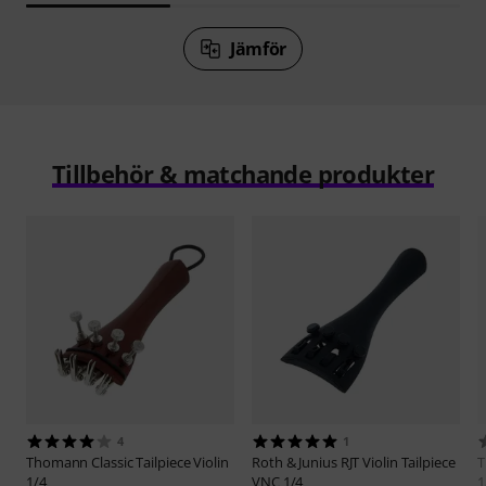
Jämför
Tillbehör & matchande produkter
4
1
Thomann
Classic Tailpiece Violin
Roth & Junius
RJT Violin Tailpiece
1/4
VNC 1/4
1