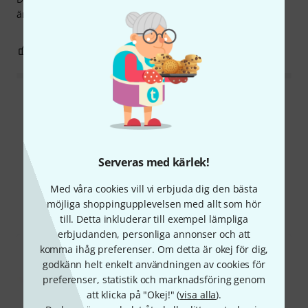
är den nummer 1.
4
0
ANMÄL RECENSION
Läs alla recensioner
Serveras med kärlek!
Visste du?
Med våra cookies vill vi erbjuda dig den bästa
Alla
Onlineguide
möjliga shoppingupplevelsen med allt som hör
till. Detta inkluderar till exempel lämpliga
erbjudanden, personliga annonser och att
komma ihåg preferenser. Om detta är okej för dig,
godkänn helt enkelt användningen av cookies för
preferenser, statistik och marknadsföring genom
att klicka på "Okej!" (
visa alla
).