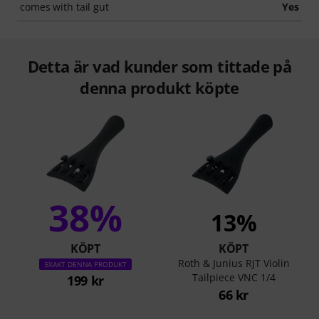
comes with tail gut
Yes
Detta är vad kunder som tittade på
denna produkt köpte
38%
13%
KÖPT
KÖPT
Roth & Junius RJT Violin
EXAKT DENNA PRODUKT
Tailpiece VNC 1/4
199 kr
66 kr