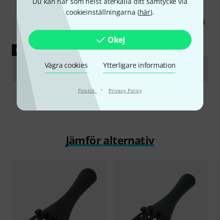
Du kan när som helst återkalla ditt samtycke via
cookieinställningarna (
här
).
Okej
GUIDE
Vägra cookies
Ytterligare information
Violas
·
Finstilt
Privacy Policy
Jämför alternativ