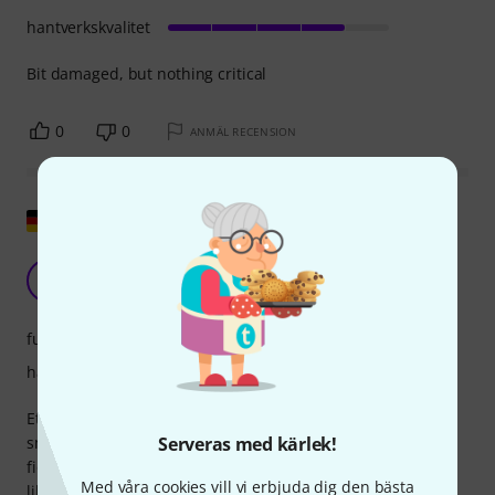
hantverkskvalitet
Bit damaged, but nothing critical
0
0
ANMÄL RECENSION
Visa original
Glad träbit
J
japhnedilettante 25.05.2020
funktion
hantverkskvalitet
Ett fint buxbomstångsstycke med en ljus sadel, slätt och
smidigt vid beröring. Förhoppningsvis kommer den nya
Serveras med kärlek!
fiolen (med sitt griniga svarta stränghållare...) att gilla det
Med våra cookies vill vi erbjuda dig den bästa
lika mycket! Ett extra stränghållare medföljer i den lilla