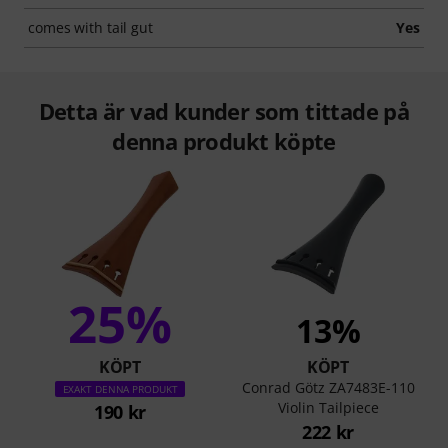
comes with tail gut
Yes
Detta är vad kunder som tittade på
denna produkt köpte
25%
13%
KÖPT
KÖPT
Conrad Götz ZA7483E-110
EXAKT DENNA PRODUKT
Violin Tailpiece
190 kr
222 kr