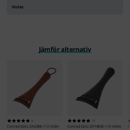
Violas
Jämför alternativ
6
11
Conrad Götz
ZA328B-112 Violin
Conrad Götz
ZA7483E-110 Violin
C