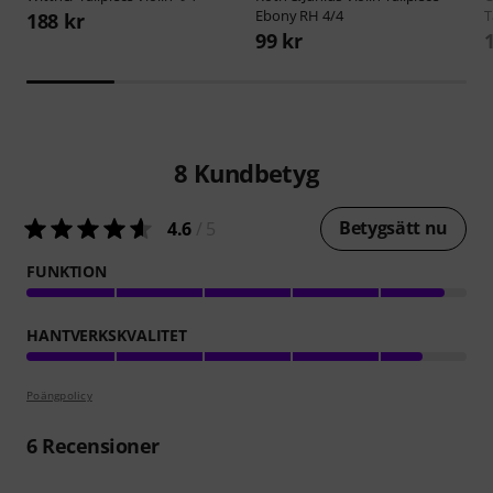
Ebony RH 4/4
T
188 kr
99 kr
8
Kundbetyg
Betygsätt nu
4.6
/ 5
FUNKTION
HANTVERKSKVALITET
Poängpolicy
6
Recensioner