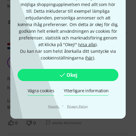
möjliga shoppingupplevelsen med allt som hör
kartongen.
till. Detta inkluderar till exempel lämpliga
erbjudanden, personliga annonser och att
0
0
ANMÄL RECENSION
komma ihåg preferenser. Om detta är okej för dig,
godkänn helt enkelt användningen av cookies för
preferenser, statistik och marknadsföring genom
att klicka på "Okej!" (
visa alla
).
Visa original
Du kan när som helst återkalla ditt samtycke via
cookieinställningarna (
här
).
Vackert, kvalitet, bra ljud
B
BJV1 30.12.2022
Okej
funktion
hantverkskvalitet
Vägra cookies
Ytterligare information
Lätt, välutvecklad, attraktiv och enkel att installera. Den är i
·
klass med dyrare märken.
Finstilt
Privacy Policy
0
0
ANMÄL RECENSION