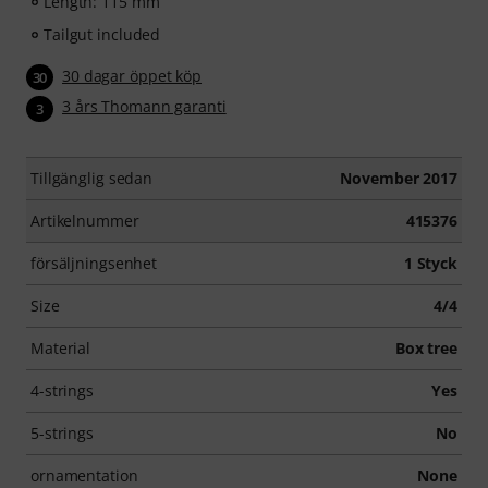
Length: 115 mm
Tailgut included
30 dagar öppet köp
30
3 års Thomann garanti
3
Tillgänglig sedan
November 2017
Artikelnummer
415376
försäljningsenhet
1 Styck
Size
4/4
Material
Box tree
4-strings
Yes
5-strings
No
ornamentation
None