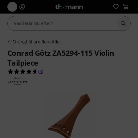
Börja 
Stränghållare fiol/altfiol
Conrad Götz ZA5294-115 Violin
Tailpiece
4.6 av 5 stjärnor från 8 kundbetyg
(
8
)