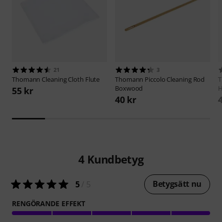
21
3
Thomann
Cleaning Cloth Flute
Thomann
Piccolo Cleaning Rod
Boxwood
H
55 kr
40 kr
4
Kundbetyg
Betygsätt nu
5
/ 5
RENGÖRANDE EFFEKT