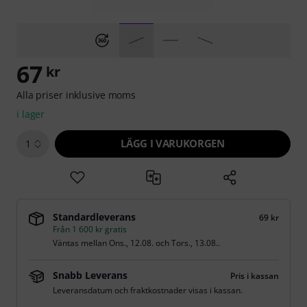
67
kr
Alla priser inklusive moms
i lager
LÄGG I VARUKORGEN
1
Standardleverans
69 kr
Från 1 600 kr gratis
Väntas mellan
Ons., 12.08.
och
Tors., 13.08.
.
Snabb Leverans
Pris i kassan
Leveransdatum och fraktkostnader visas i kassan.