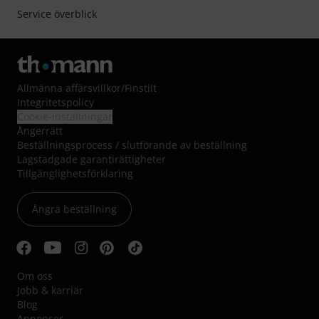
Service överblick
Allmänna affärsvillkor
/
Finstilt
Integritetspolicy
Cookie-inställningar
Ångerrätt
Beställningsprocess / slutförande av beställning
Lagstadgade garantirättigheter
Tillgänglighetsförklaring
Ångra beställning
Om oss
Jobb & karriär
Blog
Annonser