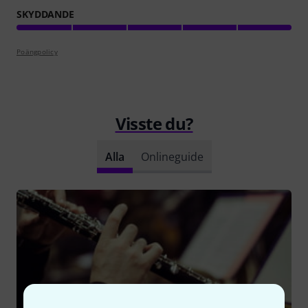
SKYDDANDE
Poängpolicy
Visste du?
Alla
Onlineguide