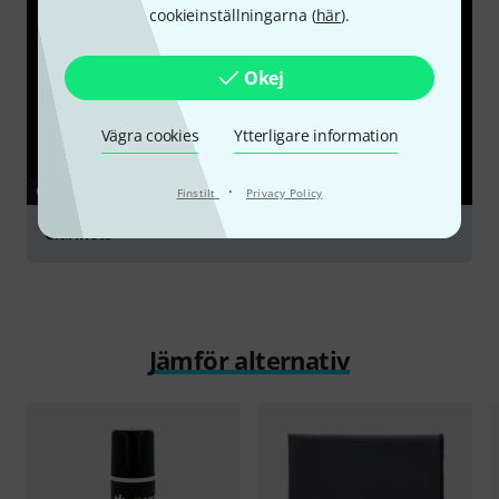
cookieinställningarna (
här
).
Okej
Vägra cookies
Ytterligare information
·
GUIDE
Finstilt
Privacy Policy
Clarinets
Jämför alternativ