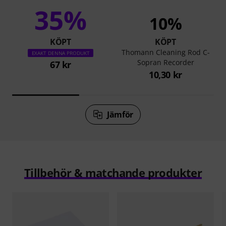
35%
10%
KÖPT
KÖPT
Thomann Cleaning Rod C-
EXAKT DENNA PRODUKT
Sopran Recorder
67 kr
10,30 kr
Jämför
Tillbehör & matchande produkter