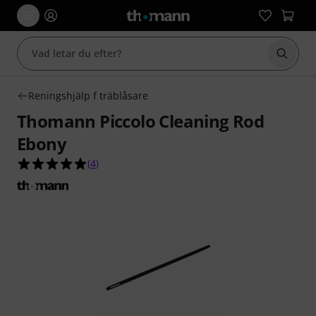
Börja 
Reningshjälp f träblåsare
Thomann Piccolo Cleaning Rod
Ebony
5.0 av 5 stjärnor från 4 kundbetyg
(
4
)