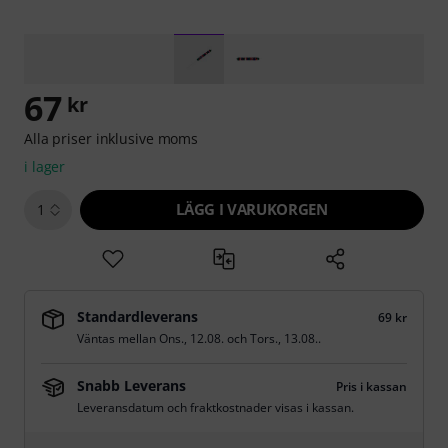
67
kr
Alla priser inklusive moms
i lager
LÄGG I VARUKORGEN
1
Standardleverans
69 kr
Väntas mellan
Ons., 12.08.
och
Tors., 13.08.
.
Snabb Leverans
Pris i kassan
Leveransdatum och fraktkostnader visas i kassan.