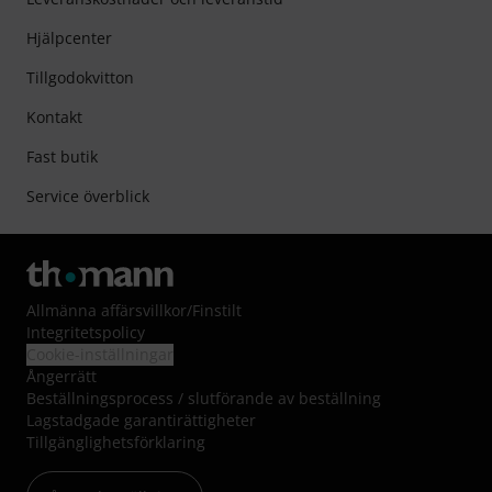
Hjälpcenter
Tillgodokvitton
Kontakt
Fast butik
Service överblick
Allmänna affärsvillkor
/
Finstilt
Integritetspolicy
Cookie-inställningar
Ångerrätt
Beställningsprocess / slutförande av beställning
Lagstadgade garantirättigheter
Tillgänglighetsförklaring