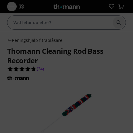
Börja 
Reningshjälp f träblåsare
Thomann Cleaning Rod Bass
Recorder
4.7 av 5 stjärnor från 24 kundbetyg
(
24
)