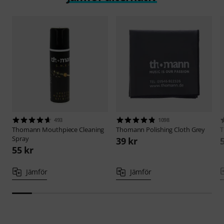
493
1098
Thomann
Mouthpiece Cleaning
Thomann
Polishing Cloth Grey
Spray
39 kr
55 kr
Jämför
Jämför