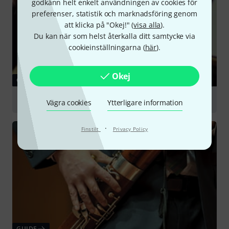
godkänn helt enkelt användningen av cookies för
preferenser, statistik och marknadsföring genom
att klicka på "Okej!" (
visa alla
).
Du kan när som helst återkalla ditt samtycke via
cookieinställningarna (
här
).
Okej
GUIDE
Oboes
Vägra cookies
Ytterligare information
·
Finstilt
Privacy Policy
GUIDE