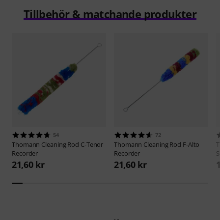
Tillbehör & matchande produkter
54
72
Thomann
Cleaning Rod C-Tenor
Thomann
Cleaning Rod F-Alto
Recorder
Recorder
S
21,60 kr
21,60 kr