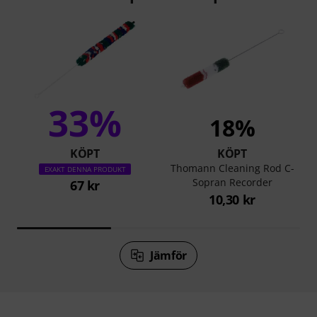
33%
18%
KÖPT
KÖPT
Thomann Cleaning Rod C-
EXAKT DENNA PRODUKT
Sopran Recorder
67 kr
10,30 kr
Jämför