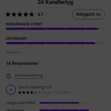
24
Kundbetyg
Betygsätt nu
4.7
/ 5
RENGÖRANDE EFFEKT
SKYDDANDE
Poängpolicy
16
Recensioner
Visa översättning
Good cleaning rod
A
Anonym 12.09.2014
rengörande effekt
skyddande