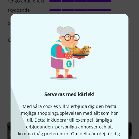
rengörande effekt
skyddande
bought it for my bassoon - works well!
0
0
ANMÄL RECENSION
Läs alla recensioner
Visste du?
Serveras med kärlek!
Med våra cookies vill vi erbjuda dig den bästa
Alla
Onlineguide
möjliga shoppingupplevelsen med allt som hör
till. Detta inkluderar till exempel lämpliga
erbjudanden, personliga annonser och att
komma ihåg preferenser. Om detta är okej för dig,