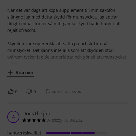
När det var dags att köpa supplement till min saxofon
slängde jag med detta skydd för munstycket. Jag spelar
flitigt i mina studier så mitt gamla skydd hade hunnit bli
rejält ofräscht.
Skydden var superenkla att sätta på och är bra på
munstycket. Det känns inte alls som att skydden stör,
tvärtom tycker jag de underlättar och gör så att munstycket
sitter
Visa mer
0
0
ANMÄL RECENSION
Does the job.
A
A-trizzy 19.04.2021
hantverkskvalitet