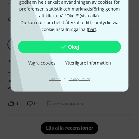
godkänn helt enkelt användningen av cookies för
preferenser, statistik och marknadsföring genom
att klicka på "Okej!" (
visa alla
).
0
0
ANMÄL RECENSION
Du kan när som helst återkalla ditt samtycke via
cookieinställningarna (
här
).
Good price and comfort
H
Okej
henryburner 22.02.2017
hantverkskvalitet
Vägra cookies
Ytterligare information
Good price and they are very comfortable. But I tend to bite
·
Finstilt
Privacy Policy
on the cushions so don't last very long for me. I wish they
were a bit harder (or change my technique).
0
0
ANMÄL RECENSION
Läs alla recensioner