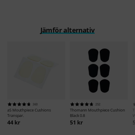
Jämför alternativ
360
252
aS
Mouthpiece Cushions
Thomann
Mouthpiece Cushion
Transpar.
Black 0.8
W
44 kr
51 kr