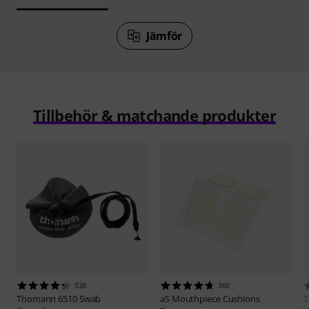
Jämför
Tillbehör & matchande produkter
528
360
Thomann
6510 Swab
aS
Mouthpiece Cushions