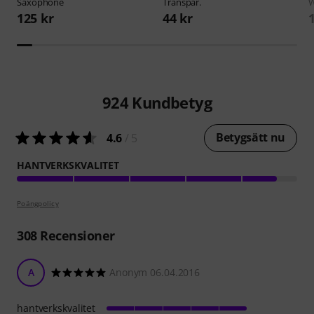
Saxophone
Transpar.
W
125 kr
44 kr
924
Kundbetyg
Betygsätt nu
4.6
/ 5
HANTVERKSKVALITET
Poängpolicy
308
Recensioner
A
Anonym 06.04.2016
hantverkskvalitet