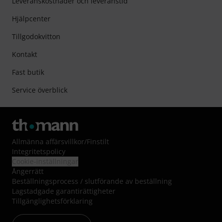
Leveranskostnader och leveranstid
Hjälpcenter
Tillgodokvitton
Kontakt
Fast butik
Service överblick
Allmänna affärsvillkor
/
Finstilt
Integritetspolicy
Cookie-inställningar
Ångerrätt
Beställningsprocess / slutförande av beställning
Lagstadgade garantirättigheter
Tillgänglighetsförklaring