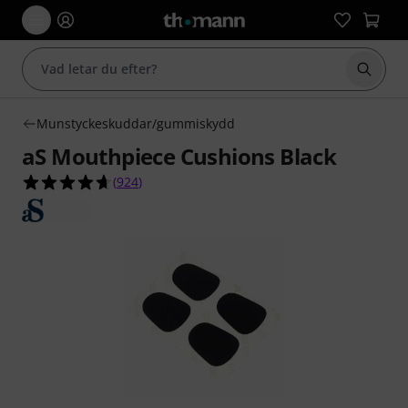
Börja 
Munstyckeskuddar/gummiskydd
aS Mouthpiece Cushions Black
4.6 av 5 stjärnor från 924 kundbetyg
(
924
)