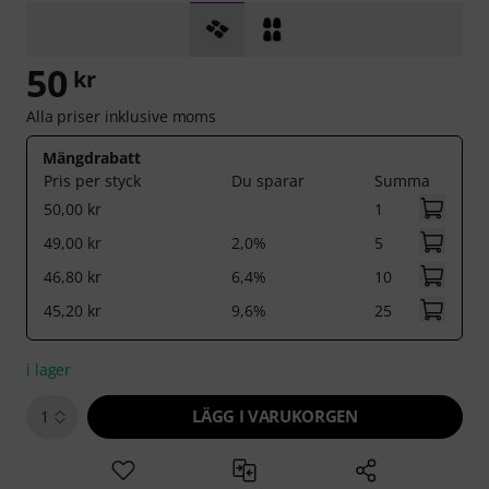
50
kr
Alla priser inklusive moms
Mängdrabatt
Pris per styck
Du sparar
Summa
50,00 kr
1
49,00 kr
2,0%
5
46,80 kr
6,4%
10
45,20 kr
9,6%
25
i lager
LÄGG I VARUKORGEN
1