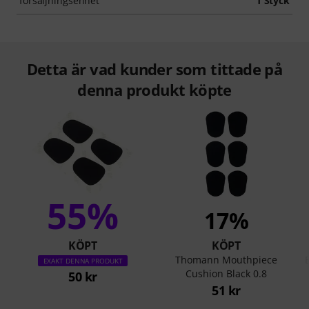
försäljningsenhet
1 Styck
Detta är vad kunder som tittade på
denna produkt köpte
55%
17%
KÖPT
KÖPT
Thomann Mouthpiece
EXAKT DENNA PRODUKT
Cushion Black 0.8
50 kr
51 kr