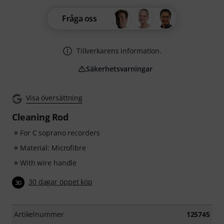
Fråga oss
Tillverkarens information.
Säkerhetsvarningar
Visa översättning
Cleaning Rod
For C soprano recorders
Material: Microfibre
With wire handle
30 dagar öppet köp
30
Artikelnummer
125745