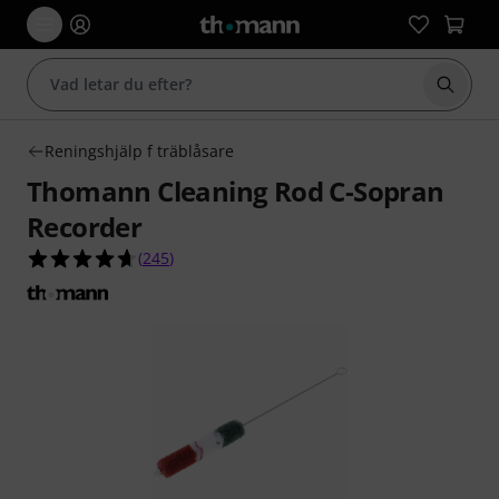
Börja 
Reningshjälp f träblåsare
Thomann Cleaning Rod C-Sopran
Recorder
4.6 av 5 stjärnor från 245 kundbetyg
(
245
)