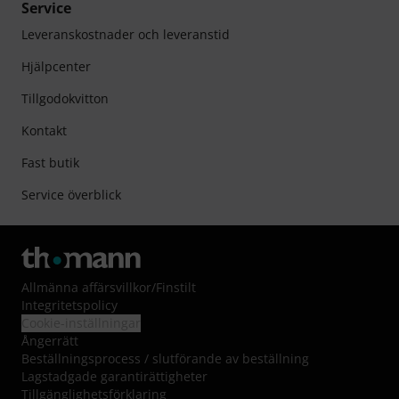
Service
Leveranskostnader och leveranstid
Hjälpcenter
Tillgodokvitton
Kontakt
Fast butik
Service överblick
Allmänna affärsvillkor
/
Finstilt
Integritetspolicy
Cookie-inställningar
Ångerrätt
Beställningsprocess / slutförande av beställning
Lagstadgade garantirättigheter
Tillgänglighetsförklaring