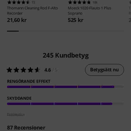
72
106
Thomann
Cleaning Rod F-Alto
Moeck
1020 Flauto 1 Plus
Recorder
Soprano
R
21,60 kr
525 kr
245
Kundbetyg
Betygsätt nu
4.6
/ 5
RENGÖRANDE EFFEKT
SKYDDANDE
Poängpolicy
87
Recensioner