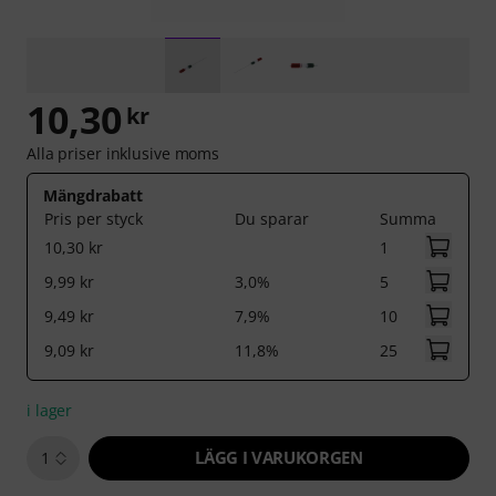
10,30
kr
Alla priser inklusive moms
Mängdrabatt
Pris per styck
Du sparar
Summa
10,30 kr
1
9,99 kr
3,0%
5
9,49 kr
7,9%
10
9,09 kr
11,8%
25
i lager
LÄGG I VARUKORGEN
1