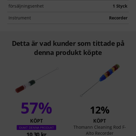
försäljningsenhet
1 Styck
Instrument
Recorder
Detta är vad kunder som tittade på
denna produkt köpte
57%
12%
KÖPT
KÖPT
Thomann Cleaning Rod F-
EXAKT DENNA PRODUKT
Alto Recorder
10,30 kr