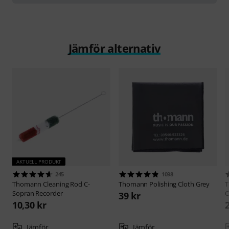
Jämför alternativ
AKTUELL PRODUKT
245
1098
Thomann
Cleaning Rod C-
Thomann
Polishing Cloth Grey
Sopran Recorder
C
39 kr
10,30 kr
Jämför
Jämför