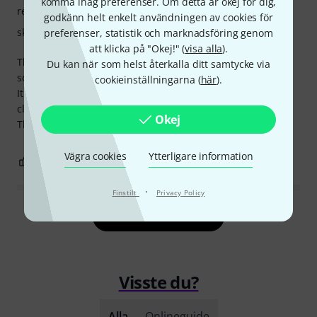
komma ihåg preferenser. Om detta är okej för dig,
rengörande effekt
godkänn helt enkelt användningen av cookies för
skyddande
preferenser, statistik och marknadsföring genom
att klicka på "Okej!" (
visa alla
).
The Thomann Cleaning Rod C-Sopran Recorder is a great
Du kan när som helst återkalla ditt samtycke via
solid, durable and effective cleaning Rod.
cookieinställningarna (
här
).
It has a diameter of 2cm (uncompressed) and i use it to
clean tubes bigger than 1cm.
Okej
This is a great Cleaning Rod specialy for Pennywhistles.
Vägra cookies
Ytterligare information
0
0
ANMÄL RECENSION
·
Finstilt
Privacy Policy
Läs alla recensioner
Visste du?
Alla
Onlineguide