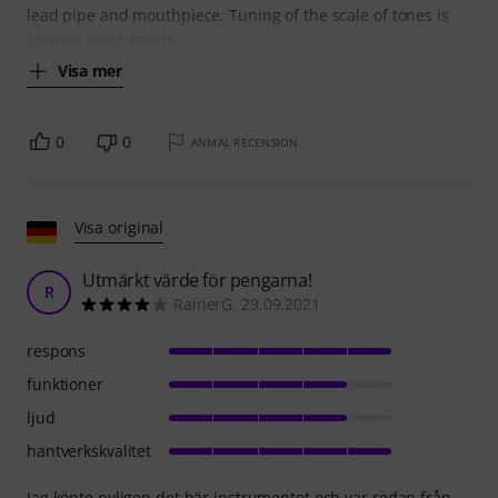
lead pipe and mouthpiece. Tuning of the scale of tones is
relative good, much
Visa mer
0
0
ANMÄL RECENSION
Visa original
Utmärkt värde för pengarna!
R
RainerG. 29.09.2021
respons
funktioner
ljud
hantverkskvalitet
Jag köpte nyligen det här instrumentet och var redan från