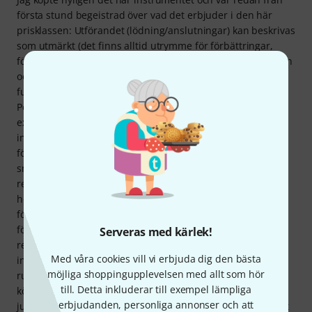
första stund begeistrad över vad det erbjuder i den här
prisklassen: Utförandet (lödning/anslutningar) kan beskrivas
som utmärkt (det finns alltid utrymme för förbättringar,
förstås, men då måste man fundera djupare). Ventilspjällen
och huvudstämningsspjället är mycket välmonterade och
fungerar lika smidigt som på ett toppmodernt instrument!
Perinet-ventilerna själva är ganska välgjorda och passar
exakt; skruvlocken är också mycket välgjorda och fastnar
inte när man skruvar in eller ut dem. Det kommer
förmodligen att ta ett tag innan ventilerna själva går helt
smidigt och fritt (inkörningsperiod), men med regelbunden
rengöring (för att ta bort slipdamm) och omoljning med
högkvalitativ/fin Perinet-olja kommer detta säkerligen att
förbättras med tiden. Responsen och intonationen är
förvånansvärt bra för den här prisklassen! En tydlig
Serveras med kärlek!
rekommendation för alla som vill äga detta "exotiska"
Med våra cookies vill vi erbjuda dig den bästa
instrument som ett andra eller tredje instrument utan att
möjliga shoppingupplevelsen med allt som hör
ruinera sig. Uppdatering februari 2022: Ventilerna har nu
till. Detta inkluderar till exempel lämpliga
körts in och fungerar perfekt och snabbt. Jag har därför
erbjudanden, personliga annonser och att
justerat mitt betyg för "utförande" uppåt. Slutsats: Utmärkt