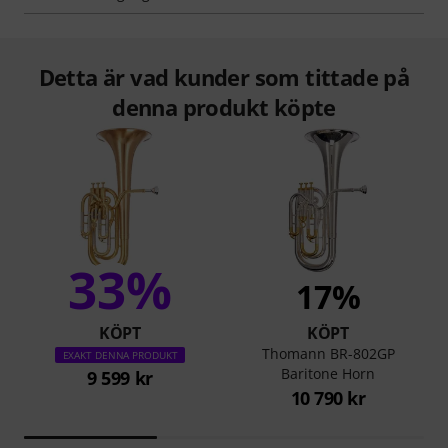
Detta är vad kunder som tittade på
denna produkt köpte
33%
17%
KÖPT
KÖPT
Thomann BR-802GP
EXAKT DENNA PRODUKT
Baritone Horn
9 599 kr
10 790 kr