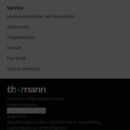
Service
Leveranskostnader och leveranstid
Hjälpcenter
Tillgodokvitton
Kontakt
Fast butik
Service överblick
Allmänna affärsvillkor
/
Finstilt
Integritetspolicy
Cookie-inställningar
Ångerrätt
Beställningsprocess / slutförande av beställning
Lagstadgade garantirättigheter