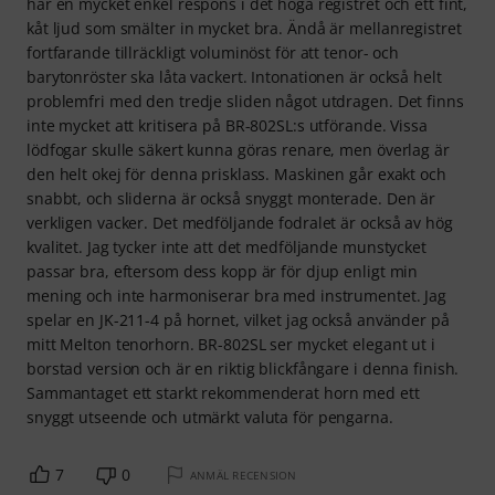
har en mycket enkel respons i det höga registret och ett fint,
kåt ljud som smälter in mycket bra. Ändå är mellanregistret
fortfarande tillräckligt voluminöst för att tenor- och
barytonröster ska låta vackert. Intonationen är också helt
problemfri med den tredje sliden något utdragen. Det finns
inte mycket att kritisera på BR-802SL:s utförande. Vissa
lödfogar skulle säkert kunna göras renare, men överlag är
den helt okej för denna prisklass. Maskinen går exakt och
snabbt, och sliderna är också snyggt monterade. Den är
verkligen vacker. Det medföljande fodralet är också av hög
kvalitet. Jag tycker inte att det medföljande munstycket
passar bra, eftersom dess kopp är för djup enligt min
mening och inte harmoniserar bra med instrumentet. Jag
spelar en JK-211-4 på hornet, vilket jag också använder på
mitt Melton tenorhorn. BR-802SL ser mycket elegant ut i
borstad version och är en riktig blickfångare i denna finish.
Sammantaget ett starkt rekommenderat horn med ett
snyggt utseende och utmärkt valuta för pengarna.
7
0
ANMÄL RECENSION