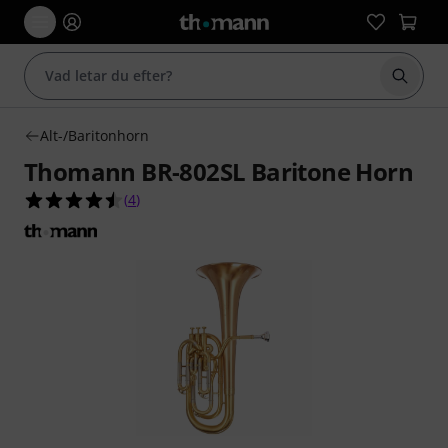
Börja 
Alt-/Baritonhorn
Thomann BR-802SL Baritone Horn
4.5 av 5 stjärnor från 4 kundbetyg
(
4
)