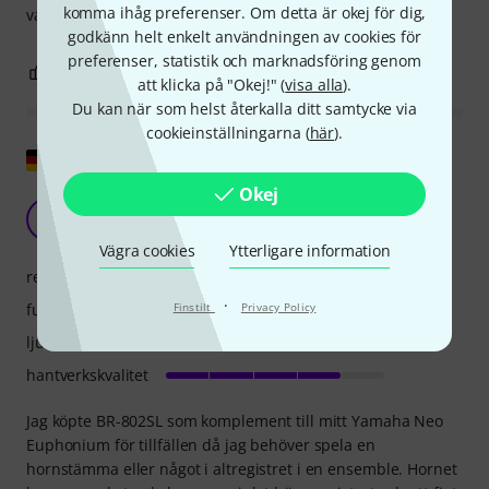
komma ihåg preferenser. Om detta är okej för dig,
valuta för pengarna!
godkänn helt enkelt användningen av cookies för
preferenser, statistik och marknadsföring genom
1
0
ANMÄL RECENSION
att klicka på "Okej!" (
visa alla
).
Du kan när som helst återkalla ditt samtycke via
cookieinställningarna (
här
).
Visa original
Okej
Fint horn för mellan- och diskantregistret
BA
Bertram aus B. 14.12.2018
Vägra cookies
Ytterligare information
respons
·
funktioner
Finstilt
Privacy Policy
ljud
hantverkskvalitet
Jag köpte BR-802SL som komplement till mitt Yamaha Neo
Euphonium för tillfällen då jag behöver spela en
hornstämma eller något i altregistret i en ensemble. Hornet