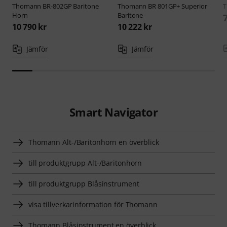
Thomann
BR-802GP Baritone
Thomann
BR 801GP+ Superior
Horn
Baritone
10 790 kr
10 222 kr
Jämför
Jämför
Smart Navigator
Thomann Alt-/Baritonhorn en överblick
till produktgrupp Alt-/Baritonhorn
till produktgrupp Blåsinstrument
visa tillverkarinformation för Thomann
Thomann Blåsinstrument en överblick