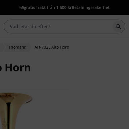
gratis frakt från 1 600 kr
Betalningssäkerhet
Börj
n
Thomann
AH-702L Alto Horn
o Horn