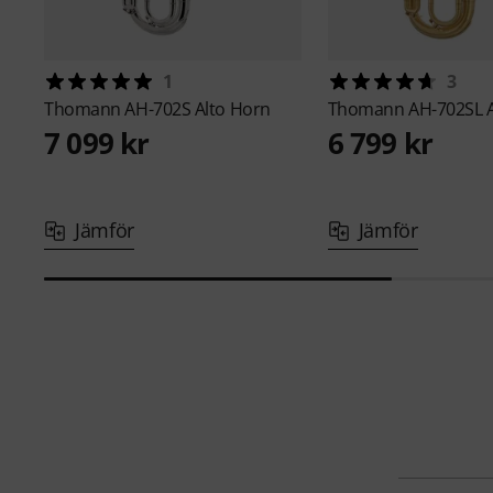
1
3
Thomann
AH-702S Alto Horn
Thomann
AH-702SL 
7 099 kr
6 799 kr
Jämför
Jämför