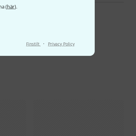
na (
här
).
·
Finstilt
Privacy Policy