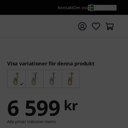
Kontakt
Om oss
SV / KR
a sökningen med söktermen {searchTerm}
Visa variationer för denna produkt
6 599
kr
Alla priser inklusive moms