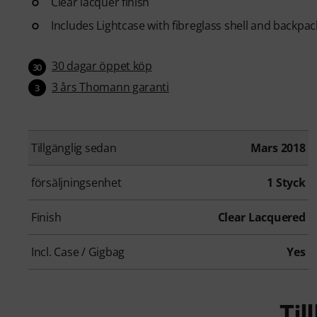
Clear lacquer finish
Includes Lightcase with fibreglass shell and backpac
30 dagar öppet köp
30
3 års Thomann garanti
3
Tillgänglig sedan
Mars 2018
försäljningsenhet
1 Styck
Finish
Clear Lacquered
Incl. Case / Gigbag
Yes
Ti