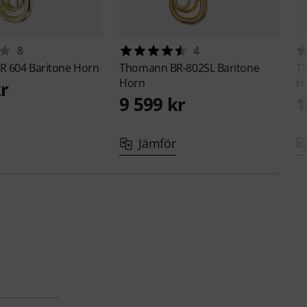
8
4
R 604 Baritone Horn
Thomann
BR-802SL Baritone
T
Horn
H
kr
9 599 kr
1
Jämför