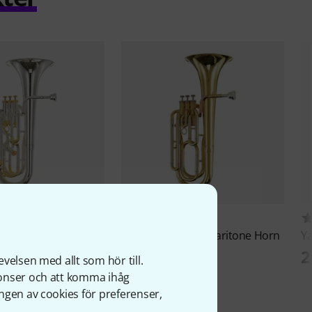
10
40
R 801GP Superior
Thomann
BR 603 Baritone Horn
Y
n
5 099 kr
2
velsen med allt som hör till.
kr
nonser och att komma ihåg
ngen av cookies för preferenser,