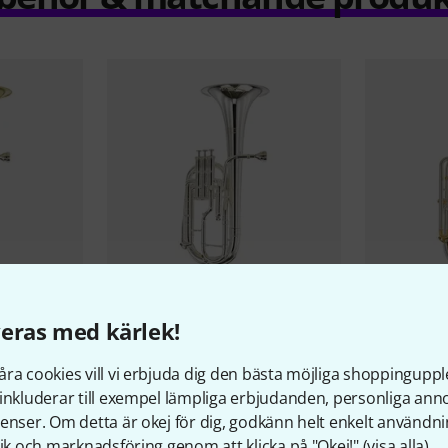
14
eras med kärlek!
lto Horn
Thomann
AH 403 S Alto Horn
Thomann
B
Baritonhor
4 499 kr
ra cookies vill vi erbjuda dig den bästa möjliga shoppingupple
9 099 
inkluderar till exempel lämpliga erbjudanden, personliga an
enser. Om detta är okej för dig, godkänn helt enkelt användni
tik och marknadsföring genom att klicka på "Okej!" (
visa alla
).