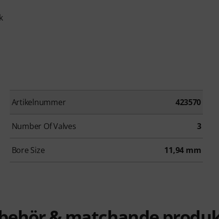
k
Artikelnummer
423570
Number Of Valves
3
Bore Size
11,94 mm
llbehör & matchande produk