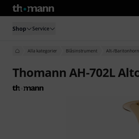
Shop
Service
Alla kategorier
Blåsinstrument
Alt-/Baritonhor
Thomann AH-702L Alt