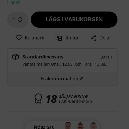
i lager
LÄGG I VARUKORGEN
1
Bokmärk
Jämför
Dela
Standardleverans
gratis
Väntas mellan
Ons., 12.08.
och
Tors., 13.08.
.
Fraktinformation
18
SÄLJRANKING
i Alt-/Baritonhorn
Fråga oss