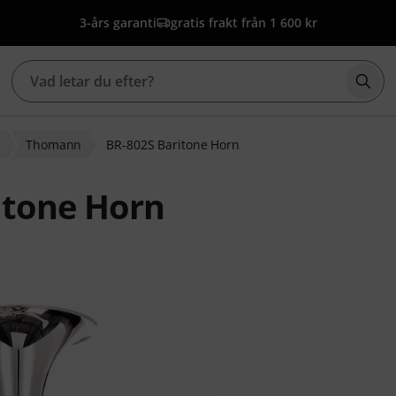
3-års garanti
gratis frakt från 1 600 kr
Börj
n
Thomann
BR-802S Baritone Horn
itone Horn