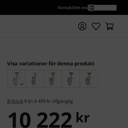
Kontakt
Om oss
SV / KR
a sökningen med söktermen {searchTerm}
Visa variationer för denna produkt
B-Stock
från 8 499 kr tillgänglig
10 222
kr