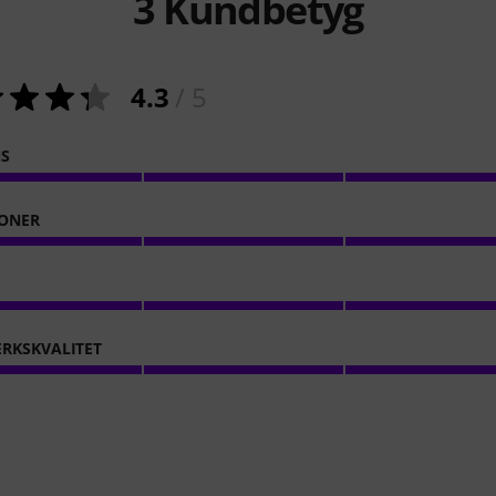
3
Kundbetyg
4.3
/ 5
NS
ONER
RKSKVALITET