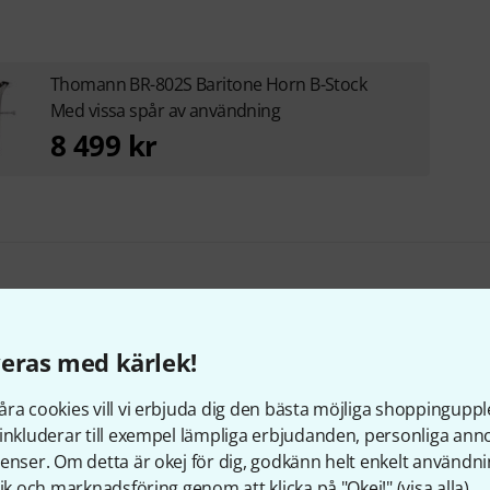
Thomann BR-802S Baritone Horn B-Stock
Med vissa spår av användning
8 499 kr
llbehör & matchande produk
eras med kärlek!
ra cookies vill vi erbjuda dig den bästa möjliga shoppingupple
inkluderar till exempel lämpliga erbjudanden, personliga an
enser. Om detta är okej för dig, godkänn helt enkelt användni
tik och marknadsföring genom att klicka på "Okej!" (
visa alla
).