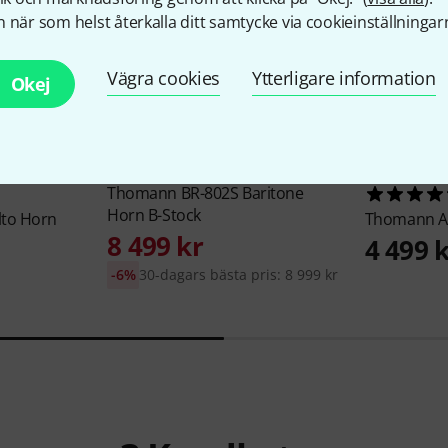
 när som helst återkalla ditt samtycke via cookieinställningar
Vägra cookies
Ytterligare information
Okej
Thomann
BR-802S Baritone
Horn B-Stock
lto Horn
Thomann
A
8 499 kr
4 499 
-6%
30-dagars bästa pris: 8 999 kr