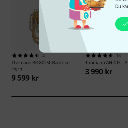
Du kan
4
18
Thomann
BR-802SL Baritone
Thomann
AH 403 L A
Horn
3 990 kr
9 599 kr