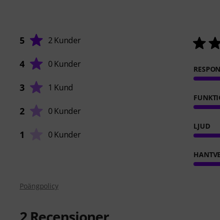
5
2 Kunder
4
0 Kunder
RESPO
3
1 Kund
FUNKTI
2
0 Kunder
LJUD
1
0 Kunder
HANTVE
Poängpolicy
2
Recensioner