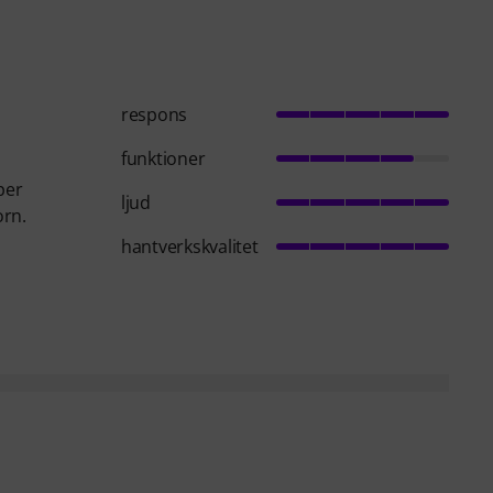
respons
funktioner
per
ljud
orn.
hantverkskvalitet