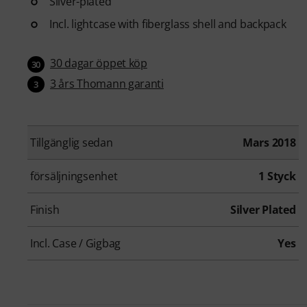
Silver-plated
Incl. lightcase with fiberglass shell and backpack
30 dagar öppet köp
30
3 års Thomann garanti
3
Tillgänglig sedan
Mars 2018
försäljningsenhet
1 Styck
Finish
Silver Plated
Incl. Case / Gigbag
Yes