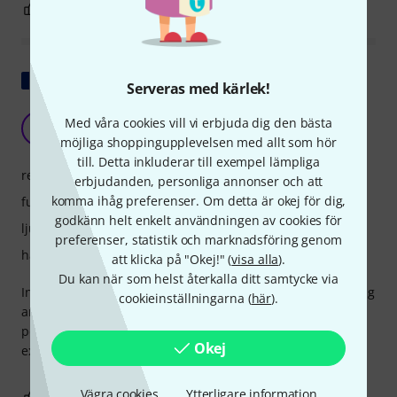
1
0
ANMÄL RECENSION
Visa original
Serveras med kärlek!
Utmärkt althorn!
Med våra cookies vill vi erbjuda dig den bästa
TP
twin peaks 15.11.2018
möjliga shoppingupplevelsen med allt som hör
till. Detta inkluderar till exempel lämpliga
respons
erbjudanden, personliga annonser och att
komma ihåg preferenser. Om detta är okej för dig,
funktioner
godkänn helt enkelt användningen av cookies för
ljud
preferenser, statistik och marknadsföring genom
hantverkskvalitet
att klicka på "Okej!" (
visa alla
).
Du kan när som helst återkalla ditt samtycke via
Instrument med ett mjukt ljud, lätt att avge, uttrycksfullt. Jag
cookieinställningarna (
här
).
använder den i trio med flöjt och oboe. Integrationen är
perfekt och fantastiskt effektiv. Värdet för pengarna är
Okej
exceptionellt...
Vägra cookies
Ytterligare information
0
0
ANMÄL RECENSION