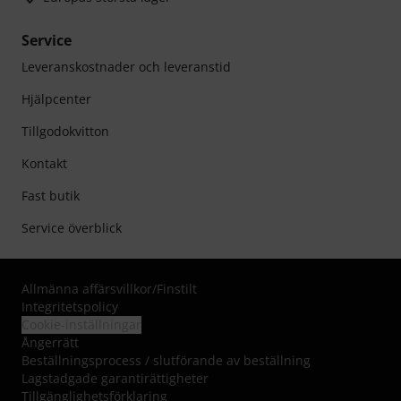
Service
Leveranskostnader och leveranstid
Hjälpcenter
Tillgodokvitton
Kontakt
Fast butik
Service överblick
Allmänna affärsvillkor
/
Finstilt
Integritetspolicy
Cookie-inställningar
Ångerrätt
Beställningsprocess / slutförande av beställning
Lagstadgade garantirättigheter
Tillgänglighetsförklaring