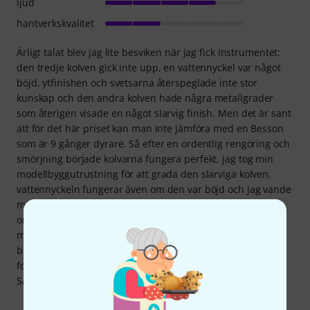
ljud
hantverkskvalitet
Ärligt talat blev jag lite besviken när jag fick instrumentet:
den tredje kolven gick inte upp, en vattennyckel var något
böjd, ytfinishen och svetsarna återspeglade inte stor
kunskap och den andra kolven hade några metallgrader
som återigen visade en något slarvig finish. Men det är sant
att för det här priset kan man inte jämföra med en Besson
som är 9 gånger dyrare. Så efter en ordentlig rengöring och
smörjning började kolvarna fungera perfekt, jag tog min
modellbyggutrustning för att grada den slarviga kolven,
vattennyckeln fungerar även om den var böjd och jag vande
mig vid finishen. Instrumentet fungerar perfekt och även
om jag som trumpetist inte har erfarenheten att jämföra
med andra Alto-instrument, tycker jag att ljudet är mycket
behagligt. Dessutom levereras instrumentet i ett välgjort
fodral och med ett helt acceptabelt munstycke.
Sammanfattningsvis är jag mycket nöjd med mitt köp.