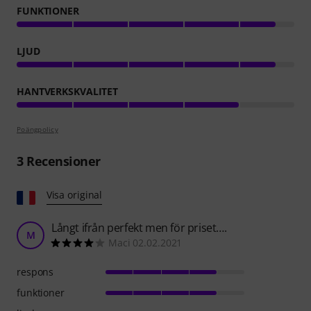
FUNKTIONER
LJUD
HANTVERKSKVALITET
Poängpolicy
3
Recensioner
Visa original
Långt ifrån perfekt men för priset….
M
Maci 02.02.2021
respons
funktioner