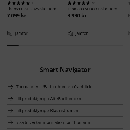
1
18
Thomann
AH-702S Alto Horn
Thomann
AH 403 L Alto Horn
7 099 kr
3 990 kr
Jämför
Jämför
Smart Navigator
Thomann Alt-/Baritonhorn en överblick
till produktgrupp Alt-/Baritonhorn
till produktgrupp Blåsinstrument
visa tillverkarinformation för Thomann