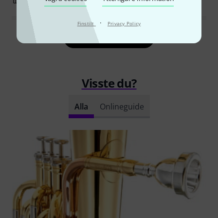
·
Finstilt
Privacy Policy
Läs alla recensioner
Visste du?
Alla
Onlineguide