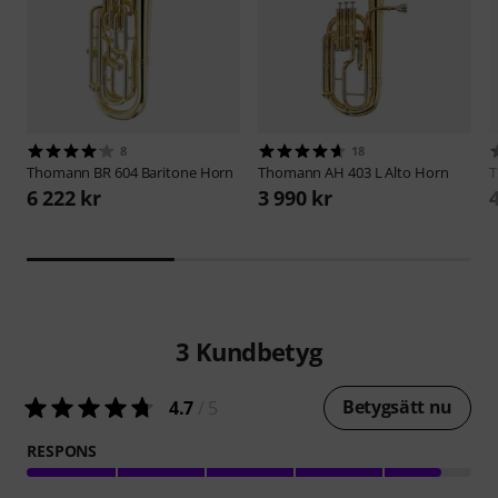
8
18
Thomann
BR 604 Baritone Horn
Thomann
AH 403 L Alto Horn
6 222 kr
3 990 kr
3
Kundbetyg
Betygsätt nu
4.7
/ 5
RESPONS