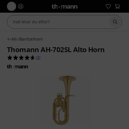
Börja 
Alt-/Baritonhorn
Thomann AH-702SL Alto Horn
4.7 av 5 stjärnor från 3 kundbetyg
(
3
)