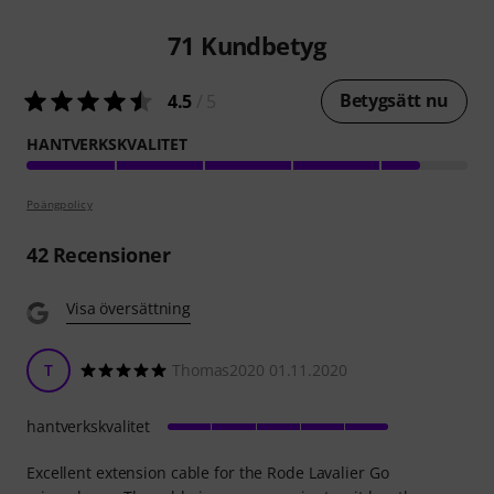
71
Kundbetyg
Betygsätt nu
4.5
/ 5
HANTVERKSKVALITET
Poängpolicy
42
Recensioner
Visa översättning
T
Thomas2020 01.11.2020
hantverkskvalitet
Excellent extension cable for the Rode Lavalier Go