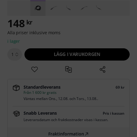
148
kr
Alla priser inklusive moms
i lager
LÄGG I VARUKORGEN
1
Standardleverans
69 kr
Från 1 600 kr gratis
Väntas mellan
Ons., 12.08.
och
Tors., 13.08.
.
Snabb Leverans
Pris i kassan
Leveransdatum och fraktkostnader visas i kassan.
Fraktinformation