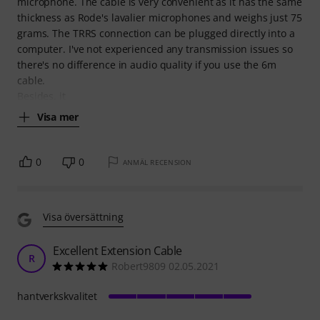
microphone. The cable is very convenient as it has the same
thickness as Rode's lavalier microphones and weighs just 75
grams. The TRRS connection can be plugged directly into a
computer. I've not experienced any transmission issues so
there's no difference in audio quality if you use the 6m
cable.
Besides, it
Visa mer
0
0
ANMÄL RECENSION
Visa översättning
Excellent Extension Cable
R
Robert9809 02.05.2021
hantverkskvalitet