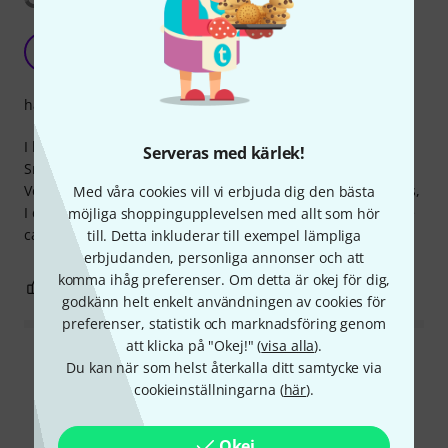
Convenient
C
Cebr 18.03.2019
hantverkskvalitet
I bought this extension at the same time as my Rode
Serveras med kärlek!
SmartLav + microphone. I highly recommend this article.
Very practical for the outside. despite its length of 6 meters,
Med våra cookies vill vi erbjuda dig den bästa
I do not lose in sound quality. The only drawback, I find the
möjliga shoppingupplevelsen med allt som hör
cable a bit thin.
till. Detta inkluderar till exempel lämpliga
erbjudanden, personliga annonser och att
komma ihåg preferenser. Om detta är okej för dig,
0
0
ANMÄL RECENSION
godkänn helt enkelt användningen av cookies för
preferenser, statistik och marknadsföring genom
att klicka på "Okej!" (
visa alla
).
Läs alla recensioner
Du kan när som helst återkalla ditt samtycke via
cookieinställningarna (
här
).
Okej