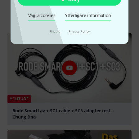
Visste du?
Vägra cookies
Ytterligare information
Alla
videos
·
Finstilt
Privacy Policy
YOUTUBE
Rode SmartLav + SC1 cable + SC3 adapter test -
Chung Dha
Spela