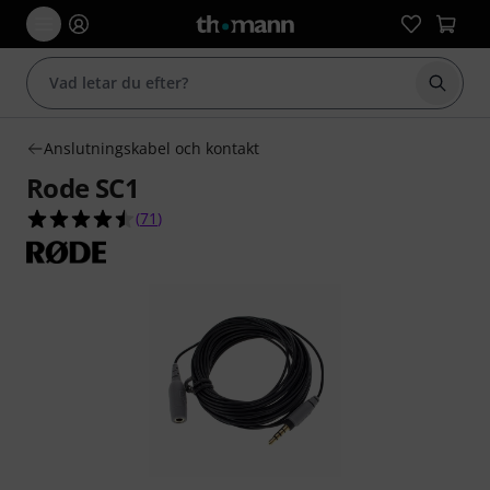
Börja 
Anslutningskabel och kontakt
Rode SC1
4.5 av 5 stjärnor från 71 kundbetyg
(
71
)