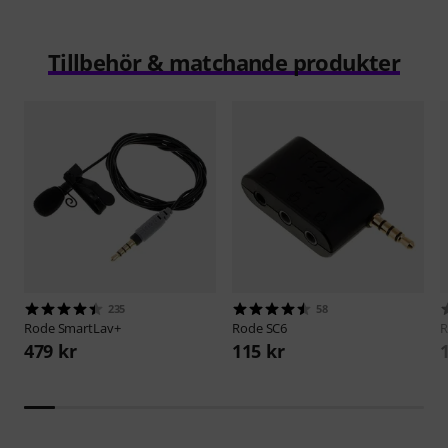
Tillbehör & matchande produkter
235
58
Rode
SmartLav+
Rode
SC6
479 kr
115 kr