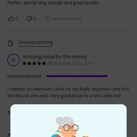
Perfect, plenty long enough and great quality.
0
0
ANMÄL RECENSION
Visa översättning
Amazing value for the money
D
DrUninstall 01.02.2019
hantverkskvalitet
I needed an extension cable for my Rode Smartlav+ and this
did the job very well. Very good price for a 6m cable too!
0
0
ANMÄL RECENSION
Visa översättning