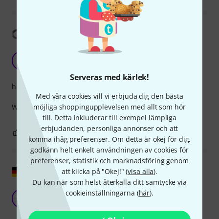
Visa översättning
Prtfect
P
Przemek.K 26.06.2022
Serveras med kärlek!
hantverkskvalitet
Med våra cookies vill vi erbjuda dig den bästa
möjliga shoppingupplevelsen med allt som hör
Work perfect with my iphone and rodecaster pro II
till. Detta inkluderar till exempel lämpliga
erbjudanden, personliga annonser och att
0
0
ANMÄL RECENSION
komma ihåg preferenser. Om detta är okej för dig,
godkänn helt enkelt användningen av cookies för
preferenser, statistik och marknadsföring genom
Visa original
att klicka på "Okej!" (
visa alla
).
Du kan när som helst återkalla ditt samtycke via
Det bättre alternativet till SC15
cookieinställningarna (
här
).
S
StefHan 28.06.2021