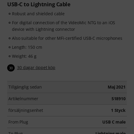
USB-C to Lightning Cable
Robust and shielded cable
For digital connection of the VideoMic NTG to an iOS
device with Lightning connector
Also suitable for other MFi-certified USB-C microphones
Length: 150 cm
Weight: 46 g
30 dagar öppet köp
30
Tillgänglig sedan
Maj 2021
Artikelnummer
518910
försäljningsenhet
1 Styck
From Plug
USB C male
To Plug
Lightning male