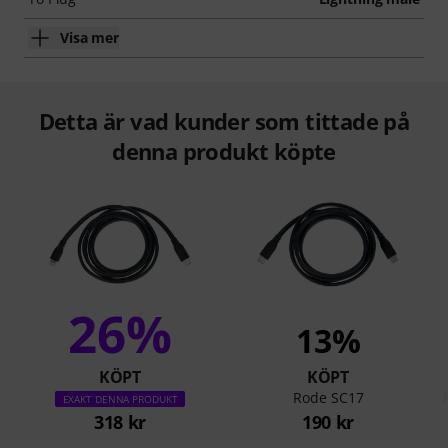
Visa mer
Detta är vad kunder som tittade på
denna produkt köpte
26%
13%
KÖPT
KÖPT
Rode SC17
EXAKT DENNA PRODUKT
318 kr
190 kr