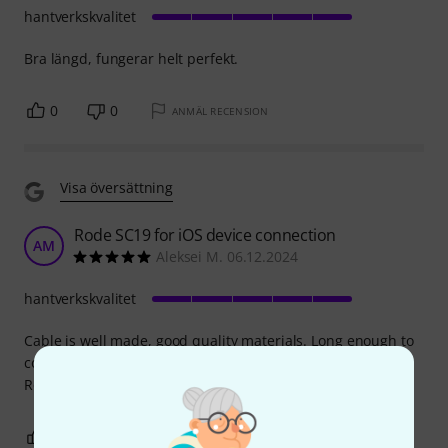
hantverkskvalitet
Bra längd, fungerar helt perfekt.
0
0
ANMÄL RECENSION
Visa översättning
Rode SC19 for iOS device connection
AM
Aleksei M. 06.12.2024
hantverkskvalitet
Cable is well made, good quality materials. Long enough to
connect to the phone if used on a distance. Very satisfied.
Recommend.
0
0
ANMÄL RECENSION