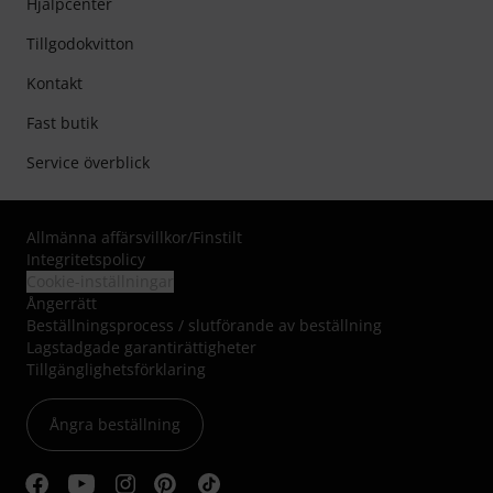
Hjälpcenter
Tillgodokvitton
Kontakt
Fast butik
Service överblick
Allmänna affärsvillkor
/
Finstilt
Integritetspolicy
Cookie-inställningar
Ångerrätt
Beställningsprocess / slutförande av beställning
Lagstadgade garantirättigheter
Tillgänglighetsförklaring
Ångra beställning