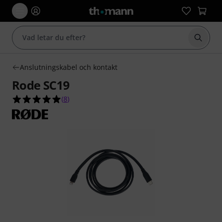
Börja 
Anslutningskabel och kontakt
Rode SC19
4.9 av 5 stjärnor från 8 kundbetyg
(
8
)