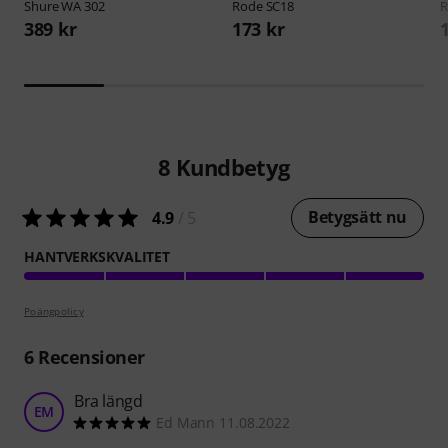
Shure
WA 302
Rode
SC18
389 kr
173 kr
8
Kundbetyg
Betygsätt nu
4.9
/ 5
HANTVERKSKVALITET
Poängpolicy
6
Recensioner
Bra längd
EM
Ed Mann 11.08.2022