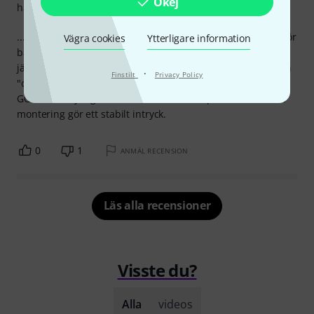
Okej
hantverkskvalitet
...för den kostar bara lite mer, men är 150cm lång istället för
Vägra cookies
Ytterligare information
bara 30cm! Båda känns förstås som att de är för dyra ;-) En
jättebra lösning om du filmar med din iPhone och spelar in
·
Finstilt
Privacy Policy
"officiellt" ljud med Rode Wireless GO eller Rode Wireless
GO II - utan ljudgränssnitt eller extra adaptrar. Kablar och
montering gör ett stabilt intryck.
0
1
ANMÄL RECENSION
Läs alla recensioner
Visste du?
Alla
videos