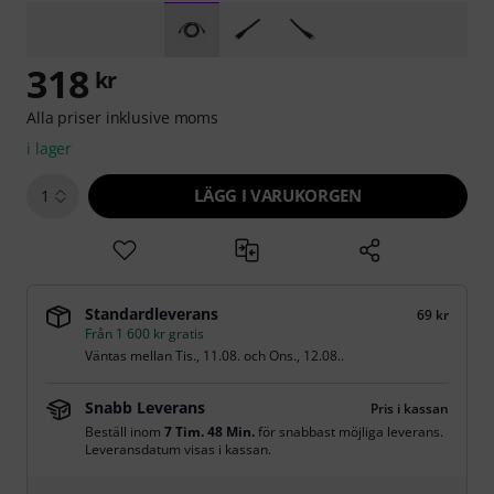
318
kr
Alla priser inklusive moms
i lager
LÄGG I VARUKORGEN
1
Standardleverans
69 kr
Från 1 600 kr gratis
Väntas mellan
Tis., 11.08.
och
Ons., 12.08.
.
Snabb Leverans
Pris i kassan
Beställ inom
7 Tim. 48 Min.
för snabbast möjliga leverans.
Leveransdatum visas i kassan.