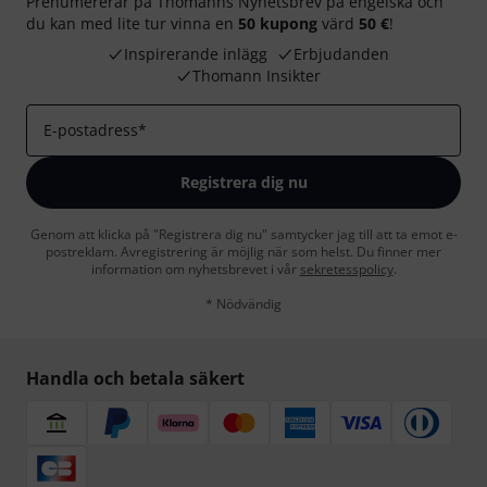
Prenumererar på Thomanns Nyhetsbrev på engelska och
du kan med lite tur vinna en
50 kupong
värd
50 €
!
Inspirerande inlägg
Erbjudanden
Thomann Insikter
E-postadress
*
Registrera dig nu
Genom att klicka på "Registrera dig nu" samtycker jag till att ta emot e-
postreklam. Avregistrering är möjlig när som helst. Du finner mer
information om nyhetsbrevet i vår
sekretesspolicy
.
* Nödvändig
Handla och betala säkert