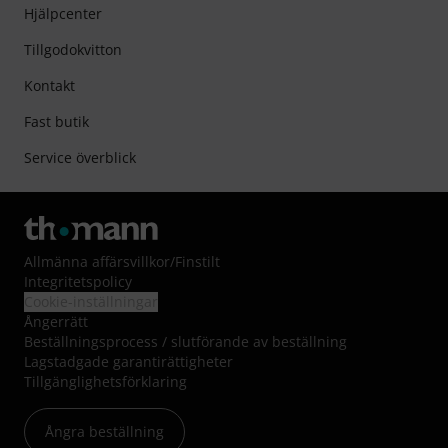
Hjälpcenter
Tillgodokvitton
Kontakt
Fast butik
Service överblick
Allmänna affärsvillkor
/
Finstilt
Integritetspolicy
Cookie-inställningar
Ångerrätt
Beställningsprocess / slutförande av beställning
Lagstadgade garantirättigheter
Tillgänglighetsförklaring
Ångra beställning