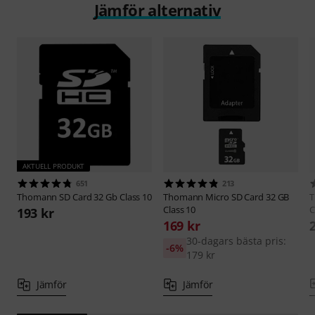
Jämför alternativ
AKTUELL PRODUKT
651
213
Thomann
SD Card 32 Gb Class 10
Thomann
Micro SD Card 32 GB
Class 10
C
193 kr
169 kr
30-dagars bästa pris:
-6%
179 kr
Jämför
Jämför