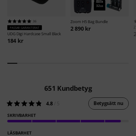
36
Zoom
H5 Bag Bundle
2 890 kr
PASSAR GARANTERAT
UDG
Digi Hardcase Small Black
184 kr
651
Kundbetyg
Betygsätt nu
4.8
/ 5
SKRIVBARHET
LÄSBARHET