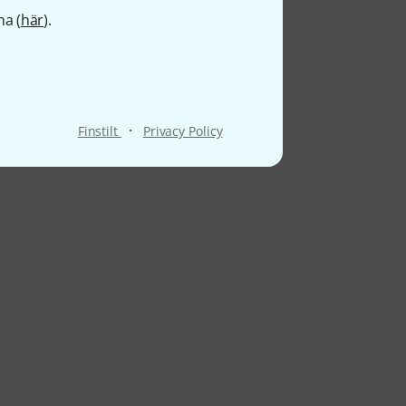
na (
här
).
·
Finstilt
Privacy Policy