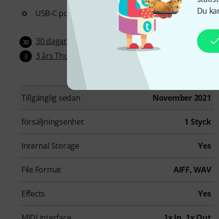
Du kan
USB-C port for USB audio and MIDI
30 dagar öppet köp
30
3 års Thomann garanti
3
Tillgänglig sedan
November 2021
försäljningsenhet
1 Styck
Internal Storage
Yes
File Format
AIFF, WAV
Effects
Yes
MIDI interface
1x In, 1x Out