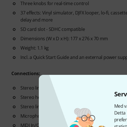
Three knobs for real-time control
37 effects: Vinyl simulator, DJFX looper, lo-fi, casse
delay and more
SD card slot - SDHC compatible
Dimensions (W x D x H): 177 x 276 x 70 mm
Weight: 1.1 kg
Incl. a Quick Start Guide and an external power sup
Connections:
Stereo line output: 2 x 6.3 mm jack
Serv
Stereo headphone output: 6.3 mm and 3.5 mm jack
Med vå
Stereo line input: 6.3 mm jack
Detta 
Microphone/guitar input: 6.3 mm jack
prefer
MIDI In/Out: 2x 3.5 mm jack
statis