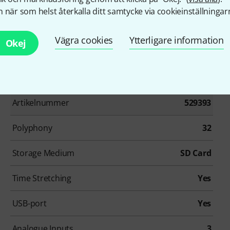
 när som helst återkalla ditt samtycke via cookieinställningar
Vägra cookies
Ytterligare information
Okej
Artikelnummer
529393
Polyphony
32
Storage Medium
SD Card
Time Stretching
Yes
USB-port
Yes
Analogue Inputs
3