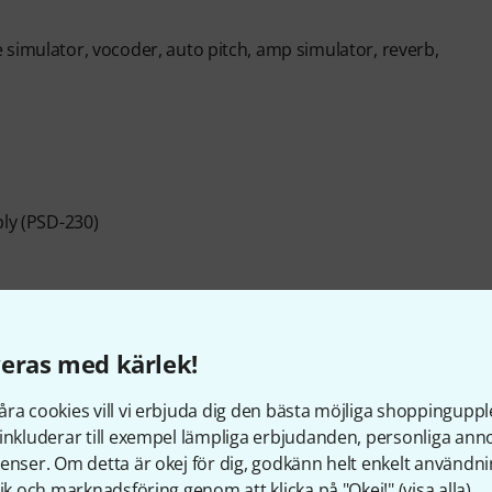
tte simulator, vocoder, auto pitch, amp simulator, reverb,
ply (PSD-230)
eras med kärlek!
ra cookies vill vi erbjuda dig den bästa möjliga shoppingupple
inkluderar till exempel lämpliga erbjudanden, personliga an
enser. Om detta är okej för dig, godkänn helt enkelt användni
tik och marknadsföring genom att klicka på "Okej!" (
visa alla
).