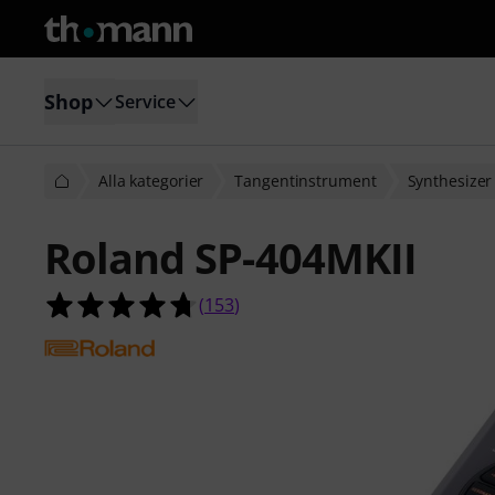
Shop
Service
Alla kategorier
Tangentinstrument
Synthesizer
Roland SP-404MKII
4.7 av 5 stjärnor från 153 kundbety
(
153
)