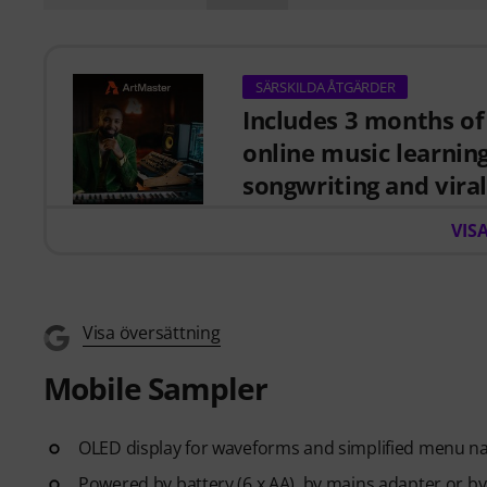
SÄRSKILDA ÅTGÄRDER
Includes 3 months of
online music learnin
songwriting and viral
When you purchase this studio
VIS
EUR 59, valid from 15.07. to 14
courses focused on modern pro
creative workflows and conten
Visa översättning
ArtMaster.com – your e-learnin
as Sam Pounds (Chris Brown, Dr
Mobile Sampler
Timberlake), and Chris Kasych (
video lessons designed for pr
OLED display for waveforms and simplified menu na
production, mixing fundamenta
skills for turning ideas into re
Powered by battery (6 x AA), by mains adapter or b