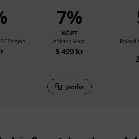
%
7%
KÖPT
MPC Sample
Ableton Move
Roland 
r
5 499 kr
Jämför