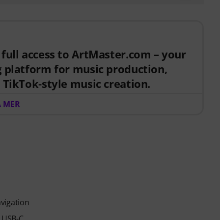
 full access to ArtMaster.com – your
g platform for music production,
 TikTok-style music creation.
 product, you receive a free 3-month voucher worth
A MER
.10.2026, giving you full access to premium online
duction techniques, beat-making, vocal editing,
t-ready sound design.
g partner created with industry professionals such
. Dre), Printz Board (Black Eyed Peas, Justin
Adele, Beck, Pharrell Williams). Learn from over 500
oducers, creators and songwriters — covering DAW
vigation
ls, arrangement, hooks for TikTok, and essential
lease-ready tracks.
y USB-C