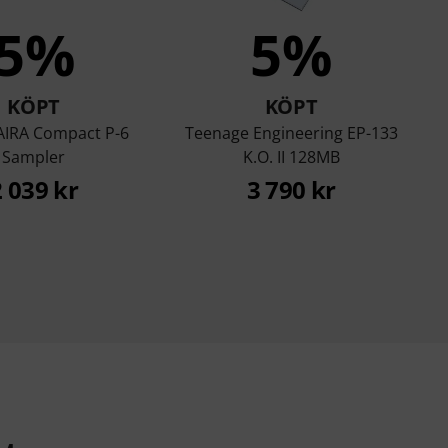
5%
5%
KÖPT
KÖPT
AIRA Compact P-6
Teenage Engineering EP-133
Sampler
K.O. II 128MB
2 039 kr
3 790 kr