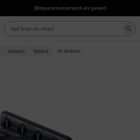
Reparationsservice
3-års garanti
Börj
Sampler
Roland
SP-404MKII
g