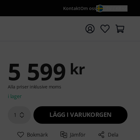
Kontakt
Om oss
SV / KR
a sökningen med söktermen {searchTerm}
5 599
kr
Alla priser inklusive moms
i lager
LÄGG I VARUKORGEN
1
Bokmärk
Jämför
Dela