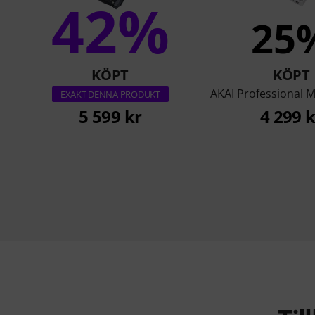
42%
25
KÖPT
KÖPT
AKAI Professional 
EXAKT DENNA PRODUKT
5 599 kr
4 299 k