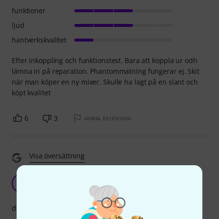
funktioner
ljud
hantverkskvalitet
Efter inkoppling och funktionstest. Bara att koppla ur odh
lämna in på reparation. Phantommatning fungerar ej. Skit
när man köper en ny mixer. Skulle ha lagt på en slant och
köpt kvalitet
6
3
ANMÄL RECENSION
Visa översättning
AS
AP Services 06.02.2023
drift