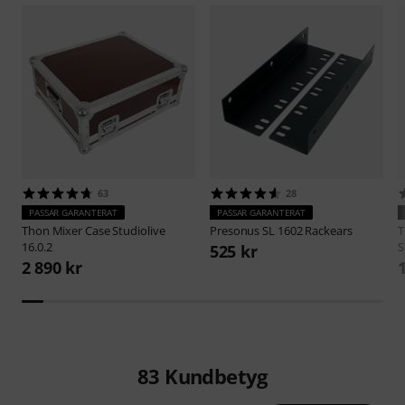
63
28
PASSAR GARANTERAT
PASSAR GARANTERAT
Thon
Mixer Case Studiolive
Presonus
SL 1602 Rackears
16.0.2
S
525 kr
2 890 kr
83
Kundbetyg