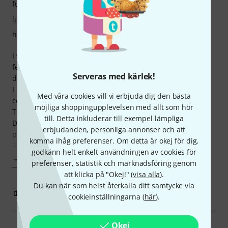
funktioner
ljud
hantverkskvalitet
I was looking for a digital mixing console with intuitive
feeling (without complex menus and pages to reach the
Serveras med kärlek!
desired settings).
I LOVE this one! I am using it for LIVE performances and
Med våra cookies vill vi erbjuda dig den bästa
conferences.
möjliga shoppingupplevelsen med allt som hör
This meets exactly my requirements with the benefits of
till. Detta inkluderar till exempel lämpliga
Digital AND this analog feeling. So easy to access all
erbjudanden, personliga annonser och att
parameters for each channel.
komma ihåg preferenser. Om detta är okej för dig,
Also the
godkänn helt enkelt användningen av cookies för
Visa mer
preferenser, statistik och marknadsföring genom
att klicka på "Okej!" (
visa alla
).
Du kan när som helst återkalla ditt samtycke via
9
0
ANMÄL RECENSION
cookieinställningarna (
här
).
Okej