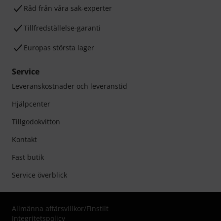
Råd från våra sak-experter
Tillfredställelse-garanti
Europas största lager
Service
Leveranskostnader och leveranstid
Hjälpcenter
Tillgodokvitton
Kontakt
Fast butik
Service överblick
Allmänna affärsvillkor
/
Finstilt
Integritetspolicy