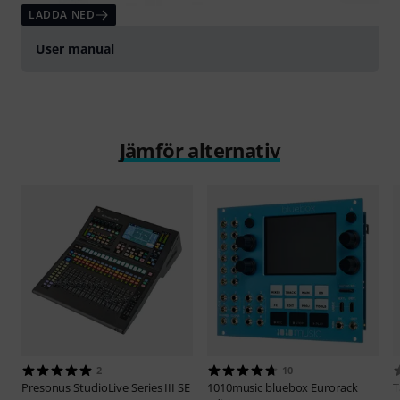
LADDA NED
User manual
Jämför alternativ
2
10
Presonus
StudioLive Series III SE
1010music
bluebox Eurorack
T