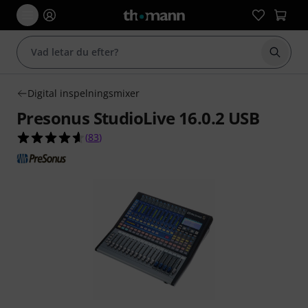
Börja 
Digital inspelningsmixer
Presonus StudioLive 16.0.2 USB
4.6 av 5 stjärnor från 83 kundbetyg
(
83
)