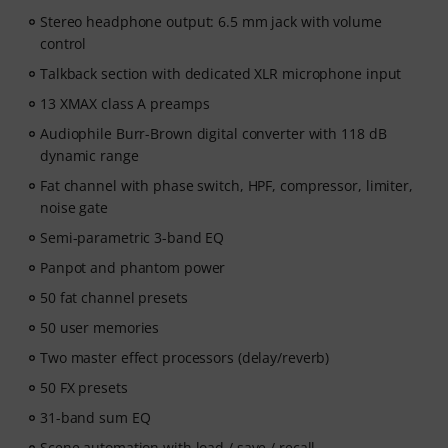
Stereo headphone output: 6.5 mm jack with volume
control
Talkback section with dedicated XLR microphone input
13 XMAX class A preamps
Audiophile Burr-Brown digital converter with 118 dB
dynamic range
Fat channel with phase switch, HPF, compressor, limiter,
noise gate
Semi-parametric 3-band EQ
Panpot and phantom power
50 fat channel presets
50 user memories
Two master effect processors (delay/reverb)
50 FX presets
31-band sum EQ
Scene automation with load / save / recall