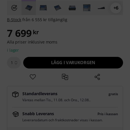
+6
B-Stock
från 6 555 kr tillgänglig
7 699
kr
Alla priser inklusive moms
i lager
LÄGG I VARUKORGEN
1
Standardleverans
gratis
Väntas mellan
Tis., 11.08.
och
Ons., 12.08.
.
Snabb Leverans
Pris i kassan
Leveransdatum och fraktkostnader visas i kassan.