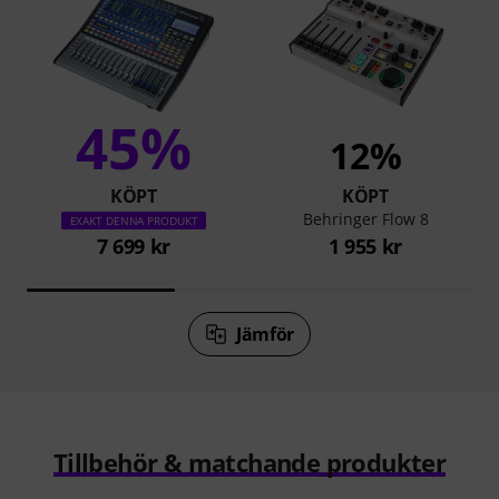
45%
12%
KÖPT
KÖPT
Behringer Flow 8
EXAKT DENNA PRODUKT
7 699 kr
1 955 kr
Jämför
Tillbehör & matchande produkter