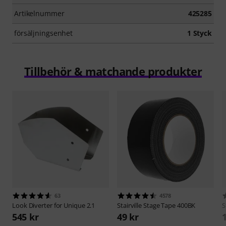
Artikelnummer
425285
försäljningsenhet
1 Styck
Tillbehör & matchande produkter
63
4578
Look
Diverter for Unique 2.1
Stairville
Stage Tape 400BK
S
545 kr
49 kr