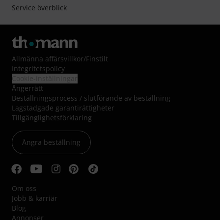
Service överblick
Allmänna affärsvillkor
/
Finstilt
Integritetspolicy
Cookie-inställningar
Ångerrätt
Beställningsprocess / slutförande av beställning
Lagstadgade garantirättigheter
Tillgänglighetsförklaring
Ångra beställning
Om oss
Jobb & karriär
Blog
Annonser