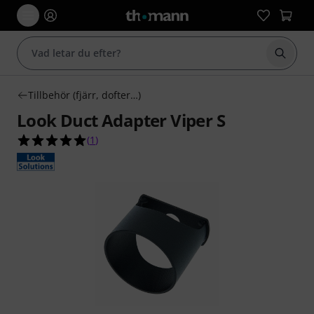
Börja 
Tillbehör (fjärr, dofter…)
Look Duct Adapter Viper S
5.0 av 5 stjärnor från 1 kundbetyg
(
1
)