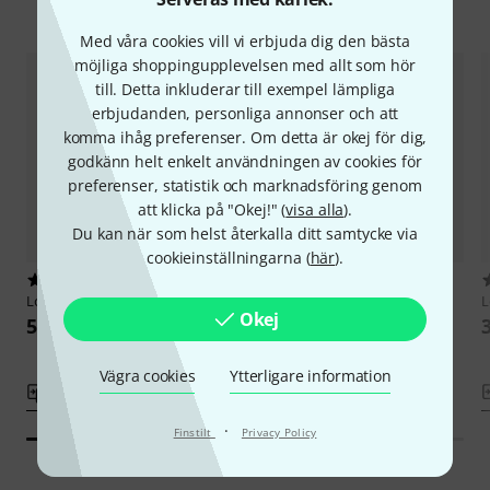
Jämför alternativ
Med våra cookies vill vi erbjuda dig den bästa
möjliga shoppingupplevelsen med allt som hör
till. Detta inkluderar till exempel lämpliga
erbjudanden, personliga annonser och att
komma ihåg preferenser. Om detta är okej för dig,
godkänn helt enkelt användningen av cookies för
preferenser, statistik och marknadsföring genom
att klicka på "Okej!" (
visa alla
).
Du kan när som helst återkalla ditt samtycke via
cookieinställningarna (
här
).
63
7
Look
Diverter for Unique 2.1
Look
XLR-Remote 2.0
Okej
545 kr
769 kr
Vägra cookies
Ytterligare information
Jämför
Jämför
·
Finstilt
Privacy Policy