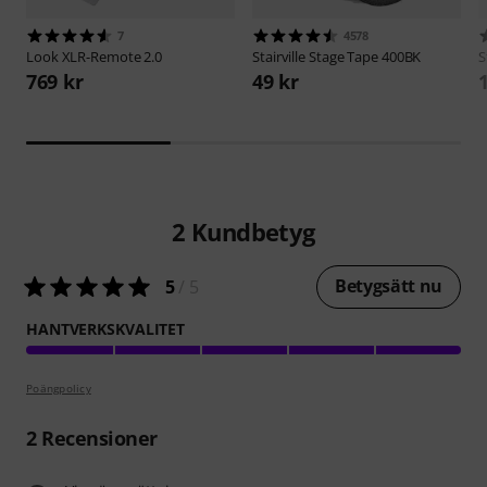
7
4578
Look
XLR-Remote 2.0
Stairville
Stage Tape 400BK
S
769 kr
49 kr
2
Kundbetyg
Betygsätt nu
5
/ 5
HANTVERKSKVALITET
Poängpolicy
2
Recensioner