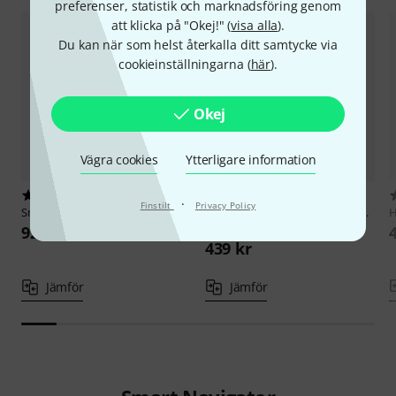
preferenser, statistik och marknadsföring genom
att klicka på "Okej!" (
visa alla
).
Du kan när som helst återkalla ditt samtycke via
cookieinställningarna (
här
).
Okej
Vägra cookies
Ytterligare information
10
18
·
Finstilt
Privacy Policy
Smoke Factory
XLR-Remote II
Smoke Factory
Canister Lid incl.
H
Nozzle
929 kr
439 kr
Jämför
Jämför