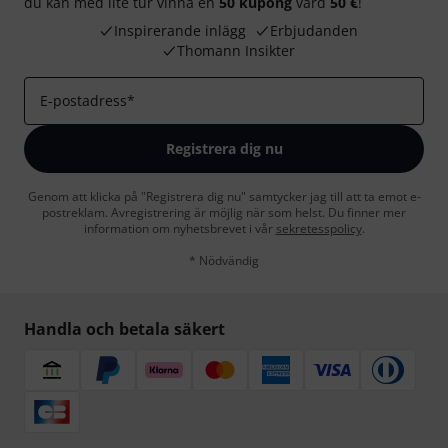
du kan med lite tur vinna en
50 kupong
värd
50 €
!
Inspirerande inlägg
Erbjudanden
Thomann Insikter
E-postadress
*
Registrera dig nu
Genom att klicka på "Registrera dig nu" samtycker jag till att ta emot e-
postreklam. Avregistrering är möjlig när som helst. Du finner mer
information om nyhetsbrevet i vår
sekretesspolicy
.
* Nödvändig
Handla och betala säkert