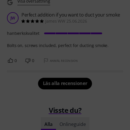
Visa översättning
Perfect addition if you want to duct your smoke
JW
James WW 25.06.2026
hantverkskvalitet
Bolts on, screws included, perfect for ducting smoke.
0
0
ANMÄL RECENSION
Läs alla recensioner
Visste du?
Alla
Onlineguide