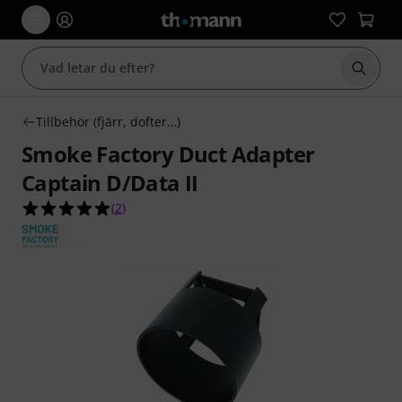
Börja 
Tillbehör (fjärr, dofter…)
Smoke Factory Duct Adapter
Captain D/Data II
5.0 av 5 stjärnor från 2 kundbetyg
(
2
)