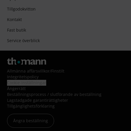
Tillgodokvitton
Kontakt
Fast butik
Service överblick
Allmänna affärsvillkor
/
Finstilt
Integritetspolicy
Cookie-inställningar
Ångerrätt
Beställningsprocess / slutförande av beställning
Lagstadgade garantirättigheter
Tillgänglighetsförklaring
Ångra beställning