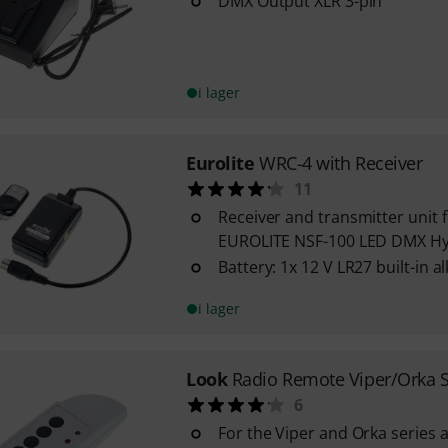
DMX Output XLR 3-pin
i lager
Eurolite
WRC-4 with Receiver
11
Receiver and transmitter unit f
EUROLITE NSF-100 LED DMX Hyb
Battery: 1x 12 V LR27 built-in 
i lager
Look
Radio Remote Viper/Orka S
6
For the Viper and Orka series