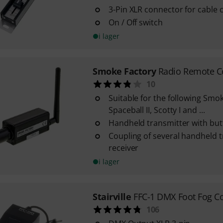
3-Pin XLR connector for cable
On / Off switch
i lager
Smoke Factory
Radio Remote C
10
Suitable for the following Smok
Spaceball II, Scotty I and ...
Handheld transmitter with bu
Coupling of several handheld 
receiver
i lager
Stairville
FFC-1 DMX Foot Fog Co
106