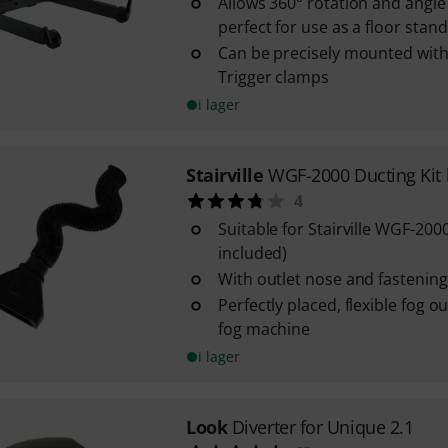
Allows 360° rotation and angle 
perfect for use as a floor stand
Can be precisely mounted with
Trigger clamps
i lager
Stairville
WGF-2000 Ducting Kit 
4
Suitable for Stairville WGF-200
included)
With outlet nose and fastening
Perfectly placed, flexible fog o
fog machine
i lager
Look
Diverter for Unique 2.1