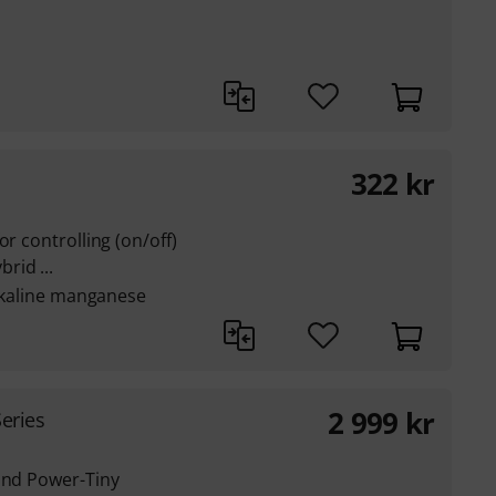
322
kr
or controlling (on/off)
rid ...
alkaline manganese
2 999
kr
eries
 and Power-Tiny