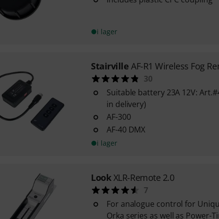
i lager
Stairville
AF-R1 Wireless Fog R
30
Suitable battery 23A 12V: Art.
in delivery)
AF-300
AF-40 DMX
i lager
Look
XLR-Remote 2.0
7
For analogue control for Unique
Orka series as well as Power-T