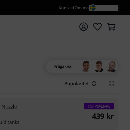
Kontakt
Om oss
SV / KR
a sökningen med söktermen {searchTerm}
Fråga oss
Popularitet
. Nozzle
TOPPSÄLJARE
439
kr
luid tanks