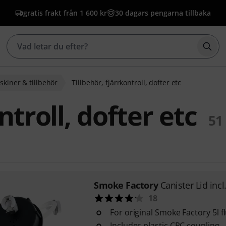
gratis frakt från 1 600 kr
30 dagars pengarna tillbaka
Börj
kiner & tillbehör
Tillbehör, fjärrkontroll, dofter etc
ntroll, dofter etc
51
Smoke Factory
Canister Lid incl
18
For original Smoke Factory 5l f
Includes plastic CPC coupling