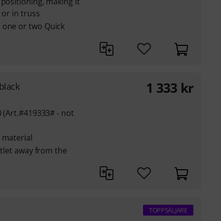
positioning, making it
 or in truss
 one or two Quick
1 333
kr
black
0 (Art.#419333# - not
 material
utlet away from the
TOPPSÄLJARE