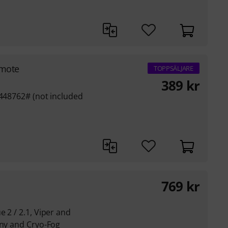
emote
TOPPSÄLJARE
389
kr
#448762# (not included
769
kr
 2 / 2.1, Viper and
iny and Cryo-Fog