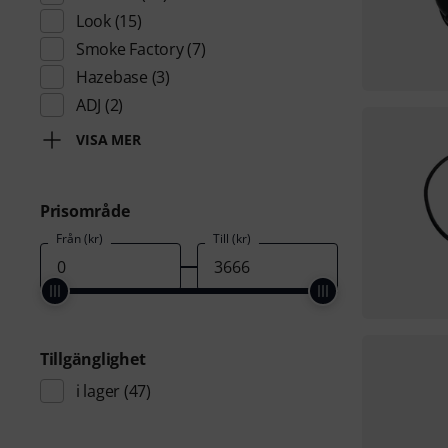
Look
(15)
Smoke Factory
(7)
Hazebase
(3)
ADJ
(2)
VISA MER
Prisområde
Från (kr)
Till (kr)
Tillgänglighet
i lager
(47)