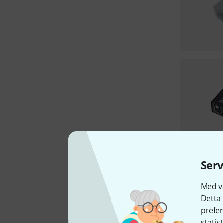
Serv
Med vå
Detta 
prefer
statis