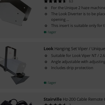
63
For the Unique 2 haze machin
The Look Diverter is to be plac
opening ...
This insert is suitable only for
i lager
Look
Hanging Set Viper / Uniqu
Suitable for Look Viper NT / 2.
Angle adjustable with adjustin
Includes drip protection
i lager
Stairville
Hz-200 Cable Remote 