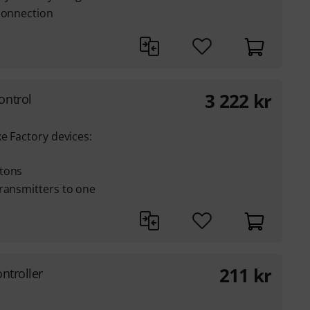
 connection
3 222
kr
ontrol
e Factory devices:
ttons
transmitters to one
211
kr
ntroller