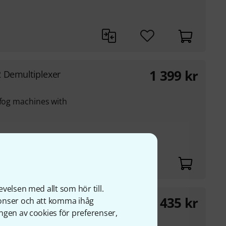
1 399
kr
 Demultiplexer
 fog machines with
n analogue 0 - 10 V
velsen med allt som hör till.
435
kr
nonser och att komma ihåg
ngen av cookies för preferenser,