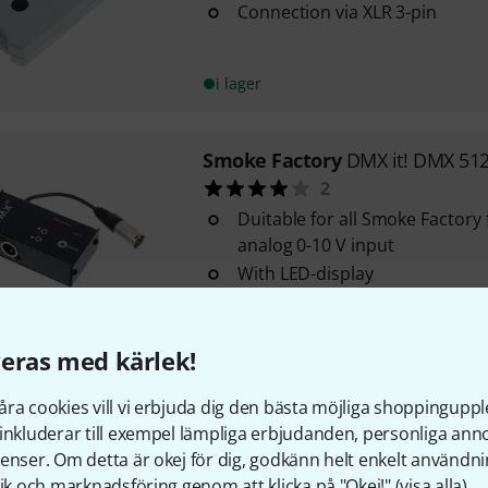
Connection via XLR 3-pin
i lager
Smoke Factory
DMX it! DMX 512
2
Duitable for all Smoke Factory
analog 0-10 V input
With LED-display
Converts a DMX channel into a
signal
eras med kärlek!
i lager
ra cookies vill vi erbjuda dig den bästa möjliga shoppingupple
inkluderar till exempel lämpliga erbjudanden, personliga an
Hazebase
Tank Cap
enser. Om detta är okej för dig, godkänn helt enkelt användni
1
tik och marknadsföring genom att klicka på "Okej!" (
visa alla
).