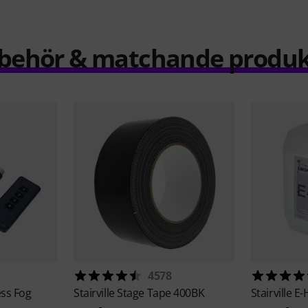
llbehör & matchande produk
4578
ess Fog
Stairville
Stage Tape 400BK
Stairville
E-