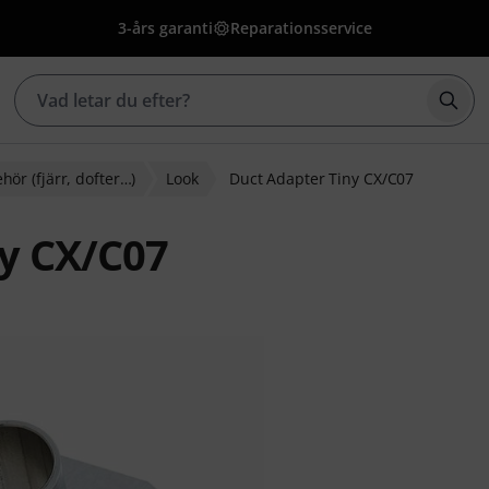
3-års garanti
Reparationsservice
Börj
ehör (fjärr, dofter…)
Look
Duct Adapter Tiny CX/C07
y CX/C07