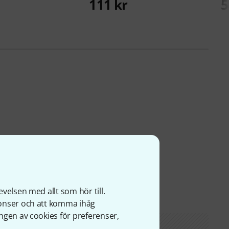
111 kr
5
velsen med allt som hör till.
nonser och att komma ihåg
ngen av cookies för preferenser,