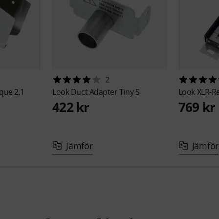
2
ique 2.1
Look
Duct Adapter Tiny S
Look
XLR-R
422 kr
769 kr
Jämför
Jämför