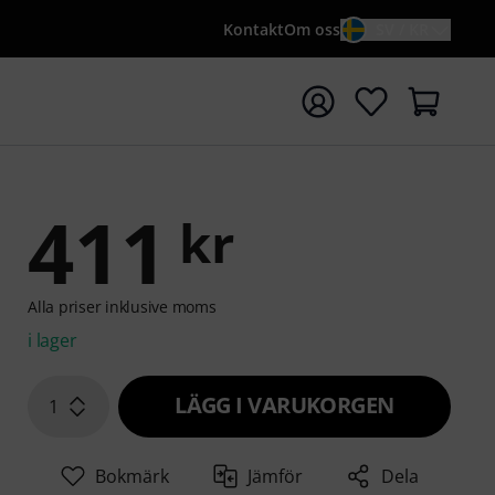
Kontakt
Om oss
SV / KR
a sökningen med söktermen {searchTerm}
411
kr
Alla priser inklusive moms
i lager
LÄGG I VARUKORGEN
1
Bokmärk
Jämför
Dela