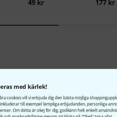
49 kr
177 kr
Visste du?
eras med kärlek!
Alla
Onlineguide
ra cookies vill vi erbjuda dig den bästa möjliga shoppingupple
inkluderar till exempel lämpliga erbjudanden, personliga an
enser. Om detta är okej för dig, godkänn helt enkelt användni
tik och marknadsföring genom att klicka på "Okej!" (
visa alla
).