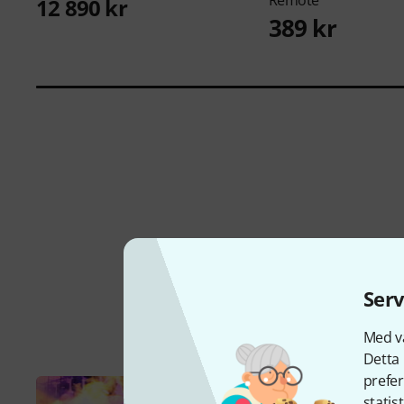
Remote
12 890 kr
389 kr
Serv
Med vå
Detta 
prefer
statis