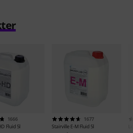
ter
1666
1677
HD Fluid 5l
Stairville
E-M Fluid 5l
L