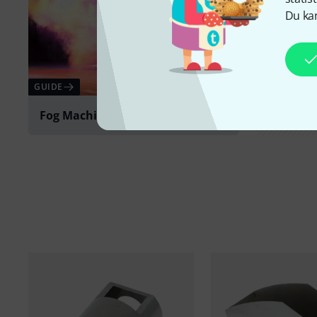
Du kan
GUIDE
Fog Machines