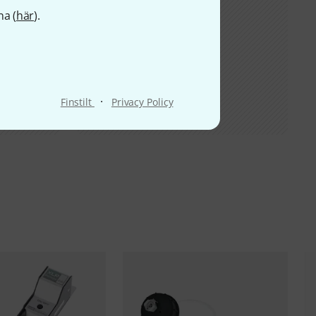
na (
här
).
·
Finstilt
Privacy Policy