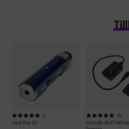
Ti
5
30
Look
Tiny CX
Stairville
AF-R1 Wirel