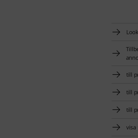
Look
Tillb
anno
till 
till
till
visa