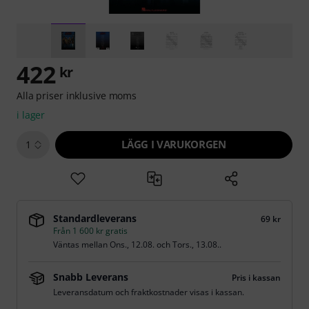
422
kr
Alla priser inklusive moms
i lager
LÄGG I VARUKORGEN
1
Standardleverans
69 kr
Från 1 600 kr gratis
Väntas mellan
Ons., 12.08.
och
Tors., 13.08.
.
Snabb Leverans
Pris i kassan
Leveransdatum och fraktkostnader visas i kassan.