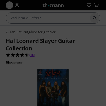
Börja 
Tabulaturutgåvor för gitarrer
Hal Leonard Slayer Guitar
Collection
4.6 av 5 stjärnor från 10 kundbetyg
(
10
)