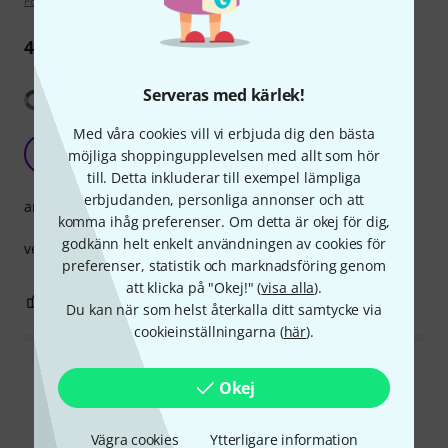
Poängpolicy
4
Recensioner
Serveras med kärlek!
Visa översättning
Med våra cookies vill vi erbjuda dig den bästa
slayer tab
J
möjliga shoppingupplevelsen med allt som hör
jjjjjjjjjjjjjjjjjjj 13.09.2019
till. Detta inkluderar till exempel lämpliga
erbjudanden, personliga annonser och att
arrangemang
komma ihåg preferenser. Om detta är okej för dig,
godkänn helt enkelt användningen av cookies för
very good/correct tab translations.
preferenser, statistik och marknadsföring genom
att klicka på "Okej!" (
visa alla
).
0
0
ANMÄL RECENSION
Du kan när som helst återkalla ditt samtycke via
cookieinställningarna (
här
).
Läs alla recensioner
Okej
Vägra cookies
Ytterligare information