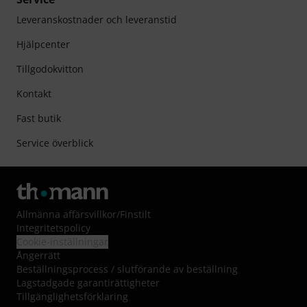
Leveranskostnader och leveranstid
Hjälpcenter
Tillgodokvitton
Kontakt
Fast butik
Service överblick
Allmänna affärsvillkor
/
Finstilt
Integritetspolicy
Cookie-inställningar
Ångerrätt
Beställningsprocess / slutförande av beställning
Lagstadgade garantirättigheter
Tillgänglighetsförklaring