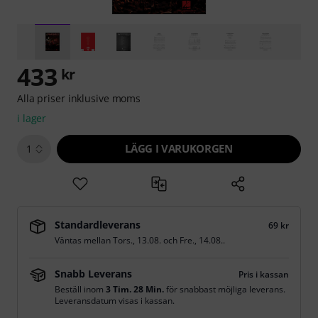
433
kr
Alla priser inklusive moms
i lager
LÄGG I VARUKORGEN
1
Standardleverans
69 kr
Väntas mellan
Tors., 13.08.
och
Fre., 14.08.
.
Snabb Leverans
Pris i kassan
Beställ inom
3 Tim. 28 Min.
för snabbast möjliga leverans.
Leveransdatum visas i kassan.