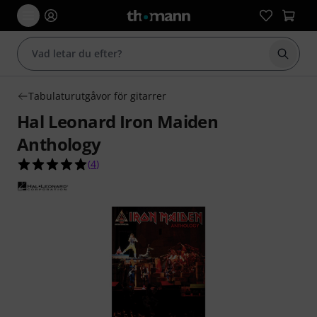
Börja 
Tabulaturutgåvor för gitarrer
Hal Leonard Iron Maiden
Anthology
5.0 av 5 stjärnor från 4 kundbetyg
(
4
)