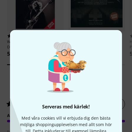
124
1
Wise Publications
AC/DC
Edition Olms
Metallica Back To
H
Definitive Songbook
Front
P
545 kr
622 kr
4
Kundbetyg
Betygsätt nu
5
/ 5
Serveras med kärlek!
ARRANGEMANG
Med våra cookies vill vi erbjuda dig den bästa
möjliga shoppingupplevelsen med allt som hör
till. Detta inkluderar till exempel lämpliga
Poängpolicy