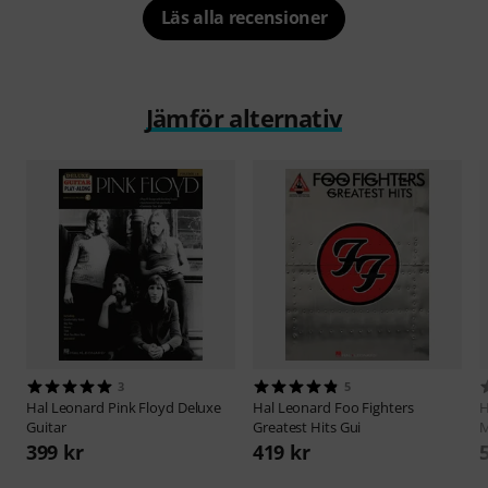
Läs alla recensioner
Jämför alternativ
3
5
Hal Leonard
Pink Floyd Deluxe
Hal Leonard
Foo Fighters
H
Guitar
Greatest Hits Gui
M
399 kr
419 kr