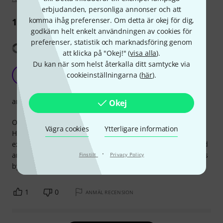
erbjudanden, personliga annonser och att
komma ihåg preferenser. Om detta är okej för dig,
1
Recension
godkänn helt enkelt användningen av cookies för
preferenser, statistik och marknadsföring genom
Visa översättning
att klicka på "Okej!" (
visa alla
).
Du kan när som helst återkalla ditt samtycke via
Perfect
cookieinställningarna (
här
).
P
ProgBass 27.06.2014
arrangemang
Okej
Of course you get transcriptions in the world wide web.
Vägra cookies
Ytterligare information
Here you get the original. Great to read, notifications are
explained, tabs are included, too. You get all lines you need
·
and also the lyrics. Great version to work out the best songs
Finstilt
Privacy Policy
by Iron Maiden on your guitar :)
1
0
ANMÄL RECENSION