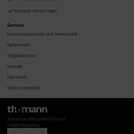
Europas största lager
Service
Leveranskostnader och leveranstid
Hjälpcenter
Tillgodokvitton
Kontakt
Fast butik
Service överblick
Allmänna affärsvillkor
/
Finstilt
Integritetspolicy
Cookie-inställningar