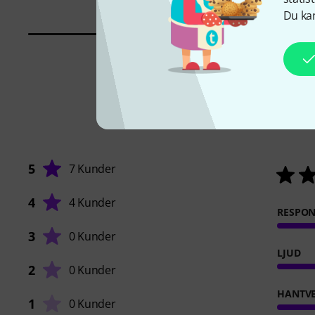
Du kan
5
7 Kunder
4
4 Kunder
RESPO
3
0 Kunder
LJUD
2
0 Kunder
HANTVE
1
0 Kunder