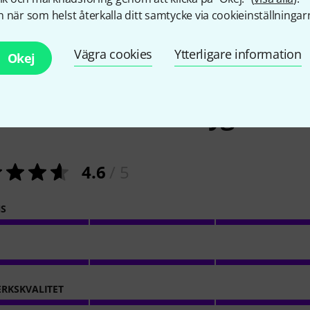
 när som helst återkalla ditt samtycke via cookieinställningar
Vägra cookies
Ytterligare information
Okej
11
Kundbetyg
4.6
/ 5
NS
RKSKVALITET