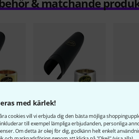
llbehör & matchande produk
eras med kärlek!
4
BetterSax
B
PASSAR GARANTERAT
ra cookies vill vi erbjuda dig den bästa möjliga shoppingupple
Saxophone
Set HRT1
Jody Jazz
Power ring Set HRT1S
inkluderar till exempel lämpliga erbjudanden, personliga an
3 555 
1 259 kr
enser. Om detta är okej för dig, godkänn helt enkelt användni
tik och marknadsföring genom att klicka på "Okej!" (
visa alla
).