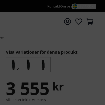
Kontakt
Om oss
SV / KR
a sökningen med söktermen {searchTerm}
 7*
Visa variationer för denna produkt
3 555
kr
Alla priser inklusive moms