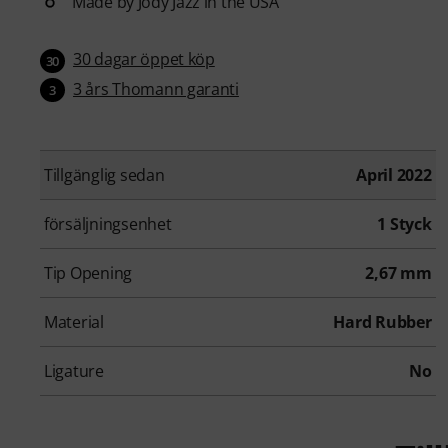
Made by Jody Jazz in the USA
30 dagar öppet köp
30
3 års Thomann garanti
3
Tillgänglig sedan
April 2022
försäljningsenhet
1 Styck
Tip Opening
2,67 mm
Material
Hard Rubber
Ligature
No