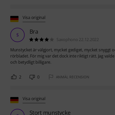
Visa original
Bra
S
Saxophono 22.12.2022
Munstycket är välgjort, mycket gediget, mycket snyggt och 
rörbladet. För mig var det dock inte riktigt rätt. Jag val
och betydligt billigare.
2
0
ANMÄL RECENSION
Visa original
Stort munstycke