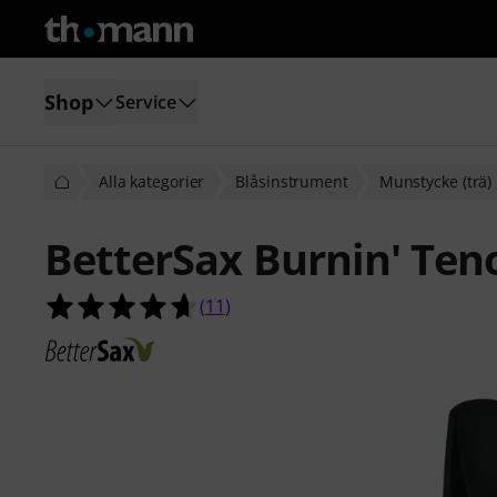
Shop
Service
Alla kategorier
Blåsinstrument
Munstycke (trä)
BetterSax Burnin' Ten
4.6 av 5 stjärnor från 11 kundbetyg
(
11
)