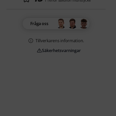
i Tenor saxofon munstycke
Fråga oss
Tillverkarens information.
Säkerhetsvarningar