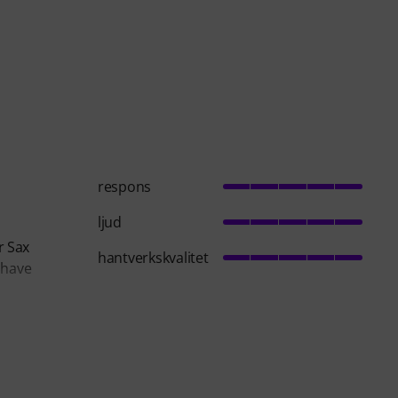
respons
ljud
r Sax
hantverkskvalitet
 have