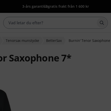
3-års garanti
gratis frakt från 1 600 kr
Börj
Tenorsax munstycke
BetterSax
Burnin' Tenor Saxophone
or Saxophone 7*