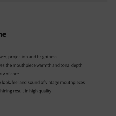
ne
ower, projection and brightness
ives the mouthpiece warmth and tonal depth
nty of core
 look, feel and sound of vintage mouthpieces
ning result in high quality