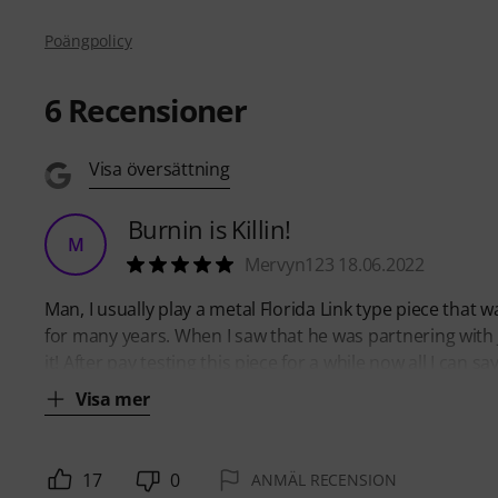
Poängpolicy
6
Recensioner
Visa översättning
Burnin is Killin!
M
Mervyn123 18.06.2022
Man, I usually play a metal Florida Link type piece that 
for many years. When I saw that he was partnering with 
it! After pay testing this piece for a while now all I can 
Visa mer
17
0
ANMÄL RECENSION