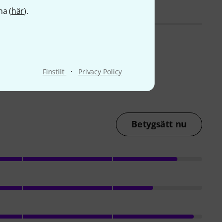
na (
här
).
·
Finstilt
Privacy Policy
Betygsätt nu