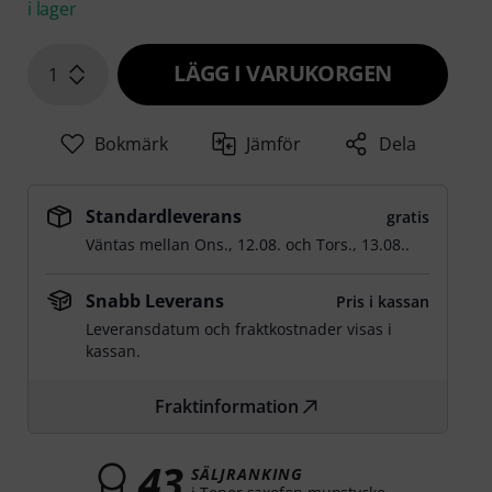
i lager
LÄGG I VARUKORGEN
1
Bokmärk
Jämför
Dela
Standardleverans
gratis
Väntas mellan
Ons., 12.08.
och
Tors., 13.08.
.
Snabb Leverans
Pris i kassan
Leveransdatum och fraktkostnader visas i
kassan.
Fraktinformation
43
SÄLJRANKING