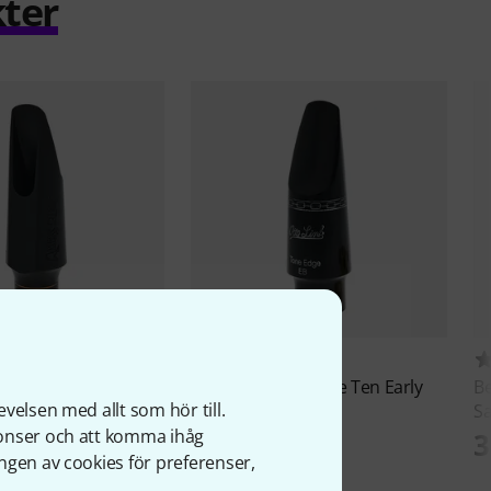
ter
10
2
urnin' Tenor
Otto Link
Tone Edge Ten Early
B
velsen med allt som hör till.
 6*
Babbitt 7*
S
nonser och att komma ihåg
kr
3 666 kr
3
ngen av cookies för preferenser,