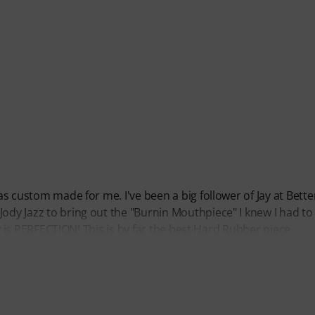
was custom made for me. I've been a big follower of Jay at Bette
Jody Jazz to bring out the "Burnin Mouthpiece" I knew I had to
say is PERFECTION! This is by far the best Hard Rubber piece