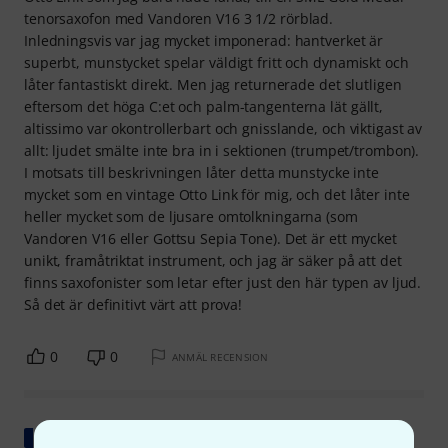
tenorsaxofon med Vandoren V16 3 1/2 rörblad.
Inledningsvis var jag mycket imponerad: hantverket är
superbt, munstycket spelar väldigt fritt och dynamiskt och
låter fantastiskt direkt. Men jag returnerade det slutligen
eftersom det höga C:et och palm-tangenterna lät gällt,
altissimo var okontrollerbart och gnisslande, och viktigast av
allt: ljudet smälte inte bra in i sektionen (trumpet/trombon).
I motsats till beskrivningen låter detta munstycke inte
mycket som en vintage Otto Link för mig, och det låter inte
heller mycket som de ljusare omtolkningarna (som
Vandoren V16 eller Gottsu Sepia Tone). Det är ett mycket
unikt, framåtriktat instrument, och jag är säker på att det
finns saxofonister som letar efter just den här typen av ljud.
Så det är definitivt värt att prova!
0
0
ANMÄL RECENSION
Visa original