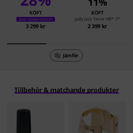
11%
KÖPT
KÖPT
Jody Jazz Tenor HR* 7*
EXAKT DENNA PRODUKT
3 299 kr
2 399 kr
Jämför
Tillbehör & matchande produkter