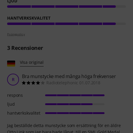
LJUD
HANTVERKSKVALITET
Poängpolicy
3
Recensioner
Visa original
Bra munstycke med många höga frekvenser
R
Radiotelephonic 01.07.2018
respons
ljud
hantverkskvalitet
Jag beställde detta munstycke som ersättning för en äldre
Otto Link som jag bara hade lånat, till en SML Gold Medal