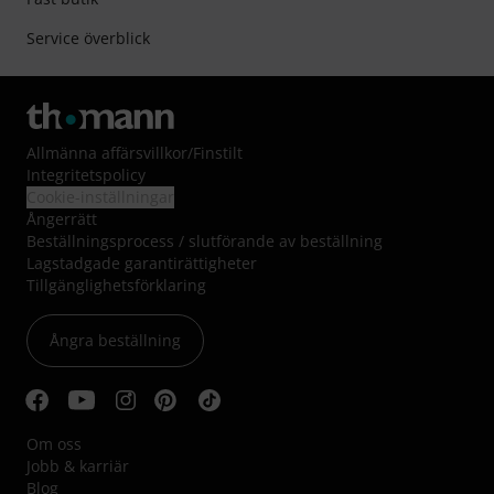
Service överblick
Allmänna affärsvillkor
/
Finstilt
Integritetspolicy
Cookie-inställningar
Ångerrätt
Beställningsprocess / slutförande av beställning
Lagstadgade garantirättigheter
Tillgänglighetsförklaring
Ångra beställning
Om oss
Jobb & karriär
Blog