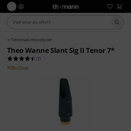
Börja 
Tenorsax munstycke
Theo Wanne Slant Sig II Tenor 7*
4.4 av 5 stjärnor från 7 kundbetyg
(
7
)