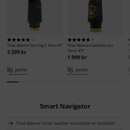
1
9
Theo Wanne
Slant Sig II Tenor 6*
Theo Wanne
Essentials Jazz
T
Tenor #7*
T
3 299 kr
1 999 kr
Jämför
Jämför
Smart Navigator
Theo Wanne Tenor saxofon munstycke en överblick