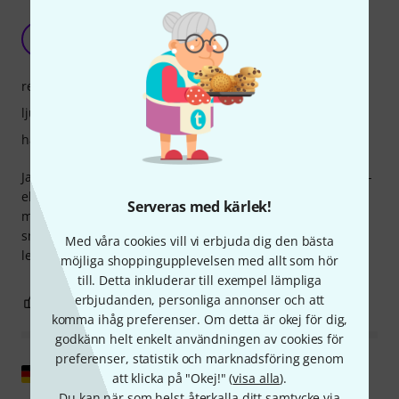
nöje
PL
phil le druide 06.02.2019
respons
ljud
hantverkskvalitet
Jag har äntligen återupptäckt ljudet från mitt gamla Ponzol-
ebonitmunstycke tack vare Théo Wannes sneda signatur,
Serveras med kärlek!
med en bra balans för att spela i en storbandssektion och
små ensembler. Utmärkt val av öppningar också, och
Med våra cookies vill vi erbjuda dig den bästa
leveransservicen var förstklassig.
möjliga shoppingupplevelsen med allt som hör
till. Detta inkluderar till exempel lämpliga
erbjudanden, personliga annonser och att
0
0
ANMÄL RECENSION
komma ihåg preferenser. Om detta är okej för dig,
godkänn helt enkelt användningen av cookies för
preferenser, statistik och marknadsföring genom
Visa original
att klicka på "Okej!" (
visa alla
).
Du kan när som helst återkalla ditt samtycke via