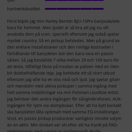
hantverkskvalitet
Först köpte jag min Harley Benton BJU-15Pro banjoukulele
bara för hemmet. Men ljudet är så bra att jag nu vill
använda dem på scen, speciellt eftersom jag också spelar
mycket country. Så en pickup behövdes. Men på grund av
den enklare installationen och den rimliga kostnaden i
förhållande till banjolelen bör den bara vara en passiv
sådan. Så jag beställde 7 olika mellan 29 och 109 euro för
att testa, tillfälligt fästa på insidan av pälsen med en liten
bit dubbelhäftande tejp. Jag behövde ett så stort utbud
eftersom jag ville ha en viss nivå och ljud. Jag spelar gitarr
och mandolin med aktiva pickuper i samma ingång med
helt samma inställningar via min Fishman Loudbox Artist.
Jag behöver den andra ingången för sångmikrofonen, AUX-
ingången för rytm via stompboxar. Efter att ha bytt kontakt
ska banjolelen låta optimalt med samma EQ-inställningar.
Visst, en passiv pickup producerar vanligtvis mindre volym
än en aktiv. Min önskan var att efter att ha tryckt på PAD-
omkopplaren (reducering av ingångsnivå) skulle