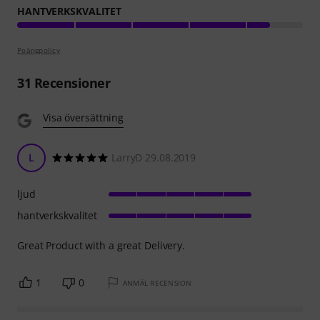
HANTVERKSKVALITET
Poängpolicy
31
Recensioner
Visa översättning
L
LarryD 29.08.2019
ljud
hantverkskvalitet
Great Product with a great Delivery.
1
0
ANMÄL RECENSION