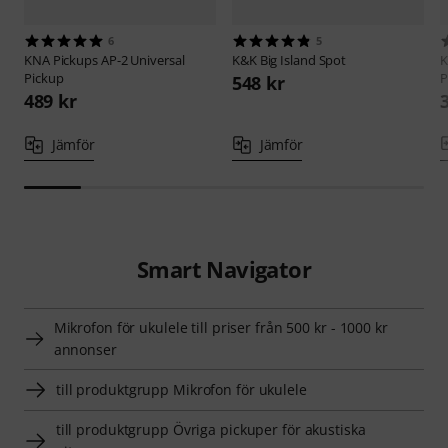
6
5
KNA Pickups
AP-2 Universal
K&K
Big Island Spot
K
Pickup
P
548 kr
489 kr
Jämför
Jämför
Smart Navigator
Mikrofon för ukulele till priser från 500 kr - 1000 kr
annonser
till produktgrupp Mikrofon för ukulele
till produktgrupp Övriga pickuper för akustiska