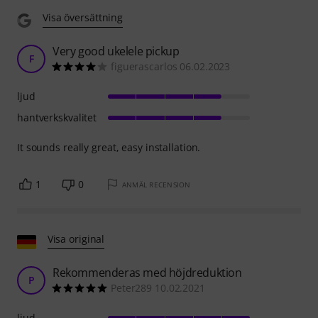
Visa översättning
Very good ukelele pickup
F
figuerascarlos 06.02.2023
ljud
hantverkskvalitet
It sounds really great, easy installation.
1
0
ANMÄL RECENSION
Visa original
Rekommenderas med höjdreduktion
P
Peter289 10.02.2021
ljud