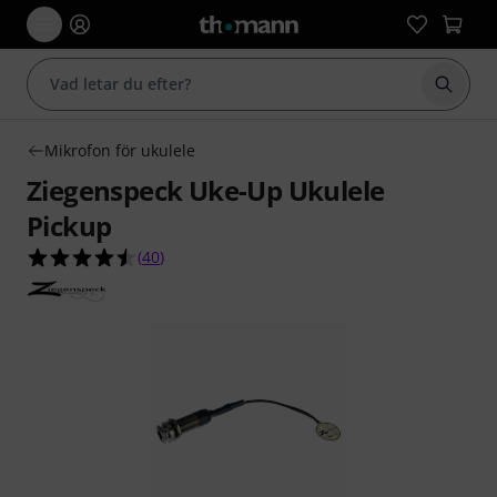
Börja 
Mikrofon för ukulele
Ziegenspeck Uke-Up Ukulele
Pickup
4.5 av 5 stjärnor från 40 kundbetyg
(
40
)