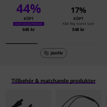
44%
17%
KÖPT
KÖPT
K&K Big Island Spot
EXAKT DENNA PRODUKT
645 kr
548 kr
Jämför
Tillbehör & matchande produkter