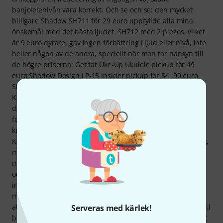
banjolelenivån vara korrekt. Och se och se: den mycket
billigare Shadow SH711 för 29 euro uppfyllde alla mina
önskemål med det bästa ljudet. SH712 med 2 piezos, vilket
är 9 euro dyrare, gav ingen förbättring i ljud eller nivå, inte
heller någon av de andra, speciellt när man tar hänsyn till
de högre priserna: Get fat Uke-Up Ukulele pickup för 49
euro Shadow Design LP-15 Insider pickup för 54 ,90 euro
Shadow SH2500E för 62 euro K&K Aloha Twin för 89 euro
K&K Banjo Twin för 109 euro Se detaljerade recensioner
där. Goat Bacon Uke-Up Ukulele Pickup är kärleksfullt
förpackad i en vacker svart skjutbar kartong. Man skulle
kunna anta att det fanns en värdefull klocka där inne.
Kabeln från piezo till ändstiftssockeln är endast 11 cm lång,
men räcker till små instrument som ukulele, banjole och
mandoliner. Ändstiftssockeln är gjord av gammal mässing
och passar perfekt till sådan mekanik eller mörka
instrumentträ. Piezon ska fästas under taket med det
medföljande superlimmet, vilket jag givetvis inte gjorde för
att testa. Jag satte fast piezo under huvudet i mitten bredvid
Serveras med kärlek!
bron med dubbelhäftande tejp. Getfettet har en vansinnigt