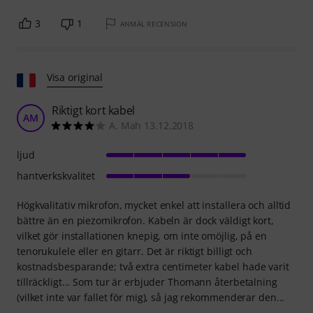
3
1
ANMÄL RECENSION
Visa original
Riktigt kort kabel
AM
A. Mah 13.12.2018
ljud
hantverkskvalitet
Högkvalitativ mikrofon, mycket enkel att installera och alltid
bättre än en piezomikrofon. Kabeln är dock väldigt kort,
vilket gör installationen knepig, om inte omöjlig, på en
tenorukulele eller en gitarr. Det är riktigt billigt och
kostnadsbesparande; två extra centimeter kabel hade varit
tillräckligt... Som tur är erbjuder Thomann återbetalning
(vilket inte var fallet för mig), så jag rekommenderar den...