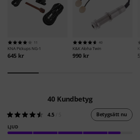
11
40
KNA Pickups
NG-1
K&K
Aloha Twin
645 kr
990 kr
40
Kundbetyg
Betygsätt nu
4.5
/ 5
LJUD