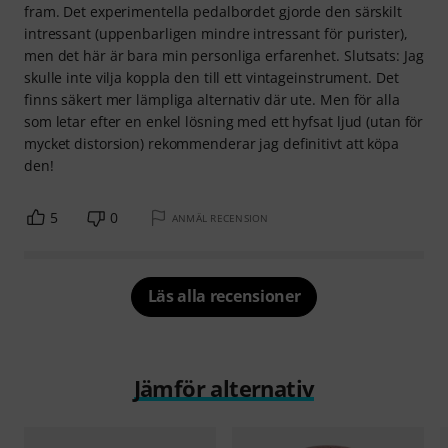
fram. Det experimentella pedalbordet gjorde den särskilt
intressant (uppenbarligen mindre intressant för purister),
men det här är bara min personliga erfarenhet. Slutsats: Jag
skulle inte vilja koppla den till ett vintageinstrument. Det
finns säkert mer lämpliga alternativ där ute. Men för alla
som letar efter en enkel lösning med ett hyfsat ljud (utan för
mycket distorsion) rekommenderar jag definitivt att köpa
den!
5
0
ANMÄL RECENSION
Läs alla recensioner
Jämför alternativ