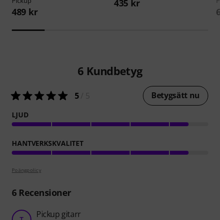
Pickup
P
435 kr
489 kr
6
Kundbetyg
Betygsätt nu
5
/ 5
LJUD
HANTVERKSKVALITET
Poängpolicy
6
Recensioner
Pickup gitarr
T