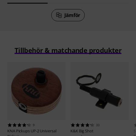
Jämför
Tillbehör & matchande produkter
9
33
KNA Pickups
UP-2 Universal
K&K
Big Shot