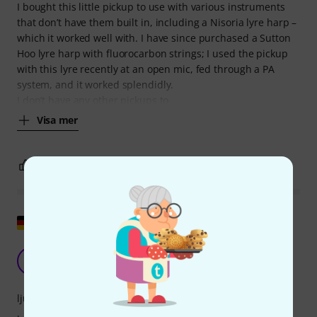
I bought this little pickup to use with various instruments
that don’t have them built in, including a Nisoria lyre harp –
which it worked well with. I have since purchased a Sutton
Hoo lyre harp with fluorocarbon strings; I used the pickup
with this lyre recently at an open mic, fed through a PA
system, and it worked splendidly.
I don’t have any other pickups to
Visa mer
1
0
ANMÄL RECENSION
Visa original
Rätt lösning för många situationer
Y
yamass 17.09.2024
ljud