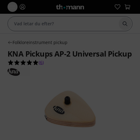
Börja 
Folkloreinstrument pickup
KNA Pickups AP-2 Universal Pickup
5.0 av 5 stjärnor från 6 kundbetyg
(
6
)