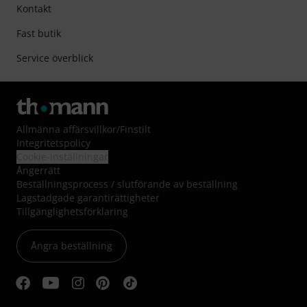
Kontakt
Fast butik
Service överblick
Allmänna affärsvillkor
/
Finstilt
Integritetspolicy
Cookie-inställningar
Ångerrätt
Beställningsprocess / slutförande av beställning
Lagstadgade garantirättigheter
Tillgänglighetsförklaring
Ångra beställning