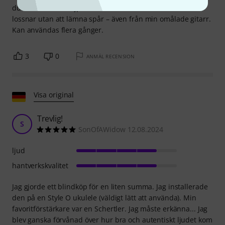
dubbelhäftande tejpklistermärkena. Den fäster bra och
lossnar utan att lämna spår – även från min omålade gitarr.
Kan användas flera gånger.
3
0
ANMÄL RECENSION
Visa original
Trevlig!
S
SonOfAWidow 12.08.2024
ljud
hantverkskvalitet
Jag gjorde ett blindköp för en liten summa. Jag installerade
den på en Style O ukulele (väldigt lätt att använda). Min
favoritförstärkare var en Schertler. Jag måste erkänna... Jag
blev ganska förvånad över hur bra och autentiskt ljudet kom