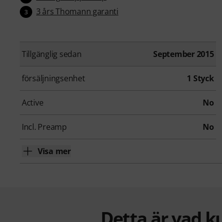
3 års Thomann garanti
3
Tillgänglig sedan
September 2015
försäljningsenhet
1 Styck
Active
No
Incl. Preamp
No
Visa mer
Detta är vad k