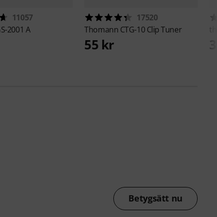
11057
17520
S-2001 A
Thomann
CTG-10 Clip Tuner
th
55 kr
3
Betygsätt nu