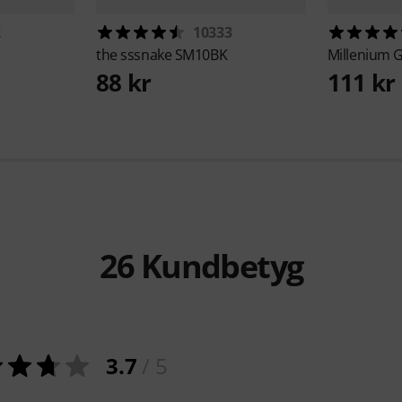
2
10333
the sssnake
SM10BK
Millenium
G
88 kr
111 kr
26
Kundbetyg
3.7
/ 5