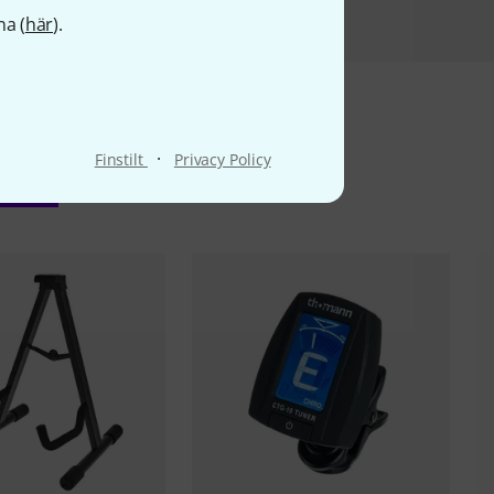
na (
här
).
·
Finstilt
Privacy Policy
ter