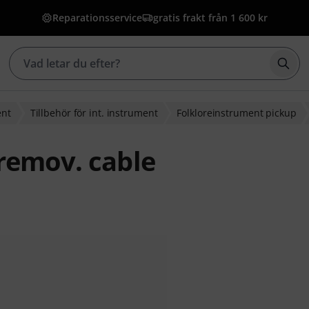
Reparationsservice
gratis frakt från 1 600 kr
Börj
ent
Tillbehör för int. instrument
Folkloreinstrument pickup
remov. cable