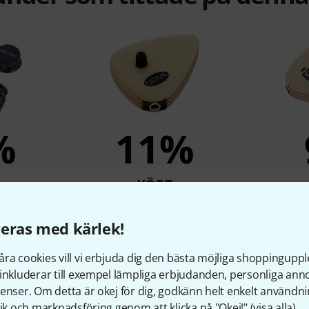
%
11%
KÖPT
pus Pickup
Gewa Piezo Pickup with
KNA Pick
volume knob
r
eras med kärlek!
441 kr
ra cookies vill vi erbjuda dig den bästa möjliga shoppingupple
inkluderar till exempel lämpliga erbjudanden, personliga an
enser. Om detta är okej för dig, godkänn helt enkelt användni
Jämför
tik och marknadsföring genom att klicka på "Okej!" (
visa alla
).