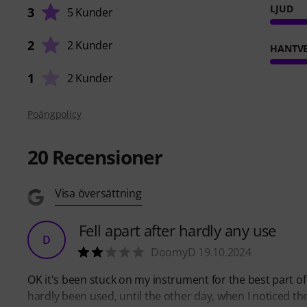
LJUD
3
5 Kunder
2
2 Kunder
HANTVE
1
2 Kunder
Poängpolicy
20
Recensioner
Visa översättning
Fell apart after hardly any use
D
DoomyD 19.10.2024
OK it's been stuck on my instrument for the best part of
hardly been used, until the other day, when I noticed th