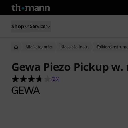
Shop
Service
Alla kategorier
Klassiska instr.
Folkloreinstrum
Gewa Piezo Pickup w. 
3.7 av 5 stjärnor från 26 kundbetyg
(
26
)