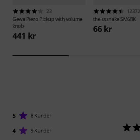
23
1237
Gewa
Piezo Pickup with volume
the sssnake
SM6BK
knob
66 kr
441 kr
5
8 Kunder
4
9 Kunder