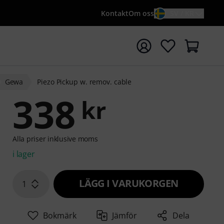
Kontakt
Om oss
SV / KR
a sökningen med söktermen {searchTerm}
Gewa
Piezo Pickup w. remov. cable
338
kr
Alla priser inklusive moms
i lager
LÄGG I VARUKORGEN
1
Bokmärk
Jämför
Dela