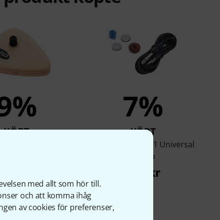
9%
7%
KÖPT
KÖPT
ups AP-2 Universal
KNA Pickups UP-1 Universal
Pickup
Pickup
492 kr
391 kr
velsen med allt som hör till.
nonser och att komma ihåg
ngen av cookies för preferenser,