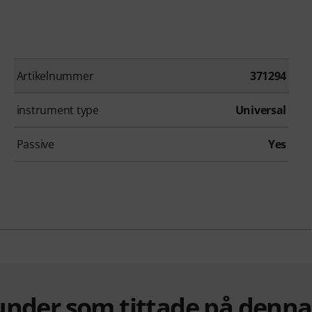
Artikelnummer
371294
instrument type
Universal
Passive
Yes
under som tittade på denn