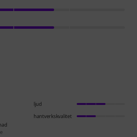
ljud
hantverkskvalitet
 had
he