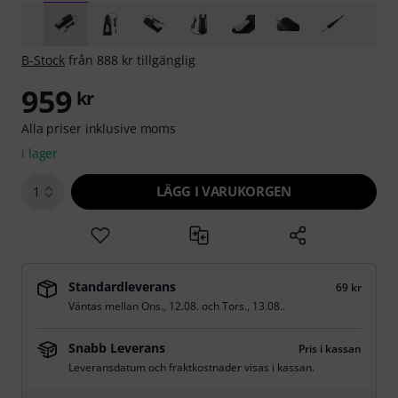
B-Stock
från 888 kr tillgänglig
959
kr
Alla priser inklusive moms
i lager
LÄGG I VARUKORGEN
1
Standardleverans
69 kr
Väntas mellan
Ons., 12.08.
och
Tors., 13.08.
.
Snabb Leverans
Pris i kassan
Leveransdatum och fraktkostnader visas i kassan.