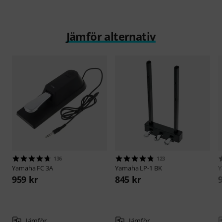
Jämför alternativ
136
123
Yamaha
FC 3A
Yamaha
LP-1 BK
959 kr
845 kr
Jämför
Jämför