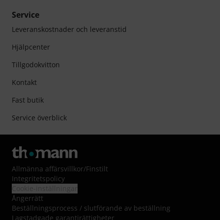
Service
Leveranskostnader och leveranstid
Hjälpcenter
Tillgodokvitton
Kontakt
Fast butik
Service överblick
Allmänna affärsvillkor
/
Finstilt
Integritetspolicy
Cookie-inställningar
Ångerrätt
Beställningsprocess / slutförande av beställning
Lagstadgade garantirättigheter