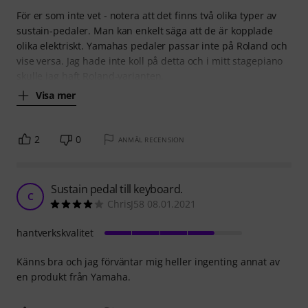
För er som inte vet - notera att det finns två olika typer av
sustain-pedaler. Man kan enkelt säga att de är kopplade
olika elektriskt. Yamahas pedaler passar inte på Roland och
vise versa. Jag hade inte koll på detta och i mitt stagepiano
skulle jag haft Roland-varianten.
Visa mer
2
0
ANMÄL RECENSION
Sustain pedal till keyboard.
C
ChrisJ58 08.01.2021
hantverkskvalitet
Känns bra och jag förväntar mig heller ingenting annat av
en produkt från Yamaha.