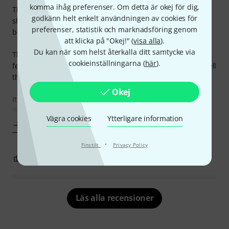
komma ihåg preferenser. Om detta är okej för dig,
This pedal was bought to replace the sustain pedal that
godkänn helt enkelt användningen av cookies för
ships with the Yamaha P-45 B piano and it feels so much
preferenser, statistik och marknadsföring genom
better.
att klicka på "Okej!" (
visa alla
).
Du kan när som helst återkalla ditt samtycke via
The one that comes with the P-45 feels cheap and doesn't
cookieinställningarna (
här
).
feel very accurate, even for a complete beginner you can tell
the difference.
Okej
It's a bit pricy considering that you have a "free" one with
the piano itself but, it seems
Vägra cookies
Ytterligare information
Visa mer
·
Finstilt
Privacy Policy
6
0
ANMÄL RECENSION
Läs alla recensioner