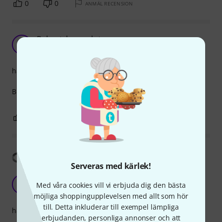
0
0
ANMÄL RECENSION
Robust, heavy duty
MJ
Mike J 27.04.2021
hantverkskvalitet
Built lika a tank!
0
0
ANMÄL RECENSION
Visa översättning
Serveras med kärlek!
Excelent!
M
Med våra cookies vill vi erbjuda dig den bästa
mariopereira 22.02.2019
möjliga shoppingupplevelsen med allt som hör
till. Detta inkluderar till exempel lämpliga
hantverkskvalitet
erbjudanden, personliga annonser och att