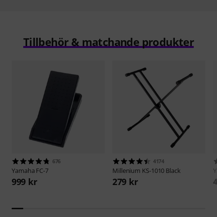
Tillbehör & matchande produkter
676
4174
Yamaha
FC-7
Millenium
KS-1010 Black
999 kr
279 kr
4