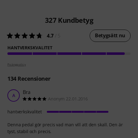
327
Kundbetyg
Betygsätt nu
4.7
/ 5
HANTVERKSKVALITET
Poängpolicy
134
Recensioner
Bra
A
Anonym 22.01.2016
hantverkskvalitet
Denna pedal gör precis vad man vill att den skall. Den är
tyst, stabil och precis.