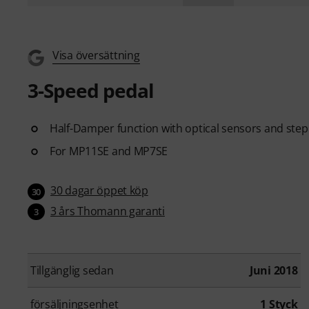
Visa översättning
3-Speed pedal
Half-Damper function with optical sensors and step
For MP11SE and MP7SE
30 dagar öppet köp
30
3 års Thomann garanti
3
Tillgänglig sedan
Juni 2018
försäljningsenhet
1 Styck