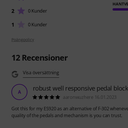
HANTVE
2
0 Kunder
1
0 Kunder
Poängpolicy
12
Recensioner
Visa översättning
robust well responsive pedal bloc
A
aaronwuzhere 16.01.2023
Got this for my ES920 as an alternative of F-302 whenev
quality of the pedals and mechanism is you can trust.