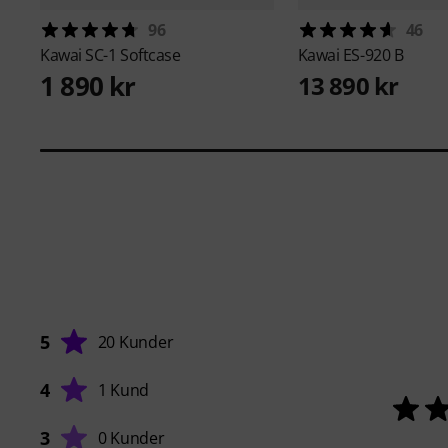
96
46
Kawai
SC-1 Softcase
Kawai
ES-920 B
1 890 kr
13 890 kr
5
20 Kunder
4
1 Kund
3
0 Kunder