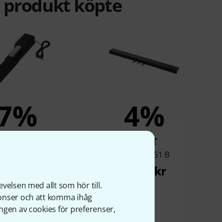
a produkt köpte
7%
4%
KÖPT
KÖPT
land DP-10
Kawai F-351 B
529 kr
1 099 kr
velsen med allt som hör till.
nonser och att komma ihåg
ngen av cookies för preferenser,