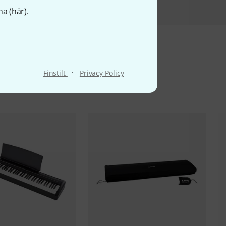
na (
här
).
·
Finstilt
Privacy Policy
ter