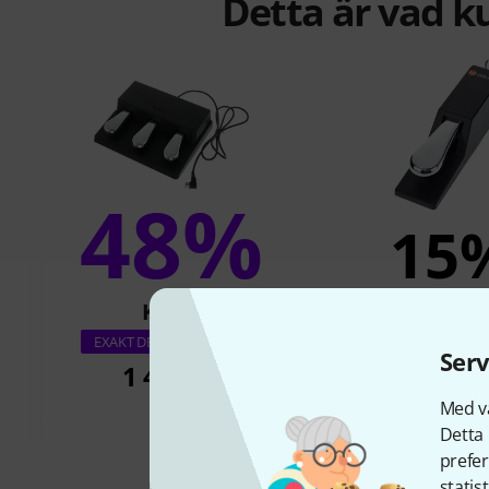
Detta är vad k
48%
15
KÖPT
KÖPT
M-Audio SP
EXAKT DENNA PRODUKT
Serv
1 444 kr
199 k
Med vå
Detta 
prefer
statis