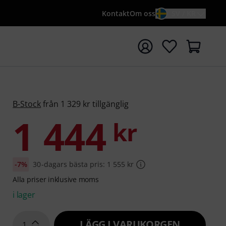
Kontakt
Om oss
SV / KR
a sökningen med söktermen {searchTerm}
B-Stock
från 1 329 kr tillgänglig
1 444
kr
-7%
30-dagars bästa pris: 1 555 kr
Alla priser inklusive moms
i lager
LÄGG I VARUKORGEN
1