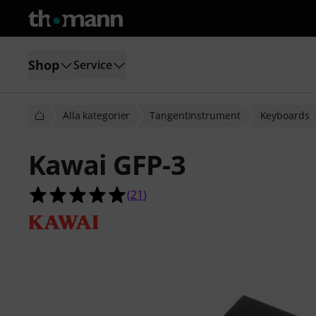
Shop
Service
Alla kategorier
Tangentinstrument
Keyboards
Kawai GFP-3
5.0 av 5 stjärnor från 21 kundbetyg
(
21
)