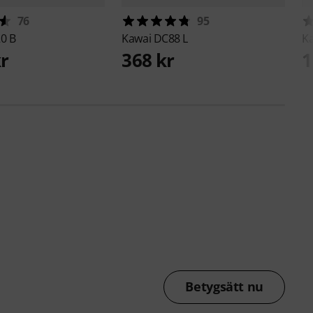
76
95
0 B
Kawai
DC88 L
K
kr
368 kr
1
Betygsätt nu