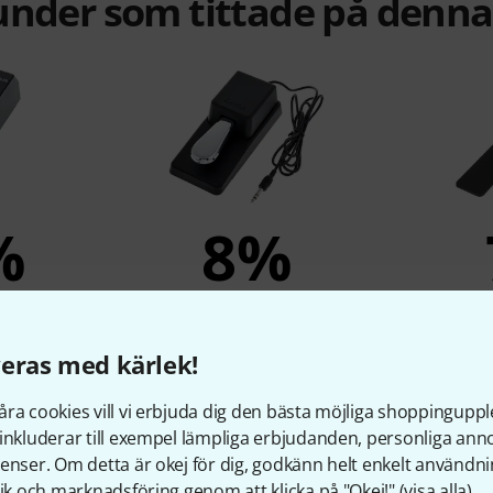
under som tittade på denn
%
8%
KÖPT
-2
Kawai F-10 H Footswitch
Ro
eras med kärlek!
r
615 kr
ra cookies vill vi erbjuda dig den bästa möjliga shoppingupple
inkluderar till exempel lämpliga erbjudanden, personliga an
enser. Om detta är okej för dig, godkänn helt enkelt användni
Jämför
tik och marknadsföring genom att klicka på "Okej!" (
visa alla
).