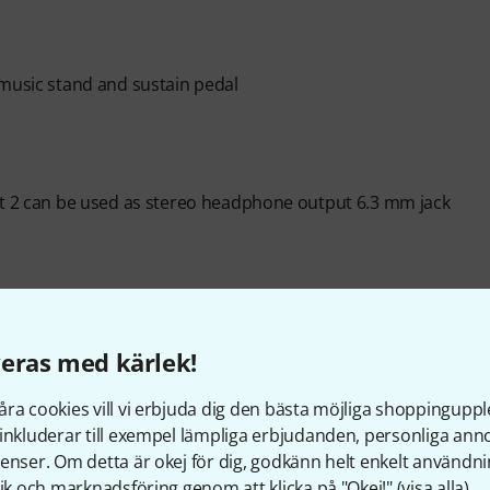
 music stand and sustain pedal
ut 2 can be used as stereo headphone output 6.3 mm jack
ssion to PC
eras med kärlek!
ra cookies vill vi erbjuda dig den bästa möjliga shoppingupple
inkluderar till exempel lämpliga erbjudanden, personliga an
enser. Om detta är okej för dig, godkänn helt enkelt användni
tik och marknadsföring genom att klicka på "Okej!" (
visa alla
).