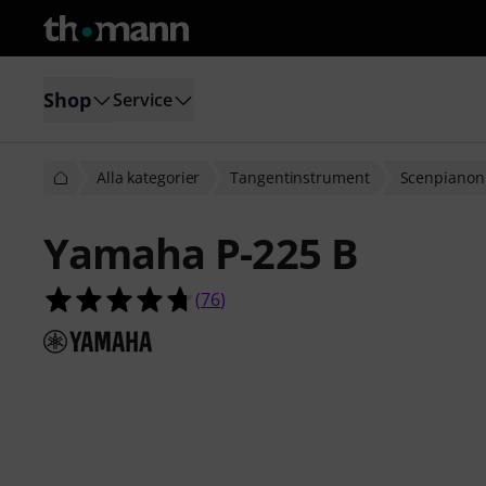
Shop
Service
Alla kategorier
Tangentinstrument
Scenpianon
Yamaha P-225 B
4.7 av 5 stjärnor från 76 kundbetyg
(
76
)