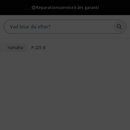
Reparationsservice
3-års garanti
Börj
Yamaha
P-225 B