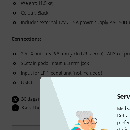
Weight: 11.5 kg
Colour: Black
Includes external 12V / 1.5A power supply PA-150B,
Connections:
2 AUX outputs: 6.3 mm jack (L/R stereo) - AUX outp
Sustain pedal input: 6.3 mm jack
Input for LP-1 pedal unit (not included)
USB to Host connection for MIDI and audio transmi
Serv
30 dagar öppet köp
30
3 års Thomann garanti
Med vå
3
Detta 
prefer
statis