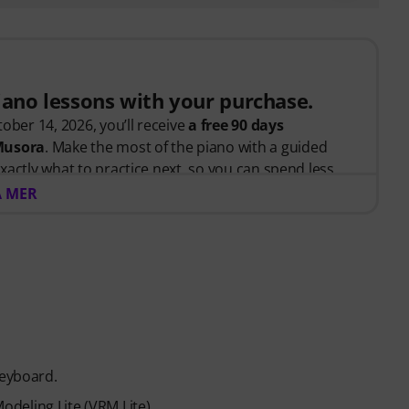
piano lessons with your purchase.
ober 14, 2026, you’ll receive
a free 90 days
 Musora
. Make the most of the piano with a guided
xactly what to practice next, so you can spend less
 and more time playing.
A MER
arted or looking to improve, Pianote on Musora helps
d, and make steady progress with lessons that fit your
teaches the right skills in the right order.
anists
like Jordan Rudess, Jesús Molina, Lisa Witt, and
 help you build better habits, stay consistent, and
eyboard.
piano players to help keep you motivated.
deling Lite (VRM Lite)