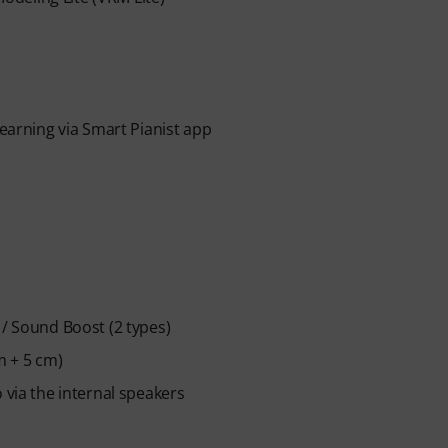
across piano, drums, guitar, bass, and singing.
ed, you will automatically receive the activation
n ends automatically after expiration.
learning via Smart Pianist app
 / Sound Boost (2 types)
m + 5 cm)
 via the internal speakers