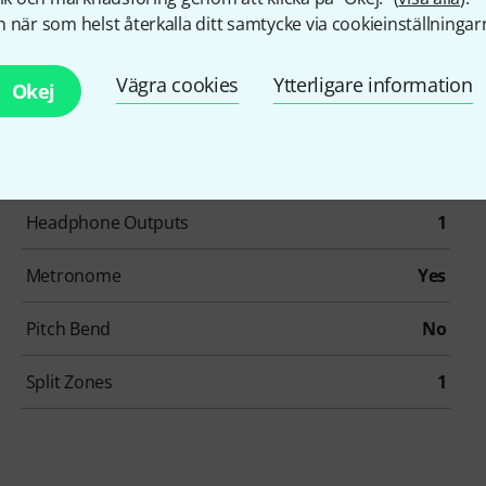
Artikelnummer
568064
 när som helst återkalla ditt samtycke via cookieinställningar
Number Of Keys
88
Vägra cookies
Ytterligare information
Okej
Number of simultaneous Voices
192
Effects
Yes
Headphone Outputs
1
Metronome
Yes
Pitch Bend
No
Split Zones
1