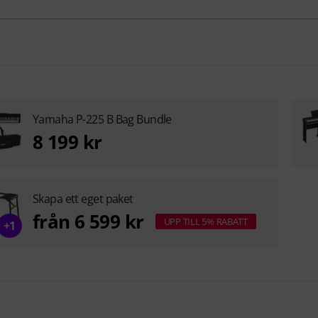
Yamaha P-225 B Bag Bundle
8 199 kr
Skapa ett eget paket
från 6 599 kr
UPP TILL 5% RABATT
+1