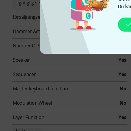
Tillgänglig sedan
Augusti 2023
Du kan
försäljningsenhet
1 Styck
Hammer Action Keys
Yes
Number Of Sounds
24
Speaker
Yes
Sequencer
Yes
Master keyboard function
No
Modulation Wheel
No
Layer Function
Yes