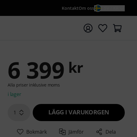
Kontakt
Om oss
SV / KR
a sökningen med söktermen {searchTerm}
6 399
kr
Alla priser inklusive moms
i lager
LÄGG I VARUKORGEN
1
Bokmärk
Jämför
Dela