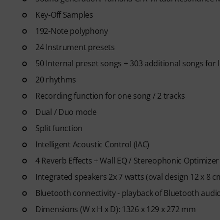
- Unlimited access
to lessons 
After your order has been shipp
Key-Off Samples
code via email. The subscriptio
192-Note polyphony
24 Instrument presets
50 Internal preset songs + 303 additional songs for 
20 rhythms
Recording function for one song / 2 tracks
Dual / Duo mode
Split function
Intelligent Acoustic Control (IAC)
4 Reverb Effects + Wall EQ / Stereophonic Optimizer
Integrated speakers 2x 7 watts (oval design 12 x 8 c
Bluetooth connectivity - playback of Bluetooth audio
Dimensions (W x H x D): 1326 x 129 x 272 mm