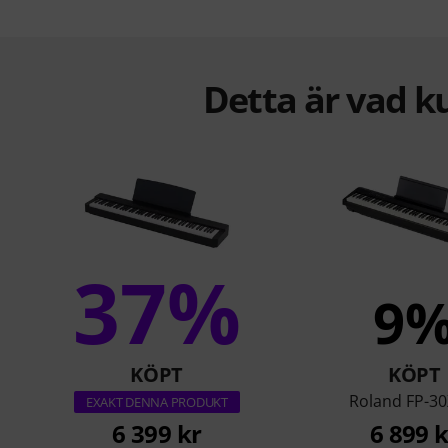
Detta är vad k
37%
9
KÖPT
KÖPT
Roland FP-30
EXAKT DENNA PRODUKT
6 399 kr
6 899 k