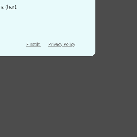
na (
här
).
·
Finstilt
Privacy Policy