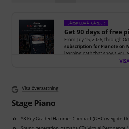
SÄRSKILDA ÅTGÄRDER
Get 90 days of free 
From July 15, 2026, through Oct
subscription for Pianote on
learning path that shows you e
time wondering where to start
VIS
Whether you're just getting st
you build skills, stay motivate
level. Your free access includes
- A guided learning path
that 
Visa översättning
- Lessons from world-class pi
Stage Piano
more.
- A built-in Practice Tracker
to
see your progress over time.
88-Key Graded Hammer Compact (GHC) weighted k
- A supportive community
of 
Sound generation: Yamaha CFX Virtual Resonance Mo