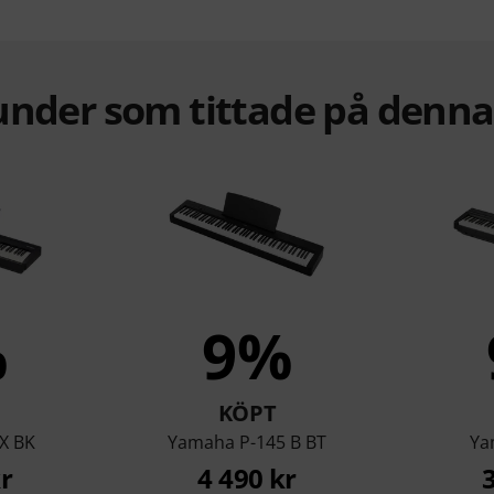
under som tittade på denn
%
9%
KÖPT
X BK
Yamaha P-145 B BT
Ya
r
4 490 kr