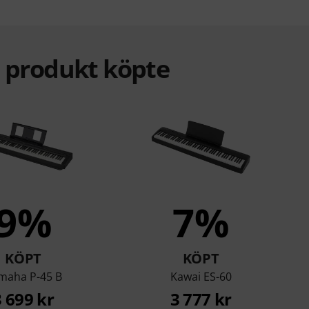
a produkt köpte
9%
7%
KÖPT
KÖPT
maha P-45 B
Kawai ES-60
3 699 kr
3 777 kr