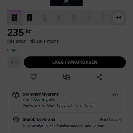
+3
235
kr
Alla priser inklusive moms
i lager
LÄGG I VARUKORGEN
1
Standardleverans
69 kr
Från 1 600 kr gratis
Väntas mellan
Ons., 12.08.
och
Tors., 13.08.
.
Snabb Leverans
Pris i kassan
Leveransdatum och fraktkostnader visas i kassan.