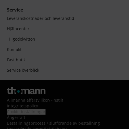
Service
Leveranskostnader och leveranstid
Hjälpcenter
Tillgodokvitton
Kontakt
Fast butik
Service överblick
Allmänna affärsvillkor
/
Finstilt
Integritetspolicy
Cookie-inställningar
Ångerrätt
Beställningsprocess / slutförande av beställning
Lagstadgade garantirättigheter