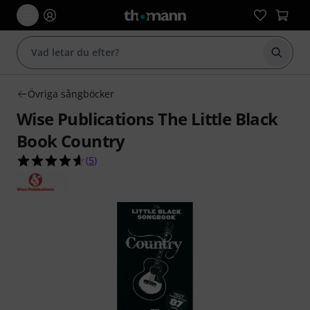
Börja 
Övriga sångböcker
Wise Publications The Little Black
Book Country
4.6 av 5 stjärnor från 5 kundbetyg
(
5
)