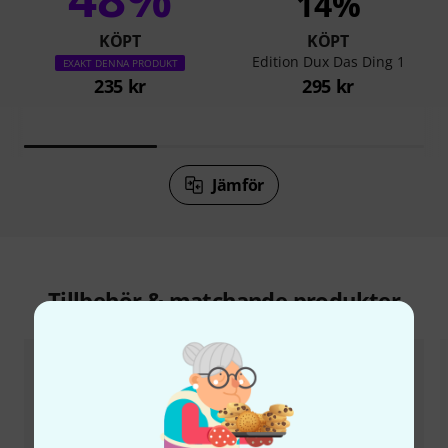
14%
KÖPT
KÖPT
Edition Dux Das Ding 1
EXAKT DENNA PRODUKT
235 kr
295 kr
Jämför
Tillbehör & matchande produkter