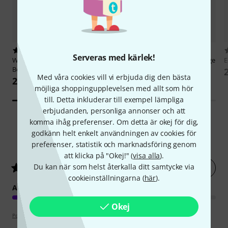
9
21
Serveras med kärlek!
Wise Publications
Little Black
Jamey Aebersold
Maiden Voyage
E
Book of Blues
235 kr
Med våra cookies vill vi erbjuda dig den bästa
235 kr
möjliga shoppingupplevelsen med allt som hör
till. Detta inkluderar till exempel lämpliga
erbjudanden, personliga annonser och att
komma ihåg preferenser. Om detta är okej för dig,
godkänn helt enkelt användningen av cookies för
5
Kundbetyg
preferenser, statistik och marknadsföring genom
att klicka på "Okej!" (
visa alla
).
Du kan när som helst återkalla ditt samtycke via
Betygsätt nu
4.6
/ 5
cookieinställningarna (
här
).
ARRANGEMANG
Okej
Poängpolicy